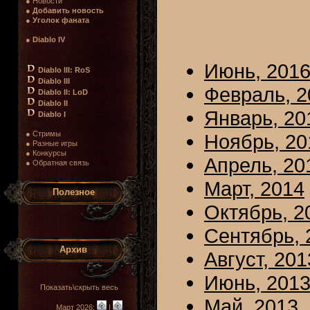
● Новости
●
Добавить новость
●
Уголок фаната
●
Diablo IV
Июнь, 201
Diablo III: RoS
Diablo III
Февраль, 2
Diablo II: LoD
Diablo II
Январь, 20
Diablo I
● Стримы
Ноябрь, 20
● Разные игры
● Конкурсы
Апрель, 20
● Обратная связь
Март, 2014
Полезное
Октябрь, 2
Сентябрь, 
Архив
Август, 201
Июнь, 201
Показать\скрыть весь
Май, 2013
Март 2026:
|