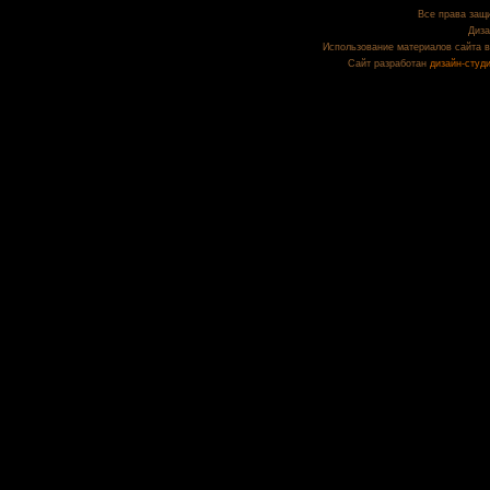
Все права защи
Диза
Использование материалов сайта в
Сайт разработан
дизайн-студ