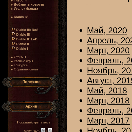
● Новости
●
Добавить новость
●
Уголок фаната
●
Diablo IV
Май, 2020
Diablo III: RoS
Diablo III
Апрель, 20
Diablo II: LoD
Diablo II
Март, 2020
Diablo I
● Стримы
Февраль, 2
● Разные игры
● Конкурсы
Ноябрь, 20
● Обратная связь
Август, 201
Полезное
Май, 2018
Март, 2018
Архив
Февраль, 2
Март, 2017
Показать\скрыть весь
Ноябрь, 20
Март 2026:
|