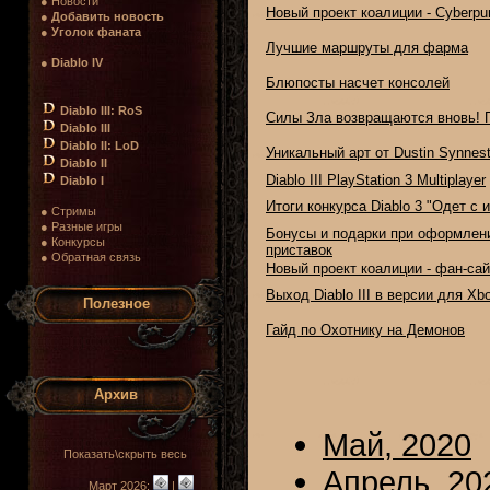
● Новости
Новый проект коалиции - Cyberpu
●
Добавить новость
●
Уголок фаната
Лучшие маршруты для фарма
●
Diablo IV
Блюпосты насчет консолей
Diablo III: RoS
Силы Зла возвращаются вновь! Пр
Diablo III
Diablo II: LoD
Уникальный арт от Dustin Synnes
Diablo II
Diablo III PlayStation 3 Multiplayer
Diablo I
Итоги конкурса Diablo 3 "Одет с 
● Стримы
● Разные игры
Бонусы и подарки при оформлении
● Конкурсы
приставок
● Обратная связь
Новый проект коалиции - фан-сай
Выход Diablo III в версии для X
Полезное
Гайд по Охотнику на Демонов
Архив
Май, 2020
Показать\скрыть весь
Апрель, 20
Март 2026:
|