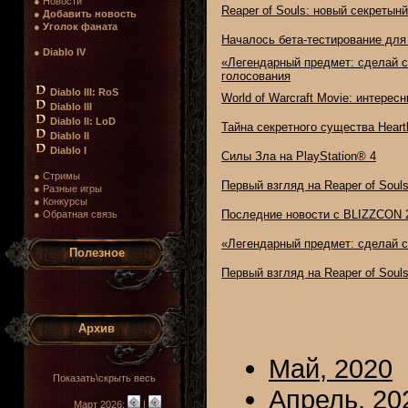
● Новости
Reaper of Souls: новый секретын
●
Добавить новость
●
Уголок фаната
Началось бета-тестирование для
●
Diablo IV
«Легендарный предмет: сделай с
голосования
Diablo III: RoS
World of Warcraft Movie: интерес
Diablo III
Diablo II: LoD
Тайна секретного существа Heart
Diablo II
Diablo I
Силы Зла на PlayStation® 4
● Стримы
Первый взгляд на Reaper of Sou
● Разные игры
● Конкурсы
Последние новости с BLIZZCON 
● Обратная связь
«Легендарный предмет: сделай с
Полезное
Первый взгляд на Reaper of Soul
Архив
Май, 2020
Показать\скрыть весь
Апрель, 20
Март 2026:
|