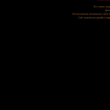
Все права защи
Диза
Использование материалов сайта в
Сайт разработан
дизайн-студ