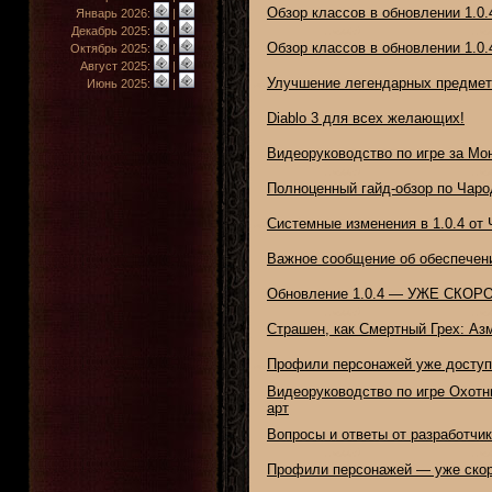
Обзор классов в обновлении 1.0.
Январь 2026:
|
Декабрь 2025:
|
Обзор классов в обновлении 1.0.
Октябрь 2025:
|
Август 2025:
|
Улучшение легендарных предмет
Июнь 2025:
|
Diablo 3 для всех желающих!
Видеоруководство по игре за Мо
Полноценный гайд-обзор по Чаро
Системные изменения в 1.0.4 от 
Важное сообщение об обеспечени
Обновление 1.0.4 — УЖЕ СКОРО
Страшен, как Смертный Грех: Аз
Профили персонажей уже доступн
Видеоруководство по игре Охотн
арт
Вопросы и ответы от разработчико
Профили персонажей — уже скор