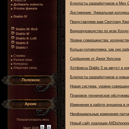
● Новости
Блюпосты разработчиков и Меч 
●
Добавить новость
●
Уголок фаната
Достижение: Уникальная коллекц
●
Diablo IV
Представляем вам Светлану Кви
Diablo III: RoS
Видеоруководство по игре Колду
Diablo III
Diablo II: LoD
Уровни совершенства: количеств
Diablo II
Diablo I
Кольцо-головоломка: как оно раб
● Стримы
Сообщение от Джея Уилсона
● Разные игры
● Конкурсы
Хотфиксы Diablo 3 за август и н
● Обратная связь
Блюпосты разработчиков и новы
Полезное
Новая система: уровни совершен
Плановое техническое обслужива
Архив
Изменения в работе аукциона в о
Неофициальные изменения патча 1
Показать\скрыть весь
Новый сайт коалиции AllDishonore
Март 2026:
|