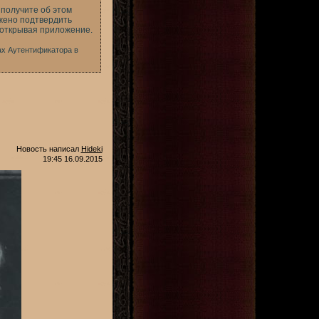
получите об этом
жено подтвердить
 открывая приложение.
ах Аутентификатора в
Новость написал
Hideki
19:45 16.09.2015