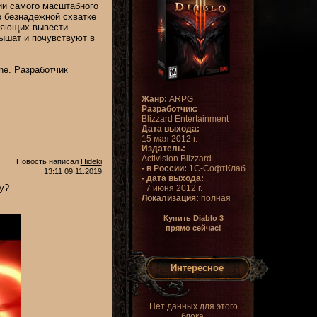
ии самого масштабного
в безнадежной схватке
оляющих вывести
лышат и почувствуют в
ne. Разработчик
Жанр:
ARPG
Разработчик:
Blizzard Entertainment
Дата выхода:
15 мая 2012 г.
Издатель:
Activision Blizzard
Новость написал
Hideki
- в России:
1С-СофтКлаб
13:11 09.11.2019
- дата выхода:
у?
7 июня 2012 г.
Локализация:
полная
Купить Diablo 3
прямо сейчас!
Интересное
Нет данных для этого
блока.