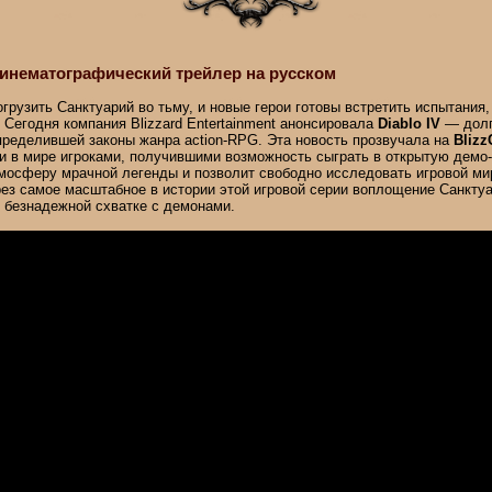
 кинематографический трейлер на русском
огрузить Санктуарий во тьму, и новые герои готовы встретить испытания
 Сегодня компания Blizzard Entertainment анонсировала
Diablo IV
— долг
пределившей законы жанра action-RPG. Эта новость прозвучала на
Blizz
и в мире игроками, получившими возможность сыграть в открытую демо
тмосферу мрачной легенды и позволит свободно исследовать игровой ми
рез самое масштабное в истории этой игровой серии воплощение Санкту
 безнадежной схватке с демонами.