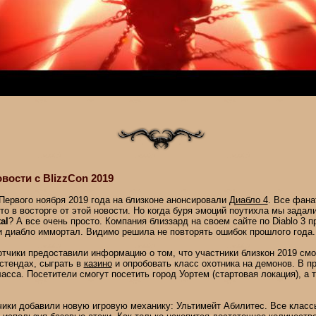
овости с BlizzCon 2019
Первого ноября 2019 года на близконе анонсировали
Диабло 4
. Все фана
то в восторге от этой новости. Но когда буря эмоций поутихла мы задал
al
? А все очень просто. Компания близзард на своем сайте по Diablo 3 
и диабло иммортал. Видимо решила не повторять ошибок прошлого года.
отчики предоставили информацию о том, что участники близкон 2019 смо
стендах, сыграть в
казино
и опробовать класс охотника на демонов. В п
ласса. Посетители смогут посетить город Уортем (стартовая локация), а 
тчики добавили новую игровую механику: Ультимейт Абилитес. Все класс