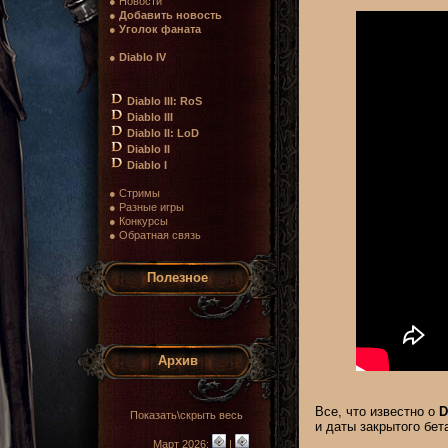
● Новости
●
Добавить новость
●
Уголок фаната
●
Diablo IV
Diablo III: RoS
Diablo III
Diablo II: LoD
Diablo II
Diablo I
● Стримы
● Разные игры
● Конкурсы
● Обратная связь
Полезное
Архив
Все, что известно о
D
Показать\скрыть весь
и даты закрытого бета
Март 2026:
|