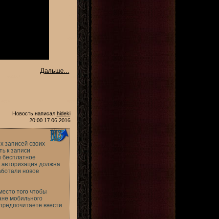
Дальше...
Новость написал
hideki
20:00 17.06.2016
ых записей своих
ь к записи
и бесплатное
о авторизация должна
аботали новое
место того чтобы
ране мобильного
 предпочитаете ввести