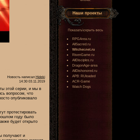
Наши проекты
Показать\скрыть весь
RPGArea.ru
AllSacred.ru
Witcher.net.ru
RisenGame.ru
AllDisciples.ru
DragonAge-area
AllDishonored.ru
APB: RUloaded
Новость написал
Hideki
14:30 03.11.2019
ACR-Game
Watch Dogs
ты этой серии, и мы в
ись вопросом, что
просто опубликовало
гут протестировать
рошлом году было
также будет открыто
ы получают и