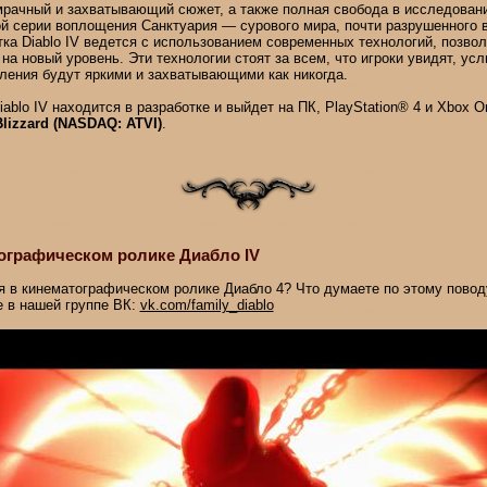
мрачный и захватывающий сюжет, а также полная свобода в исследован
ой серии воплощения Санктуария — сурового мира, почти разрушенного 
тка Diablo IV ведется с использованием современных технологий, позв
на новый уровень. Эти технологии стоят за всем, что игроки увидят, ус
ления будут яркими и захватывающими как никогда.
ablo IV находится в разработке и выйдет на ПК, PlayStation® 4 и Xbox O
Blizzard (NASDAQ: ATVI)
.
ографическом ролике Диабло IV
я в кинематографическом ролике Диабло 4? Что думаете по этому повод
е в нашей группе ВК:
vk.com/family_diablo