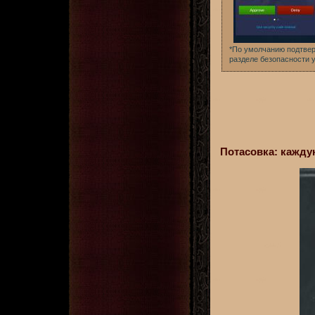
*По умолчанию подтвер
разделе безопасности уч
Потасовка: кажд