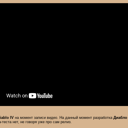
iablo IV
на момент записи видео. На данный момент разработка
Диабло
-теста нет, не говоря уже про сам релиз.