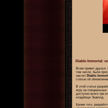
Diablo Immortal: н
Всем привет друзья. 
том числе, были прос
насчет
Diablo Immort
статью об обновлени
В этой статье разраб
игру на специальных 
доступно всего три к
кладбище Эшволд.
Кроме того, разрабо