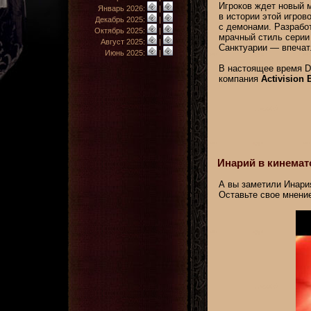
Игроков ждет новый 
Январь 2026:
|
в истории этой игров
Декабрь 2025:
|
с демонами. Разрабо
Октябрь 2025:
|
мрачный стиль серии 
Август 2025:
|
Санктуарии — впечат
Июнь 2025:
|
В настоящее время Di
компания
Activision 
Инарий в кинемат
А вы заметили Инари
Оставьте свое мнени