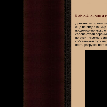
Diablo 4: анонс и
Древнее зло грозит п
еще не видел их мир.
продолжение игры, о
салона стали первым
погрузит игроков в а
собственный путь че
почти разрушенного в