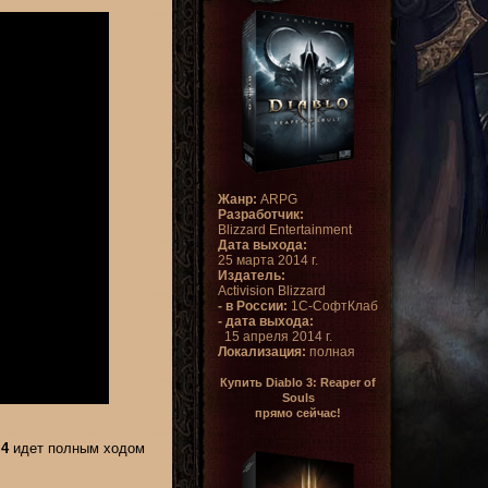
Жанр:
ARPG
Разработчик:
Blizzard Entertainment
Дата выхода:
25 марта 2014 г.
Издатель:
Activision Blizzard
- в России:
1С-СофтКлаб
- дата выхода:
15 апреля 2014 г.
Локализация:
полная
Купить Diablo 3: Reaper of
Souls
прямо сейчас!
 4
идет полным ходом