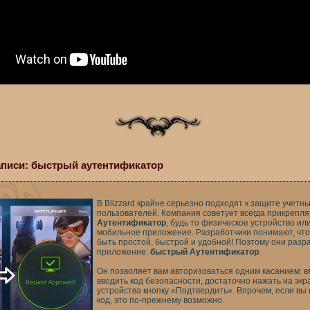
аписи: быстрый аутентификатор
В Blizzard крайне серьезно подходят к защите учетн
пользователей. Компания советует всегда прикреплят
Аутентификатор
, будь то физическое устройство ил
мобильное приложение. Разработчики понимают, чт
быть простой, быстрой и удобной! Поэтому они разр
приложение:
быстрый Аутентификатор
.
Он позволяет вам авторизоваться одним касанием: в
вводить код безопасности, достаточно нажать на эк
устройства кнопку «Подтвердить». Впрочем, если вы
код, это по-прежнему возможно.