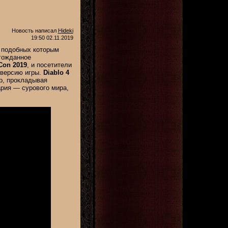
Новость написал
Hideki
19:50 02.11.2019
, подобных которым
ожданное
Con 2019
, и посетители
-версию игры.
Diablo 4
р, прокладывая
ария — сурового мира,