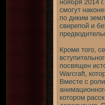
ноября 2014 г.
смогут наконе
по диким земл
свирепой и б
предводитель
Кроме того, с
вступительног
посвящен ист
Warcraft, кот
Вместе с роли
анимационног
котором расс