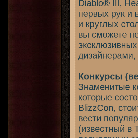
Diablo® III, H
первых рук и 
и круглых сто
вы сможете по
эксклюзивных
дизайнерами,
Конкурсы (в
Знаменитые к
которые состо
BlizzCon, стои
вести популя
(известный в T