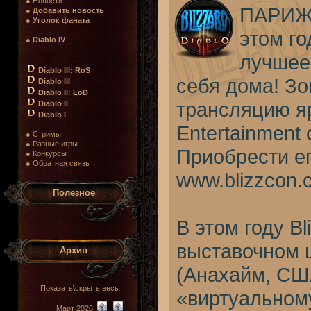
● Новости
ПАРИЖ,
●
Добавить новость
●
Уголок фаната
этом го
●
Diablo IV
лучшее
Diablo III: RoS
себя дома! Зо
Diablo III
Diablo II: LoD
трансляцию яр
Diablo II
Diablo I
Entertainment
● Стримы
● Разные игры
Приобрести ег
● Конкурсы
● Обратная связь
www.blizzcon.
Полезное
В этом году B
выставочном ц
Архив
(Анахайм, СШ
Показать\скрыть весь
«виртуальному
Март 2026:
|