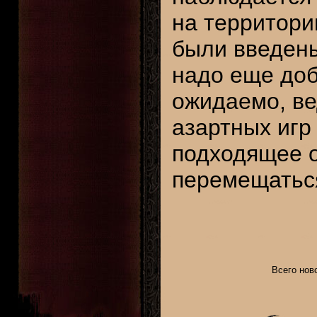
на территори
были введены
надо еще доб
ожидаемо, ве
азартных игр
подходящее о
перемещатьс
Всего ново