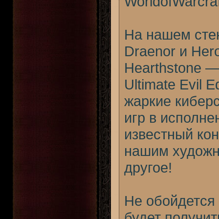
WorldofWarcra
На нашем стен
Draenor и Hero
Hearthstone — 
Ultimate Evil 
жаркие кибер
игр в исполне
известный кон
нашим художн
другое!
Не обойдется 
будет получит