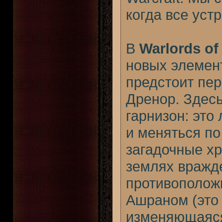
когда все уст
В
Warlords of
новых элемент
предстоит пе
Дренор. Здес
гарнизон: это
и меняться по
загадочные хр
землях вражде
противополож
Ашраном (это
изменяющаяся