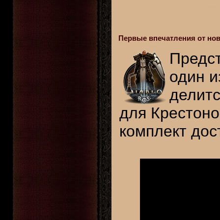
Первые впечатления от нов
Предст
один и
делитс
для Крестон
комплект дос