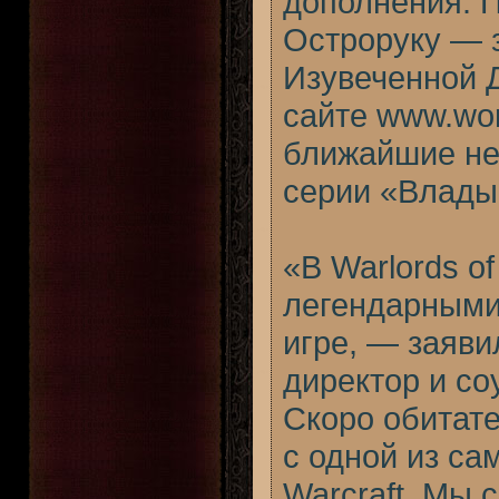
дополнения. 
Остроруку — 
Изувеченной 
сайте
www.wor
ближайшие не
серии «Влады
«В Warlords of
легендарными
игре, — заяв
директор и со
Скоро обитате
с одной из са
Warcraft. Мы 