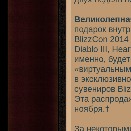
Великолепна
подарок внутр
BlizzCon 2014 д
Diablo III, Hea
именно, будет
«виртуальным
в эксклюзивн
сувениров Bli
Эта распродаж
ноября.†
За некоторым