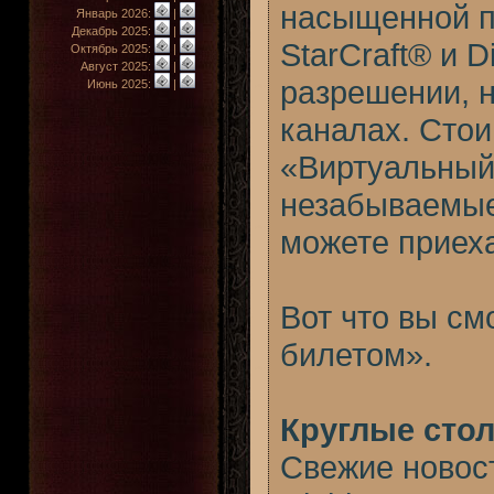
насыщенной п
Январь 2026:
|
Декабрь 2025:
|
StarCraft® и 
Октябрь 2025:
|
Август 2025:
|
разрешении, н
Июнь 2025:
|
каналах. Стои
«Виртуальный
незабываемые
можете приеха
Вот что вы см
билетом».
Круглые стол
Свежие новости