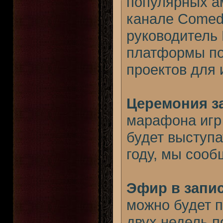
популярных ам
канале Comedy
руководитель 
платформы по
проектов для 
Церемония з
марафона игр 
будет выступа
году, мы сооб
Эфир в запи
можно будет п
двух недель п