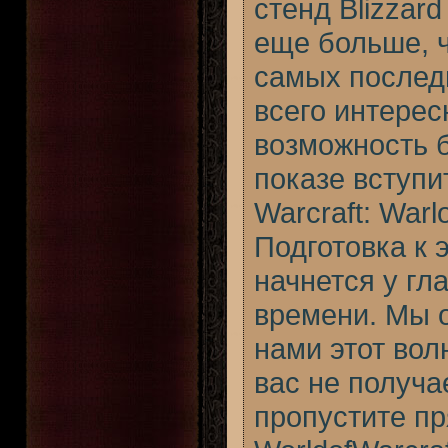
стенд Blizzard
еще больше, 
самых последн
всего интерес
возможность 
показе вступи
Warcraft: Warl
Подготовка к 
начнется у гл
времени. Мы о
нами этот вол
вас не получа
пропустите п