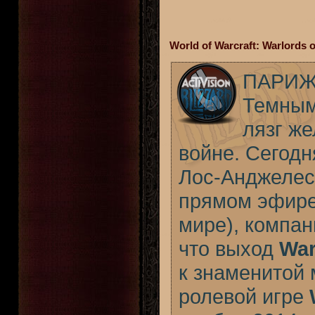
World of Warcraft: Warlords
ПАРИЖ,
Темным
лязг же
войне. Сегод
Лос-Анджелес
прямом эфире
мире), компан
что выход
War
к знаменитой
ролевой игре