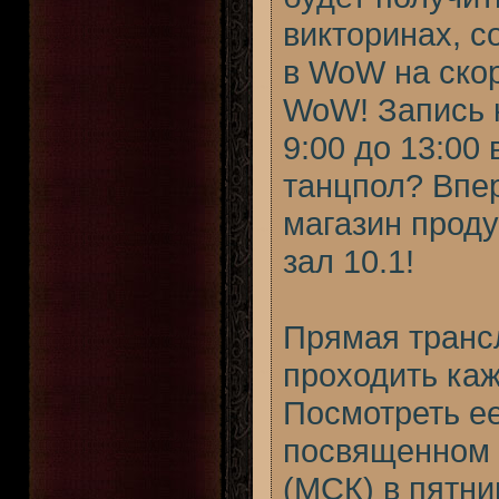
викторинах, 
в WoW на скор
WoW! Запись н
9:00 до 13:00
танцпол? Впе
магазин проду
зал 10.1!
Прямая транс
проходить каж
Посмотреть ее
посвященном 
(МСК) в пятни