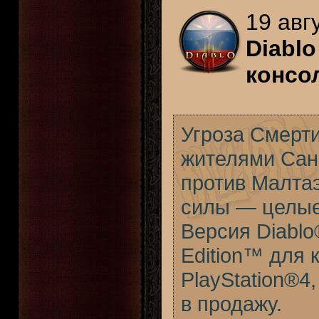
19 авг
Diablo
консо
Угроза Смерт
жителями Санк
против Малта
силы — целые 
Версия Diablo®
Edition™ для 
PlayStation®4
в продажу.