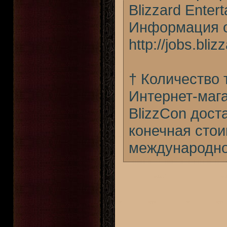
Blizzard Enter
Информация о
http://jobs.bli
† Количество 
Интернет-маг
BlizzCon дост
конечная стои
международно