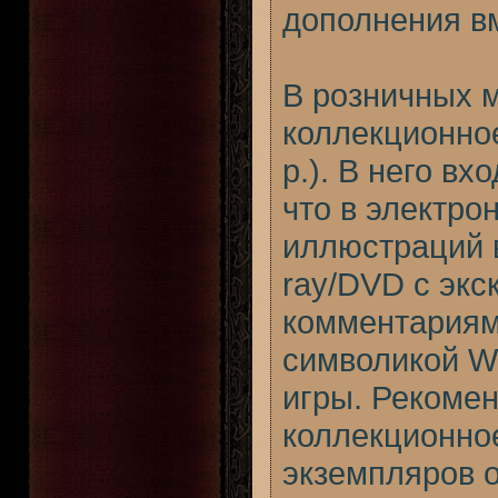
дополнения в
В розничных 
коллекционное
р.). В него в
что в электро
иллюстраций в
ray/DVD с эк
комментариям
символикой Wa
игры. Рекоме
коллекционное
экземпляров о