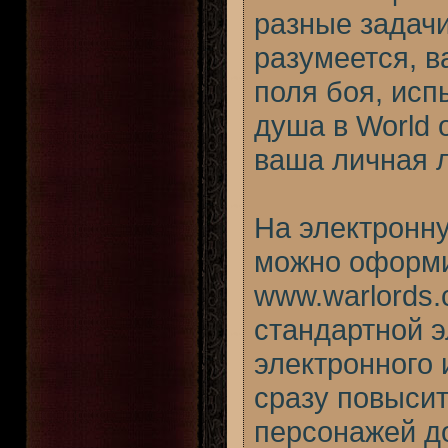
разные задачи
разумеется, в
поля боя, исп
душа в World 
ваша личная л
На электронн
можно оформи
www.warlords
стандартной э
электронного
сразу повысит
персонажей до