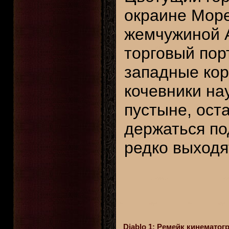
окраине Море
жемчужиной А
торговый пор
западные кор
кочевники на
пустыне, ост
держаться по
редко выходя
Diablo 1: Ремейк кинематог