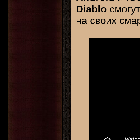
Diablo
смогут
на своих сма