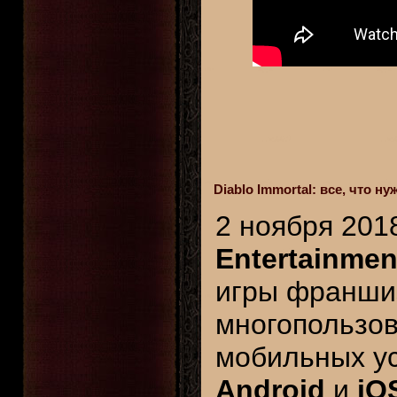
Diablo Immortal: все, что 
2 ноября 201
Entertainmen
игры франш
многопользов
мобильных ус
Android
и
iO