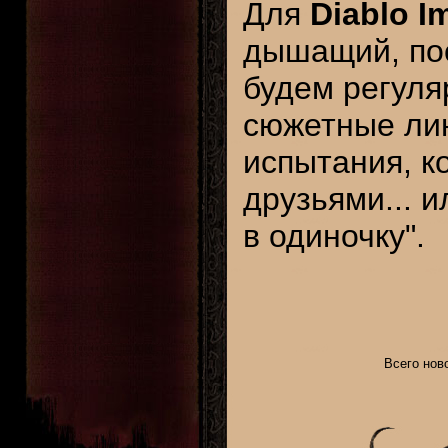
Для
Diablo I
дышащий, по
будем регуля
сюжетные лин
испытания, к
друзьями... 
в одиночку".
Всего ново