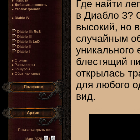
Где найти л
● Новости
●
Добавить новость
●
Уголок фаната
в Диабло 3? 
●
Diablo IV
высокий, но 
Diablo III: RoS
случайным об
Diablo III
Diablo II: LoD
уникального 
Diablo II
Diablo I
блестящий пи
● Стримы
● Разные игры
● Конкурсы
открылась тр
● Обратная связь
для любого о
Полезное
вид.
Архив
Показать\скрыть весь
Март 2026:
|