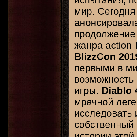
испытания, п
мир. Сегодня 
анонсировал
продолжение
жанра action
BlizzCon 201
первыми в ми
возможность 
игры.
Diablo 
мрачной леге
исследовать 
собственный 
истории этой