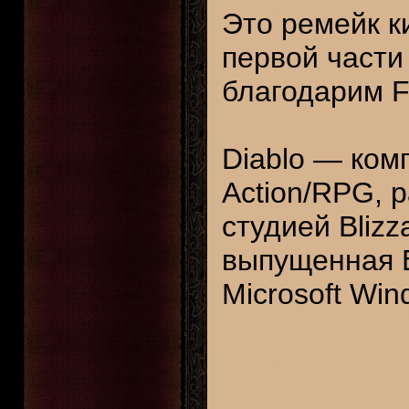
Это ремейк к
первой части
благодарим F
Diablo — ком
Action/RPG, 
студией Blizz
выпущенная B
Microsoft Win