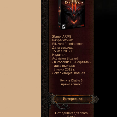
Жанр:
ARPG
Разработчик:
Blizzard Entertainment
Дата выхода:
15 мая 2012 г.
Издатель:
Activision Blizzard
- в России:
1С-СофтКлаб
- дата выхода:
7 июня 2012 г.
Локализация:
полная
Купить Diablo 3
прямо сейчас!
Интересное
Нет данных для этого
блока.