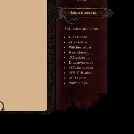
Наши проекты
Показать\скрыть весь
RPGArea.ru
AllSacred.ru
Witcher.net.ru
RisenGame.ru
AllDisciples.ru
DragonAge-area
AllDishonored.ru
APB: RUloaded
ACR-Game
Watch Dogs