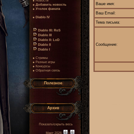
● Новости
Ваше имя:
●
Добавить новость
●
Уголок фаната
Ваш Email:
●
Diablo IV
Тема письма:
Diablo III: RoS
Diablo III
Diablo II: LoD
Сообщение:
Diablo II
Diablo I
● Стримы
● Разные игры
● Конкурсы
● Обратная связь
Полезное
Архив
Показать\скрыть весь
Март 2026:
|