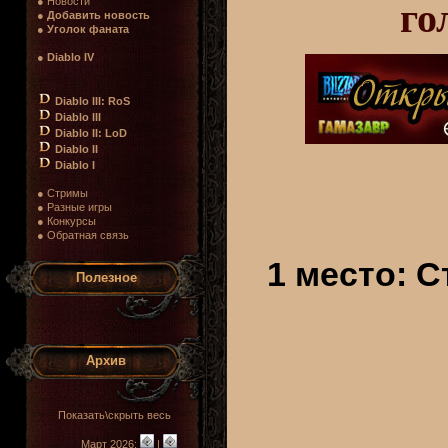
● Новости
го
●
Добавить новость
●
Уголок фаната
●
Diablo IV
Diablo III: RoS
Diablo III
Diablo II: LoD
Diablo II
Diablo I
● Стримы
● Разные игры
● Конкурсы
● Обратная связь
1 место: С
Полезное
Архив
Показать\скрыть весь
Март 2026:
|