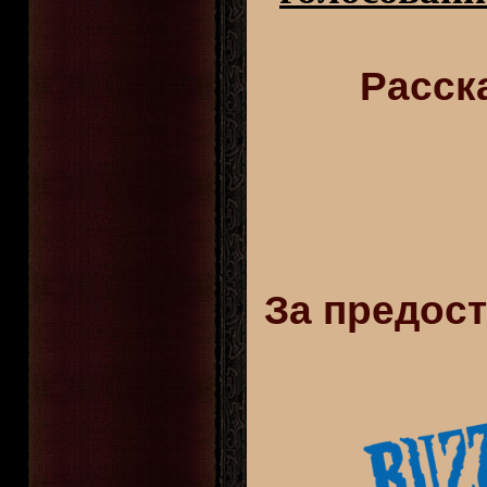
Расск
За предос