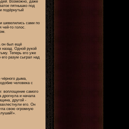
юдей. Возможно, даже
ватое пятнышко под
 и подёрнутый
ни шевелились сами по
 чей-то голос.
ом.
а он был ещё
я назад. Одной рукой
тьму. Теперь его уже
о его разум сыграл над
 чёрного дыма,
подобие человека с
же: воплощение самого
а дрогнула и начала
щина, другой -
захлестнули его. Он
нула свою огромную
слушай!».