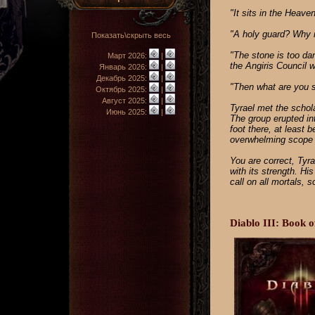
"It sits in the Heave
"A holy guard? Why n
Показать\скрыть весь
"The stone is too dan
Март 2026:
|
the Angiris Council w
Январь 2026:
|
Декабрь 2025:
|
"Then what are you 
Октябрь 2025:
|
Август 2025:
|
Tyrael met the schol
Июнь 2025:
|
The group erupted in
foot there, at least 
overwhelming scope 
You are correct, Tyr
with its strength. Hi
call on all mortals, s
Diablo III: Book 