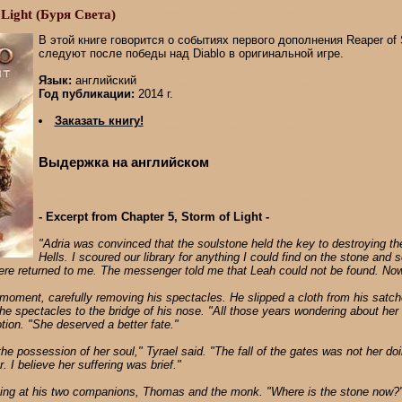
 Light (Буря Света)
В этой книге говорится о событиях первого дополнения Reaper of 
следуют после победы над Diablo в оригинальной игре.
Язык:
английский
Год публикации:
2014 г.
Заказать книгу!
Выдержка на английском
- Excerpt from Chapter 5, Storm of Light -
"Adria was convinced that the soulstone held the key to destroying th
Hells. I scoured our library for anything I could find on the stone and 
re returned to me. The messenger told me that Leah could not be found. Now
 moment, carefully removing his spectacles. He slipped a cloth from his satch
he spectacles to the bridge of his nose. "All those years wondering about her 
tion. "She deserved a better fate."
he possession of her soul," Tyrael said. "The fall of the gates was not her do
. I believe her suffering was brief."
cing at his two companions, Thomas and the monk. "Where is the stone now?