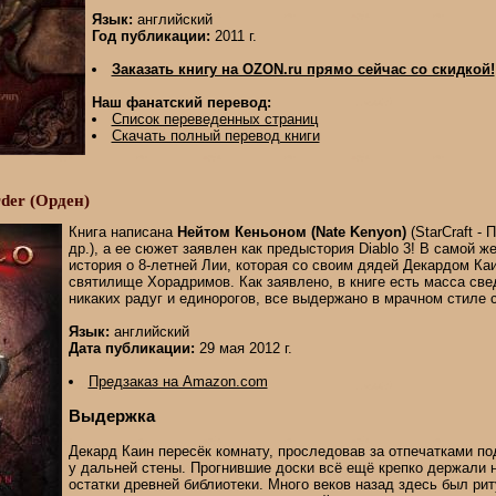
Язык:
английский
Год публикации:
2011 г.
Заказать книгу на OZON.ru прямо сейчас со скидкой!
Наш фанатский перевод:
Список переведенных страниц
Скачать полный перевод книги
rder (Орден)
Книга написана
Нейтом Кеньоном (Nate Kenyon)
(StarCraft -
др.), а ее сюжет заявлен как предыстория Diablo 3! В самой ж
история о 8-летней Лии, которая со своим дядей Декардом Ка
святилище Хорадримов. Как заявлено, в книге есть масса свед
никаких радуг и единорогов, все выдержано в мрачном стиле с
Язык:
английский
Дата публикации:
29 мая 2012 г.
Предзаказ на Amazon.com
Выдержка
Декард Каин пересёк комнату, проследовав за отпечатками по
у дальней стены. Прогнившие доски всё ещё крепко держали 
остатки древней библиотеки. Много веков назад здесь был ри