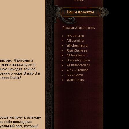
Наши проекты
Показать\скрыть весь
RPGArea.ru
AllSacred.ru
Witcher.net.ru
RisenGame.ru
AllDisciples.ru
 Призрак: Фантомы и
DragonAge-area
е книге повествуется
AllDishonored.ru
ином находят тайное
APB: RUloaded
ений о лоре Diablo 3 и
ACR-Game
ерии Diablo!
Watch Dogs
дошв на полу к алькову
на себе последние
туальный зал, который