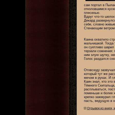
сам портал в Пыла
отколовшимся куско
плесенью.
Вдруг что-то шелох
Декард развернулся
себе, словно живые
Стенающим ветром о
Каина охватило стр
мальчишкой. Тогда 
он суетливо шарил 
терзали сомнения: 
ним злую шутку, н
Голос раздался сно
Отовсюду зазвучал 
который тут же рас
мечом в руках. И г
Каин знал, кто это
Тёмного Скитальца,
расплываться, пост
поменьше и более х
крепко зажмурил гл
пасть, ведущую в н
Отрывок из книги, 