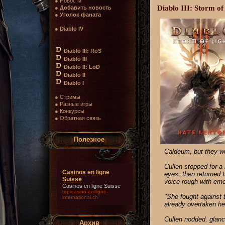
● Новости
Diablo III: Storm of
●
Добавить новость
●
Уголок фаната
●
Diablo IV
Diablo III: RoS
Diablo III
Diablo II: LoD
Diablo II
Diablo I
● Стримы
● Разные игры
● Конкурсы
● Обратная связь
Полезное
Caldeum, but they we
Cullen stopped for a
Casinos en ligne
eyes, then returned t
Suisse
voice rough with emo
Casinos en ligne Suisse
top-casino-en-ligne-
"She fought against t
international.ch
already overtaken her
Cullen nodded, glan
Архив