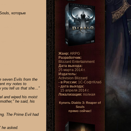
Souls, которые
Жанр:
ARPG
Разработчик:
Blizzard Entertainment
Дата выхода:
25 марта 2014 г.
Издатель:
Activision Blizzard
e seven Evils from the
- в России:
1С-СофтКлаб
sent my notes to
- дата выхода:
 you tell us that she…"
15 апреля 2014 г.
Локализация:
полная
el and wiped his moist
mother," he said, his
Купить Diablo 3: Reaper of
Souls
прямо сейчас!
ing. The Prime Evil had
" he asked.