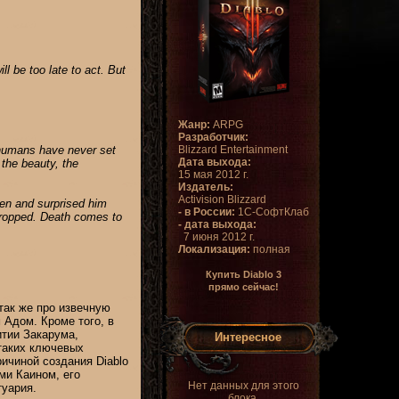
l be too late to act. But
Жанр:
ARPG
Разработчик:
Blizzard Entertainment
 humans have never set
Дата выхода:
 the beauty, the
15 мая 2012 г.
Издатель:
Activision Blizzard
den and surprised him
- в России:
1С-СофтКлаб
 dropped. Death comes to
- дата выхода:
7 июня 2012 г.
Локализация:
полная
Купить Diablo 3
прямо сейчас!
 так же про извечную
Адом. Кроме того, в
итии Закарума,
Интересное
 таких ключевых
ичиной создания Diablo
ми Каином, его
Нет данных для этого
туария.
блока.