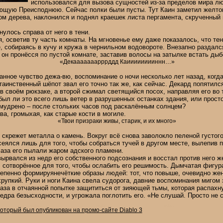
использовался для вызова сущностей из-за пределов мира л
ющую Преисподнюю. Сейчас полки были пусты. Тут Каин заметил желто
м дерева, наклонился и поднял краешек листа пергамента, скрученный
нулось справа от него в тени.
, осветив ту часть комнаты. На мгновенье ему даже показалось, что те
, собираясь в кучу и кружа в чернильном водовороте. Внезапно раздался
н пронёсся по пустой комнате, заставив волосы на затылке встать дыб
«Декааааааарррддд Каииииииииннн…»
анное чувство дежа-вю, воспоминание о ночи несколько лет назад, когд
таинственный шёпот звал его точно так же, как сейчас. Декард попятилс
в своём рюкзаке, а второй сжимал светящийся посох, направляя его во 
был ли это всего лишь ветер в разрушенных останках здания, или прост
емудрено – после стольких часов под раскалённым солнцем?
ва, громыхая, как старые кости в могиле.
«Твои призраки живы, старик, и их много»
скрежет металла о камень. Вокруг всё снова заволокло пеленой густого
сеялся лишь для того, чтобы собраться тучей в другом месте, вылепив 
лаза его пылали жаром адского пламени.
 вырвался из недр его собственного подсознания и восстал против него 
 сотворённое для того, чтобы ослабить его решимость. Дымчатая фигур
епенно формируянечёткие образы людей: тот, что повыше, очевидно жен
рупкий. Руки и ноги Каина свела судорога, давние воспоминания мигом 
аза в отчаянной попытке защититься от зияющей тьмы, которая распах
едра безысходности, и угрожала поглотить его. «Не слушай. Просто не 
который был опубликован на промо-сайте Diablo 3