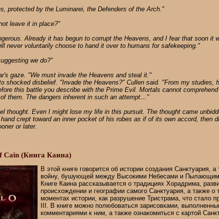
ns, protected by the Luminarei, the Defenders of the Arch."
ot leave it in place?"
gerous. Already it has begun to corrupt the Heavens, and I fear that soon it wil
ill never voluntarily choose to hand it over to humans for safekeeping."
suggesting we do?"
ar's gaze. "We must invade the Heavens and steal it."
to shocked disbelief. "Invade the Heavens?" Cullen said. "From my studies,
before this battle you describe with the Prime Evil. Mortals cannot comprehend
of them. The dangers inherent in such an attempt…"
ael thought. Even I might lose my life in this pursuit. The thought came unbid
s hand crept toward an inner pocket of his robes as if of its own accord, then
ooner or later.
of Cain (Книга Каина)
В этой книге говорится об истории создания Санктуария, а
войну, бушующей между Высокими Небесами и Пылающим 
Книге Каина рассказывается о традициях Хорадрима, разв
происхождении и географии самого Санктуария, а также о
моментах истории, как разрушение Тристрама, что стало пр
III. В книге можно полюбоваться зарисовками, выполненны
комментариями к ним, а также ознакомиться с картой Санк