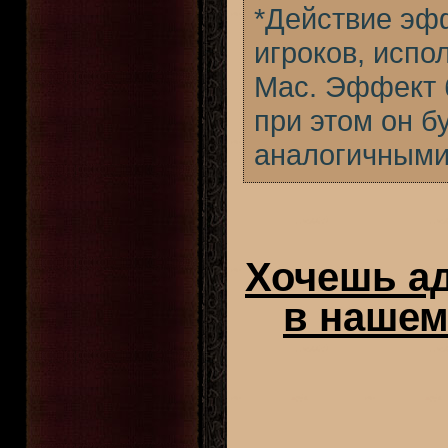
*Действие эф
игроков, исп
Mac. Эффект 
при этом он б
аналогичными
Хочешь ад
в нашем