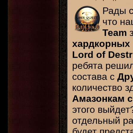
Рады 
что на
Team
з
хардкорных
Lord of Dest
ребята решил
состава с
Др
количество з
Амазонкам с
этого выйдет
отдельный ра
будет предст