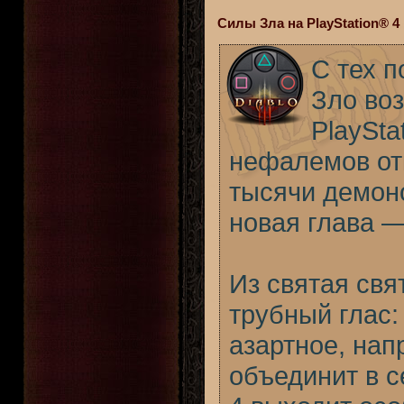
Силы Зла на PlayStation® 4
С тех п
Зло во
PlaySta
нефалемов отк
тысячи демоно
новая глава 
Из святая свя
трубный глас
азартное, нап
объединит в се