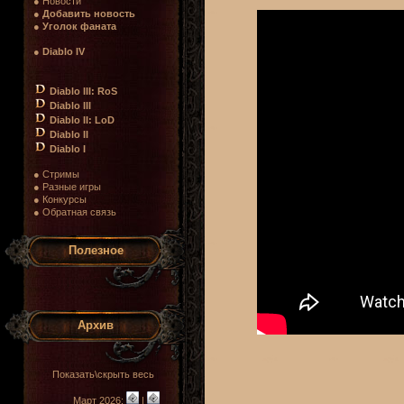
● Новости
●
Добавить новость
●
Уголок фаната
●
Diablo IV
Diablo III: RoS
Diablo III
Diablo II: LoD
Diablo II
Diablo I
● Стримы
● Разные игры
● Конкурсы
● Обратная связь
Полезное
Архив
Показать\скрыть весь
Март 2026:
|