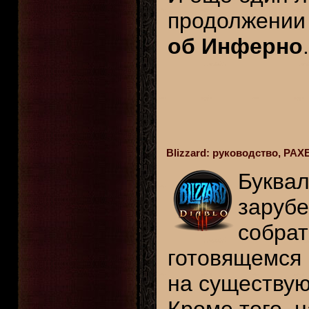
продолжении 
об Инферно
.
Blizzard: руководство, PAX
Буквал
заруб
собра
готовящемся
на существую