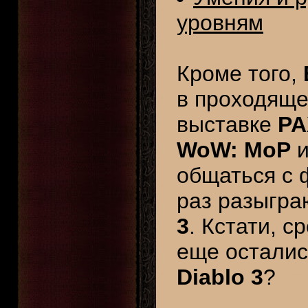
уровням
Кроме того,
в проходяще
выставке
PA
WoW: MoP
общаться с 
раз разыгр
3
. Кстати, 
еще осталис
Diablo 3
?