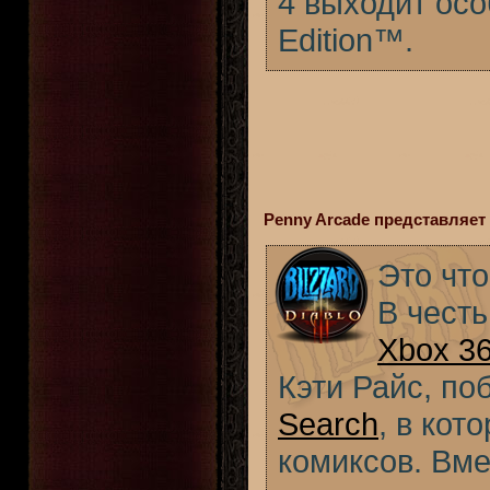
4 выходит особ
Edition™.
Penny Arcade представляет к
Это что,
В чест
Xbox 3
Кэти Райс, по
Search
, в кот
комиксов. Вме