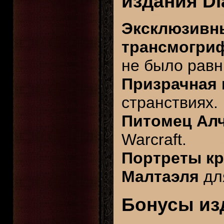
издания Dia
Эксклюзивн
трансмогри
не было равн
Призрачная 
странствиях.
Питомец Ал
Warcraft.
Портреты к
Малтаэля
для
Бонусы из