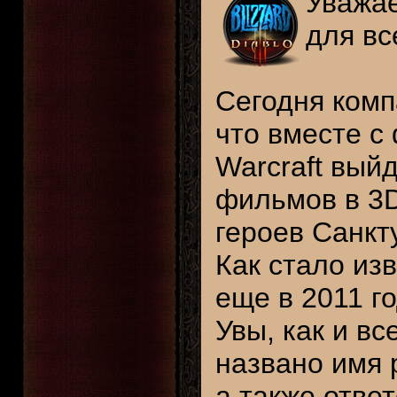
Уважае
для вс
Сегодня ком
что вместе с
Warcraft вый
фильмов в 3
героев Санкт
Как стало из
еще в 2011 го
Увы, как и в
названо имя 
а также отве