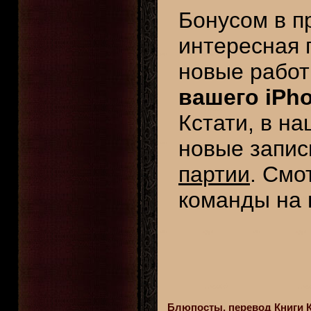
Бонусом в п
интересная
новые рабо
вашего iPho
Кстати, в н
новые запи
партии
. Смо
команды на
Блюпосты, перевод Книги Ка