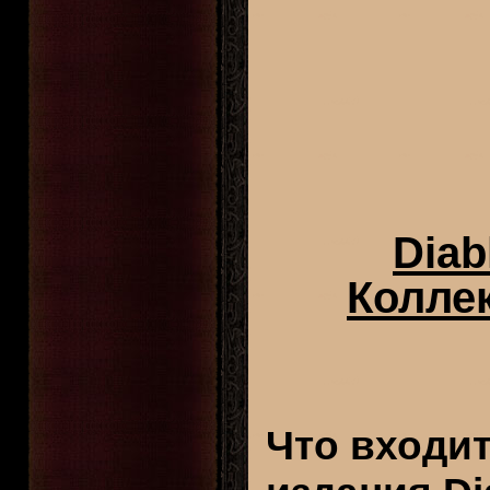
Diab
Колле
Что входит