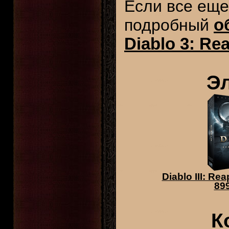
Если все еще
подробный
о
Diablo 3: Re
Э
Diablo III: Re
899
К