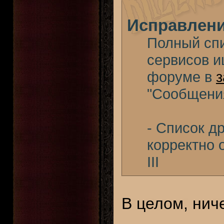
Исправлен
Полный спи
сервисов 
форуме в
з
"Сообщени
- Список др
корректно 
III
В целом, ниче