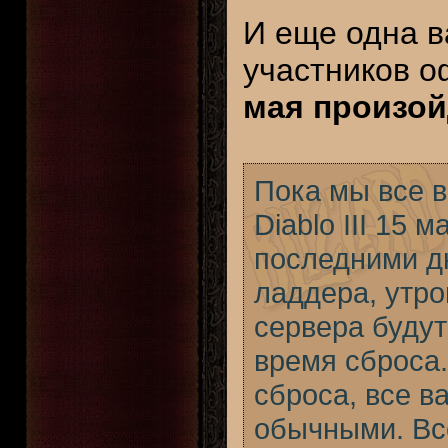
И еще одна в
участников 
мая произой
Пока мы все 
Diablo III 15
последними дн
ладдера, утро
сервера будут
время сброса.
сброса, все в
обычными. Вс