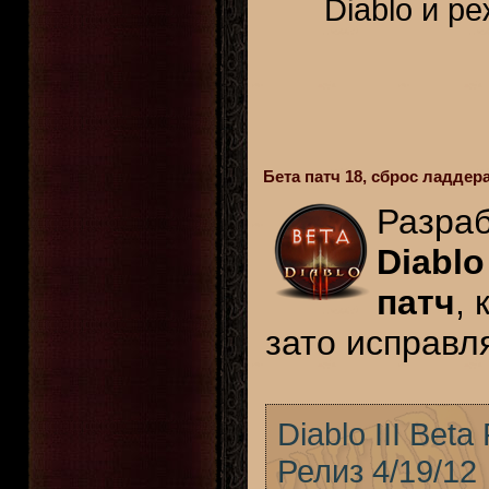
Diablo и р
Бета патч 18, сброс ладдер
Разра
Diablo
патч
, 
зато исправл
Diablo III Beta
Релиз 4/19/12