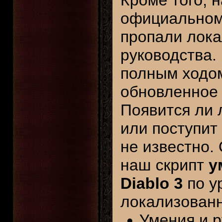
Кроме того, 
официальном
пропали лока
руководства. 
полным ходом
обновленно
Появится ли 
или поступит
не известно. 
наш скрипт
у
Diablo 3
по у
локализованн
Умения и р