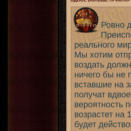
Ровно д
Преиспо
реального мир
Мы хотим отп
воздать должн
ничего бы не 
вставшие на з
получат вдвое
вероятность 
возрастет на
будет действов