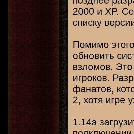
позднее разр
2000 и XP. С
списку верси
Помимо этого
обновить сис
взломов. Это
игроков. Раз
фанатов, кот
2, хотя игре у
1.14a загрузи
подключении к