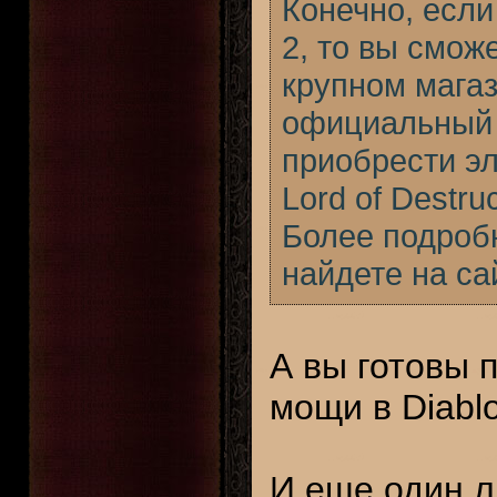
Конечно, если
2, то вы смож
крупном магаз
официальный B
приобрести эл
Lord of Destr
Более подроб
найдете на с
А вы готовы 
мощи в Diablo 
И еще один 