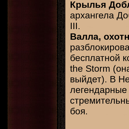
Крылья Доб
архангела До
III.
Валла, охот
разблокирова
бесплатной ко
the Storm (о
выйдет). В He
легендарные г
стремительны
боя.