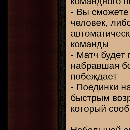
командного п
- Вы сможете
человек, либ
автоматическ
команды
- Матч будет
набравшая бо
побеждает
- Поединки н
быстрым воз
который сооб