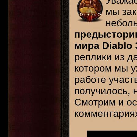
Уважае
мы зак
неболь
предыстори
мира Diablo 
реплики из д
котором мы 
работе учас
получилось, н
Смотрим и о
комментария