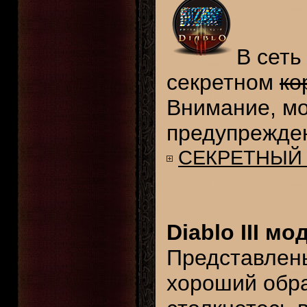
В сеть
секретном
ко
Внимание, мо
предупрежден
СЕКРЕТНЫЙ
Diablo III мо
Представлены
хороший обра