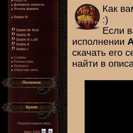
● Новости
●
Добавить новость
Как ва
●
Уголок фаната
:)
●
Diablo IV
Если в
Diablo III: RoS
Diablo III
исполнении
A
Diablo II: LoD
Diablo II
Diablo I
скачать его 
● Стримы
найти в описа
● Разные игры
● Конкурсы
● Обратная связь
Полезное
Архив
Показать\скрыть весь
Март 2026:
|