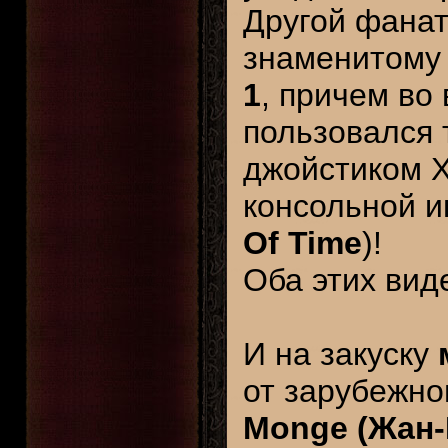
Другой фанат
знаменитом
1
, причем во
пользовался 
джойстиком X
консольной 
Of Time
)!
Оба этих вид
И на закуску
от зарубежно
Monge (Жан-