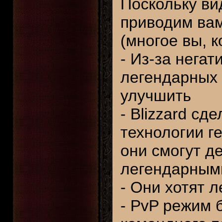
Поскольку ви
приводим вам
(многое вы, к
- Из-за негат
легендарных 
улучшить
- Blizzard сд
технологии г
они смогут д
легендарным
- Они хотят л
- PvP режим 