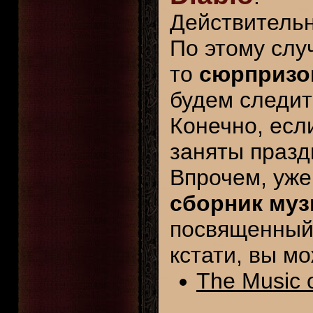
Действительн
По этому слу
то
сюрпризов
будем следит
Конечно, есл
заняты празд
Впрочем, уже
сборник муз
посвященны
кстати, вы м
The Music 