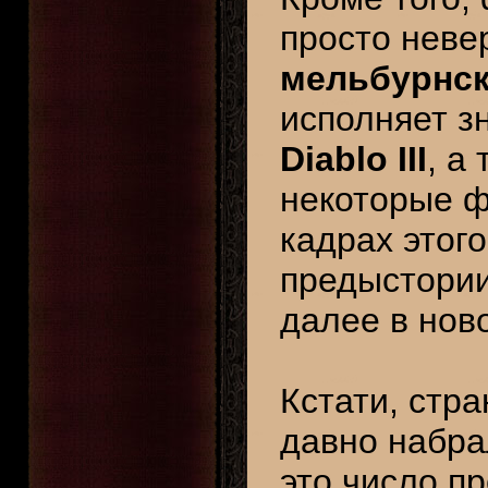
просто неве
мельбурнск
исполняет 
Diablo III
, а
некоторые 
кадрах этого
предыстории
далее в нов
Кстати, стр
давно набр
это число п