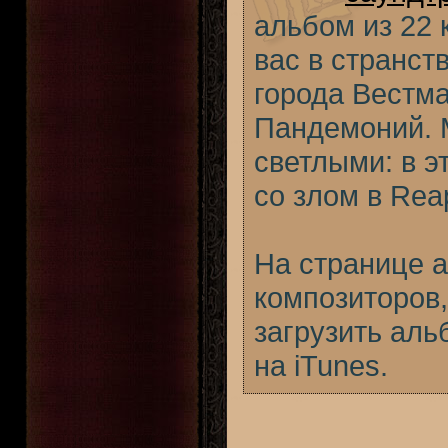
альбом из 22
вас в странст
города Вестм
Пандемоний. 
светлыми: в э
со злом в Reap
На странице 
композиторов
загрузить ал
на iTunes.