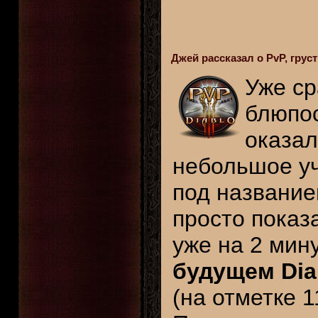
Джей рассказал о PvP, грус
Уже ср
блюпо
оказал
небольшое у
под название
просто показ
уже на 2 мин
будущем Dia
(на отметке 1