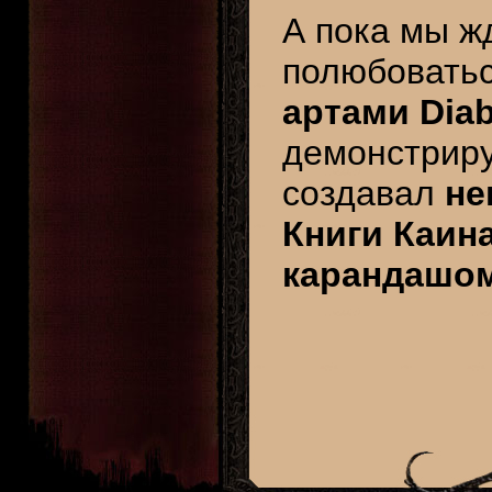
А пока мы ж
полюбовать
артами Diab
демонстриру
создавал
не
Книги Каин
карандашо