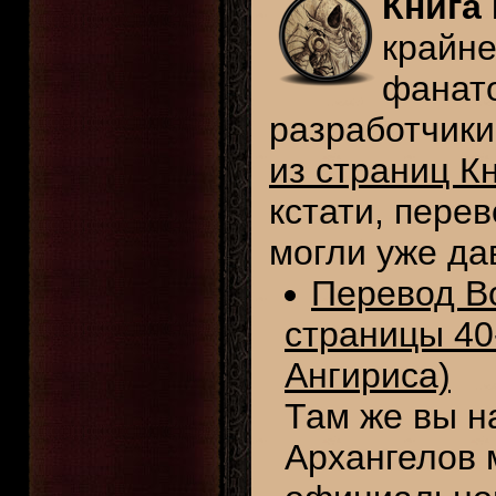
Книга
крайне
фанат
разработчики
из страниц К
кстати, пере
могли уже да
Перевод Bo
страницы 40
Ангириса)
Там же вы н
Архангелов 