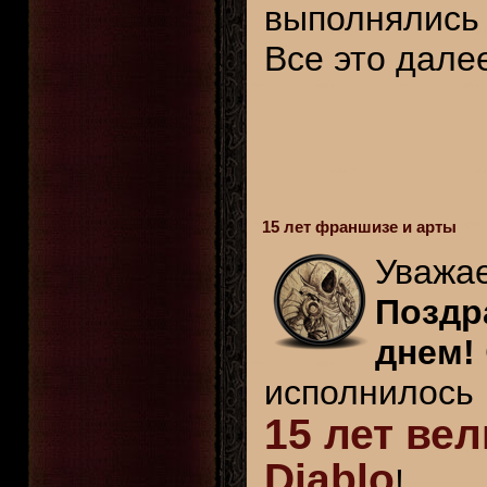
выполнялись 
Все это далее
15 лет франшизе и арты
Уважа
Поздр
днем!
исполнилось
15 лет ве
Diablo
!