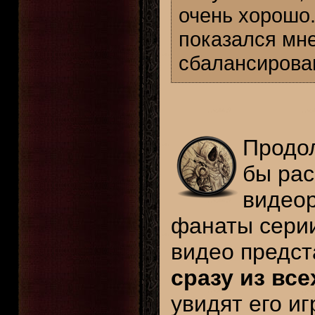
очень хорошо
показался мн
сбалансирова
Продол
бы рас
видеор
фанаты сери
видео предс
сразу из все
увидят его и