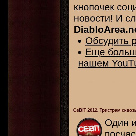
кнопочек соц
новости! И с
DiabloArea.n
Обсудить р
Еще больше
нашем YouTu
CeBIT 2012, Тристрам сквоз
Один и
посчас