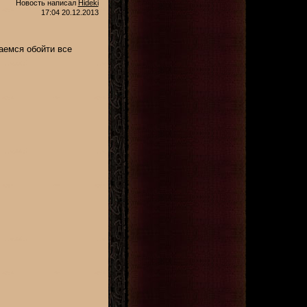
Новость написал
Hideki
17:04 20.12.2013
аемся обойти все