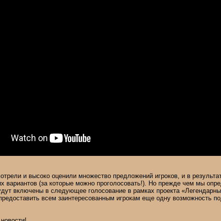
отрели и высоко оценили множество предложений игроков, и в результа
 вариантов (за которые можно проголосовать!). Но прежде чем мы опре
удут включены в следующее голосование в рамках проекта «Легендарны
 предоставить всем заинтересованным игрокам еще одну возможность по
 новости!