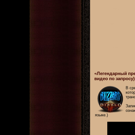
«Легендарный пред
видео по запросу)
В ср
кото
тран
Запи
озна
языке.)