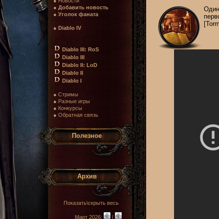
● Новости
●
Добавить новость
Один
●
Уголок фаната
перв
[Torm
●
Diablo IV
Diablo III: RoS
Diablo III
Diablo II: LoD
Diablo II
Diablo I
● Стримы
● Разные игры
● Конкурсы
● Обратная связь
Полезное
Архив
Показать\скрыть весь
Март 2026:
|