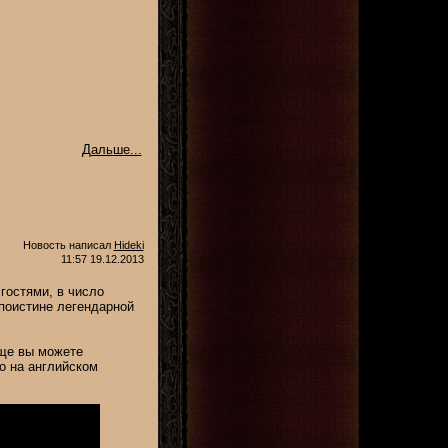
Дальше...
Новость написал
Hideki
11:57 19.12.2013
гостями, в число
 поистине легендарной
еще вы можете
о на английском