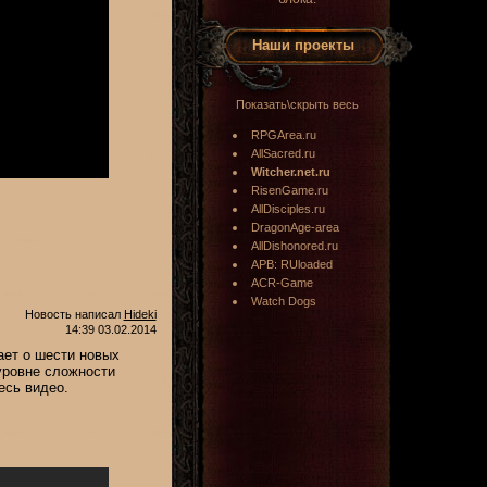
Наши проекты
Показать\скрыть весь
RPGArea.ru
AllSacred.ru
Witcher.net.ru
RisenGame.ru
AllDisciples.ru
DragonAge-area
AllDishonored.ru
APB: RUloaded
ACR-Game
Watch Dogs
Новость написал
Hideki
14:39 03.02.2014
ает о шести новых
уровне сложности
есь видео.