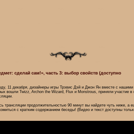
мет: сделай сам!», часть 3: выбор свойств (доступно
еду, 11 декабря, дизайнеры игры Трэвис Дэй и Джон Ян вместе с нашими 
рых вошли Twizz, Archon the Wizard, Flux и Monstrous, приняли участие в
сляции.
сь трансляции продолжительностью 90 минут вы найдете чуть ниже, а 
комиться с кратким содержанием беседы! (Видео и текст доступны тольк