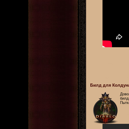
Билд для Колдуна
Дово
билд
Пытк