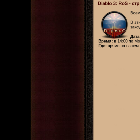
Diablo 3: RoS - стр
Всем
В эт
зако
Дата
Время:
в 14:00 по Мо
Где:
прямо на нашем 