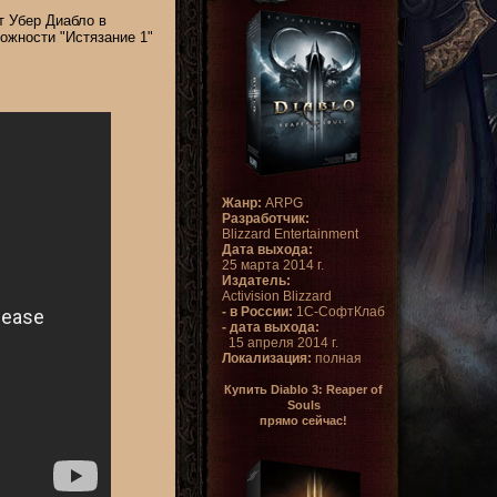
т Убер Диабло в
ожности "Истязание 1"
Жанр:
ARPG
Разработчик:
Blizzard Entertainment
Дата выхода:
25 марта 2014 г.
Издатель:
Activision Blizzard
- в России:
1С-СофтКлаб
- дата выхода:
15 апреля 2014 г.
Локализация:
полная
Купить Diablo 3: Reaper of
Souls
прямо сейчас!