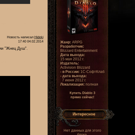
Новость написал
Hideki
17:40 04.02.2014
Жанр:
ARPG
Разработчик:
ии "Жнец Душ".
Blizzard Entertainment
Дата выхода:
15 мая 2012 г.
Издатель:
Activision Blizzard
- в России:
1С-СофтКлаб
- дата выхода:
7 июня 2012 г.
Локализация:
полная
Купить Diablo 3
прямо сейчас!
Интересное
Нет данных для этого
блока.