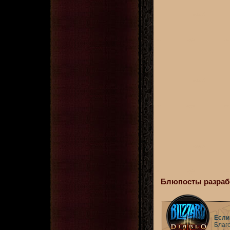
Блюпосты разрабо
Если
Благ