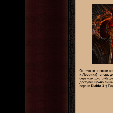
Отличные новости по
и Леорика) теперь 
сервисах дистрибуци
доступе! Нужно лишь
версии
Diablo 3
:) По