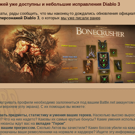
ей уже доступны и небольшие исправления Diablo 3
аты, рады сообщить, что мы наконец-то дождались обновления официал
ерсонажей Diablo 3
, о которых
мы уже писали ранее
.
матривать профили необходимо залогиниться под вашим Battle.net аккаунтом 
м верхнем углу экрана). С их помощью вы можете:
ать предметы, статистику и умения ваших героев.
Насколько высоко вырос
? Что на них надето? Каковы их самые крутые бонусы? Какие умения исполь
 нюансы ждут вас на
вкладке "Герои"
.
 вашим прогрессом.
Сколько Актов вы зачистили? Каких боссов убили на ка
прокачаны ваши ремесленники на нормале и хардкоре? Ищите эту информац