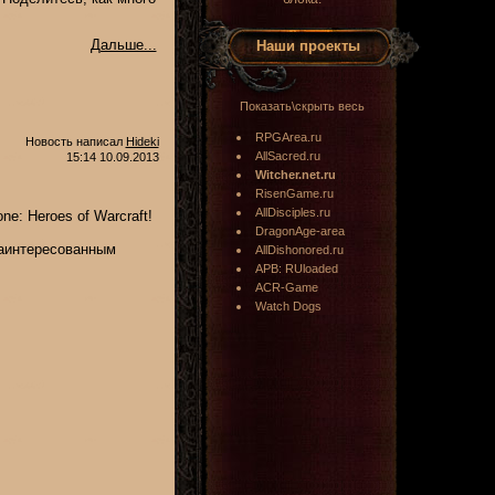
Дальше...
Наши проекты
Показать\скрыть весь
RPGArea.ru
Новость написал
Hideki
AllSacred.ru
15:14 10.09.2013
Witcher.net.ru
RisenGame.ru
AllDisciples.ru
e: Heroes of Warcraft!
DragonAge-area
заинтересованным
AllDishonored.ru
APB: RUloaded
ACR-Game
Watch Dogs