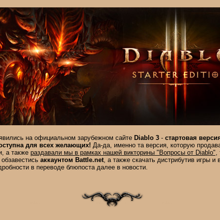
явились на официальном зарубежном сайте
Diablo 3
-
стартовая версия
доступна для всех желающих!
Да-да, именно та версия, которую продав
и, а также
раздавали мы в рамках нашей викторины "Вопросы от Diablo"
,
 обзавестись
аккаунтом Battle.net
, a также скачать дистрибутив игры и 
дробности в переводе блюпоста далее в новости.