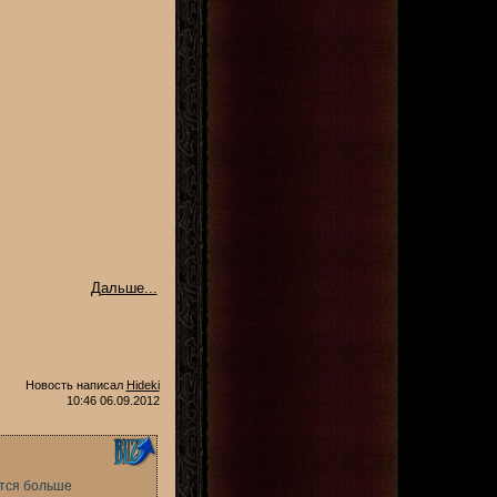
Дальше...
Новость написал
Hideki
10:46 06.09.2012
ится больше