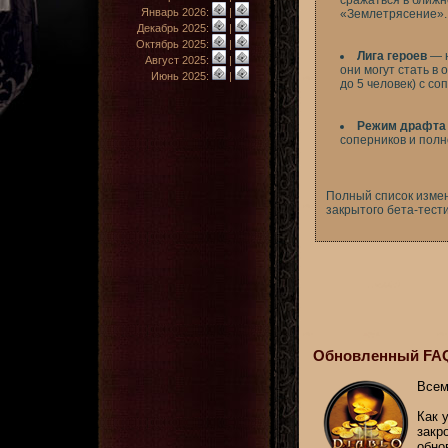
сражаться в ближн
Январь 2026:
|
«Землетрясение».
Декабрь 2025:
|
Октябрь 2025:
|
Лига героев
— н
Август 2025:
|
они могут стать в 
Июнь 2025:
|
до 5 человек) с с
Режим драфта
соперников и полн
Полный список изме
закрытого бета-тест
Обновленный FAQ
Всем
Как 
закр
обно