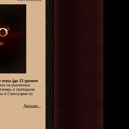
 игры (до 13 уровня
али на различных
 теперь в свободном
вы в Санктуарии по
Дальше...