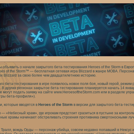
ы объявить о начале закрытого бета-тестирования Heroes of the Storm в Евро
es of the Storm™ — бесплатная сетевая игра Blizzard в жанре MOBA. Персона
ых Blizzard за свою более чем двадцатилетнюю историю.
го бета-тестирования в игре появилось новое поля боя, новый герой, режим 
к. В других регионах закрытое бета-тестирование планируется начать 14 янв
ие могут подать заявку на сайте www.HeroesoftheStorm.com или в разделе упр
етры бета-профиля»).
и, которые вводятся в
Heroes of the Storm
в версии для закрытого бета-тести
я
— «Небесный храм», где игрокам предстоит сразиться в пустыне за контрол
нные храмы начинают обстреливать строения противника смертоносными луч
Тралл, вождь Орды — персонаж-убийца, совсем недавно попавший в Нексус