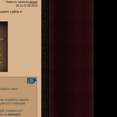
Новость написал
demer
05:11 07.08.2012
ьного сайта и
(ищите окно
ли атрибуты ваших
зуются в текущем
ждой сложности?
ию на
вкладке