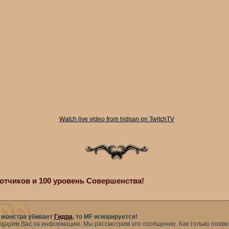
Watch live video from hidsan on TwitchTV
тчиков и 100 уровень Совершенства!
 монстра убивает
Гидра
, то MF игнорируется!
одарим Вас за информацию. Мы рассмотрим это сообщение. Как только появ