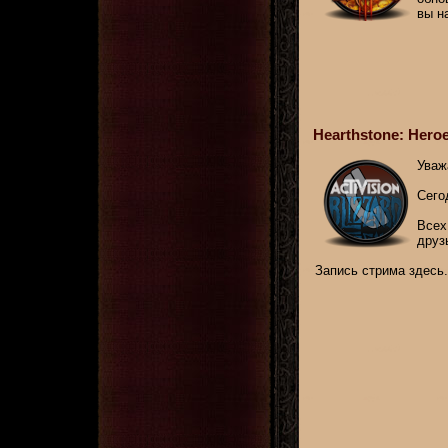
вы н
Hearthstone: Heroe
Уваж
Сего
Всех
друзь
Запись стрима здесь.