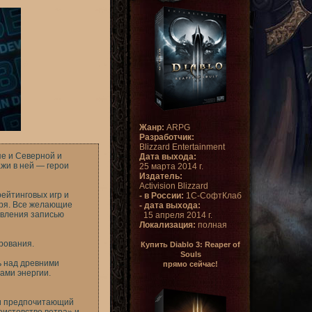
Жанр:
ARPG
Разработчик:
Blizzard Entertainment
пе и Северной и
Дата выхода:
жи в ней — герои
25 марта 2014 г.
Издатель:
Activision Blizzard
рейтинговых игр и
- в России:
1С-СофтКлаб
аря. Все желающие
- дата выхода:
авления записью
15 апреля 2014 г.
Локализация:
полная
рования.
Купить Diablo 3: Reaper of
Souls
ь над древними
прямо сейчас!
ами энергии.
 и предпочитающий