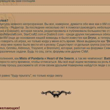
рмации мы вам сообщим.
shiok?
уктура немного непрозрачная. Вы все, наверное, думаете обо мне как о КМ с
ность - Редактор. За последние несколько лет я помогал руководить небольш
Kaivax и Daxxarri), которая писала, редактировала и публиковала большинство 
rldofWarcraft.com, StarCraft2.com и Diablo3.com - среди других письменных обя
как КМ (еще до основания нашей команды я былл известен как
Drysc
, а тепер
говорить об играх, но только когда у меня есть время. Меня выдвинули как "
Di
игру мне нужно было вести её к релизу. Существует отдельная группа (состо
garius, Grimiku, Aldrexus, Traysent, и Brennvin), которая, работая на форумах С
 различные задачи. Будь то соц. сети, форумы или другие СМИ.
полнения, как
Mists of Pandaria
и
Heart of the Swarm
, а так же чемпионат:
Batt
с просто нету времени, чтобы отписаться. Мы всё ещё ищем человека на роль К
этому прошу, расскажите об этом своим друзьям! Наверняка найдутся люди с 
 равно "буду прыгать", но только когда смогу.
х желающих!