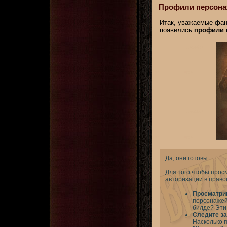
Профили персонаж
Итак, уважаемые фан
появились
профили п
Да, они готовы.
Для того чтобы прос
авторизации в право
Просматрив
персонажей
билде? Эти
Следите за
Насколько 