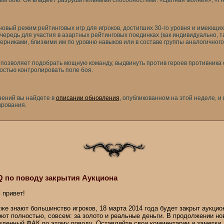
ем бою. Он владеет разрушительными способностями: «Цепная молния», «Не
овый режим рейтинговых игр для игроков, достигших 30-го уровня и имеющих 
очередь для участия в азартных рейтинговых поединках (как индивидуально, та
оперниками, близкими им по уровню навыков или в составе группы аналогичног
позволяет подобрать мощную команду, выдвинуть против героев противника
остью контролировать поле боя.
нений вы найдете в
описании обновления
, опубликованном на этой неделе, и
ирования.
 по поводу закрытия Аукциона
 привет!
уже знают большинство игроков, 18 марта 2014 года будет закрыт аукцион 
оют полностью, совсем: за золото и реальные деньги. В продолжении но
вленный ФАК по этому поводу. Оставляйте свои комментарии и заметки.