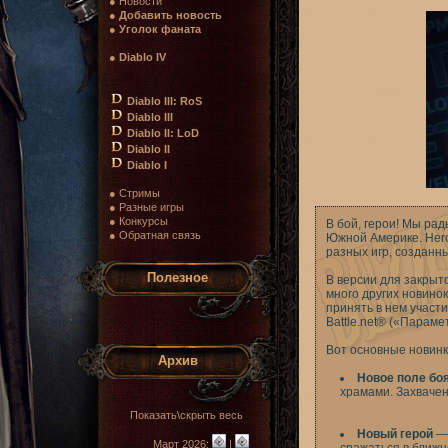
● Новости
●
Добавить новость
●
Уголок фаната
●
Diablo IV
Diablo III: RoS
Diablo III
Diablo II: LoD
Diablo II
Diablo I
● Стримы
● Разные игры
● Конкурсы
В бой, герои! Мы рад
● Обратная связь
Южной Америке. Hero
разных игр, созданн
Полезное
В версии для закрыто
много других новино
принять в нем участ
Battle.net® («Парам
Вот основные новинк
Архив
Новое поле бо
храмами. Захваче
Показать\скрыть весь
Новый герой
— 
Март 2026:
|