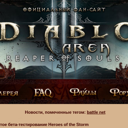
Новости, помеченные тегом:
battle net
ое бета-тестирование Heroes of the Storm