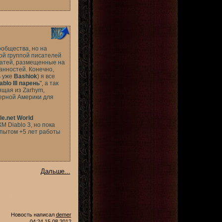
ообщества, но на
ой группой писателей
статей, размещенные на
занностей. Конечно,
ь уже
Bashiok
) я все
ablo III парень
", а так
ящая из Zarhym,
еверной Америки для
le.net World
М Diablo 3, но пока
опытом +5 лет работы
Дальше...
Новость написал
demer
04:24 15.08.2012