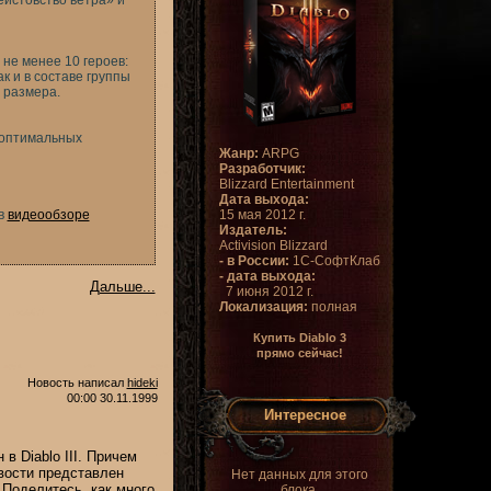
истовство ветра» и
не менее 10 героев:
к и в составе группы
о размера.
 оптимальных
Жанр:
ARPG
Разработчик:
Blizzard Entertainment
Дата выхода:
 в
видеообзоре
15 мая 2012 г.
Издатель:
Activision Blizzard
- в России:
1С-СофтКлаб
- дата выхода:
Дальше...
7 июня 2012 г.
Локализация:
полная
Купить Diablo 3
прямо сейчас!
Новость написал
hideki
00:00 30.11.1999
Интересное
в Diablo III. Причем
вости представлен
Нет данных для этого
 Поделитесь, как много
блока.