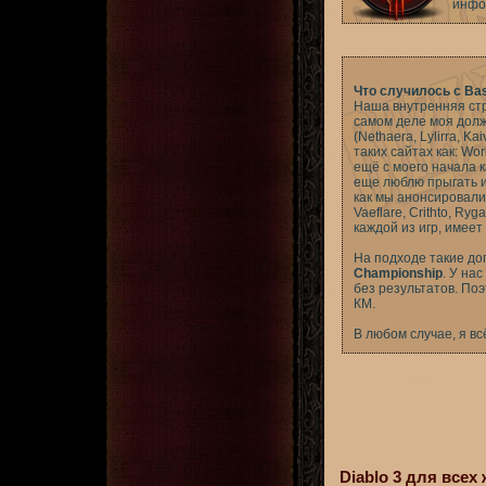
инфо
Что случилось с Ba
Наша внутренняя стр
самом деле моя долж
(Nethaera, Lylirra, 
таких сайтах как: Wo
ещё с моего начала 
еще люблю прыгать и 
как мы анонсировали 
Vaeflare, Crithto, Ry
каждой из игр, имеет
На подходе такие до
Championship
. У на
без результатов. По
КМ.
В любом случае, я всё
Diablo 3 для все