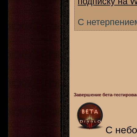
подписку на Wo
С нетерпением
Завершение бета-тестировани
С неб