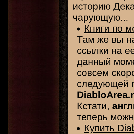
историю Дек
чарующую...
Книги по м
Там же вы н
ссылки на е
данный моме
совсем скор
следующей г
DiabloArea.
Кстати,
англ
теперь можн
Купить Diab