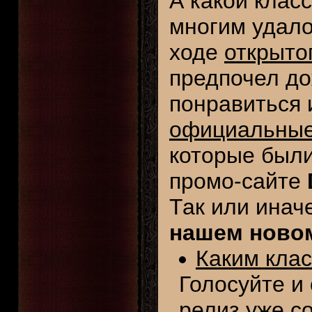
А какой клас
многим удал
ходе
открыто
предпочел до
понравиться 
официальные
которые был
промо-сайте
Так или инач
нашем ново
Каким клас
Голосуйте и
релиз уже с