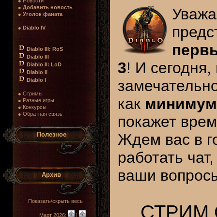
● Новости
●
Добавить новость
Уваж
●
Уголок фаната
предс
●
Diablo IV
первы
Diablo III: RoS
Diablo III
3
! И сегодня
Diablo II: LoD
Diablo II
Diablo I
замечательно
● Стримы
как
минимум,
● Разные игры
● Конкурсы
● Обратная связь
покажет время
Полезное
Ждем вас в г
работать чат
ваши вопрос
Архив
Показать\скрыть весь
СТРИМ 
Март 2026:
|