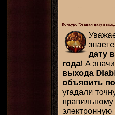
Конкурс "Угадай дату выхода
Уважае
знаете
дату в
года
! А знач
выхода Diab
объявить по
угадали точн
правильному 
электронную