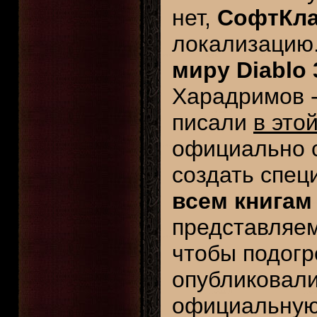
нет,
СофтКл
локализацию.
миру Diablo 
Харадримов 
писали
в это
официально с
создать спец
всем книгам 
представляем
чтобы подогр
опубликовали
официальну