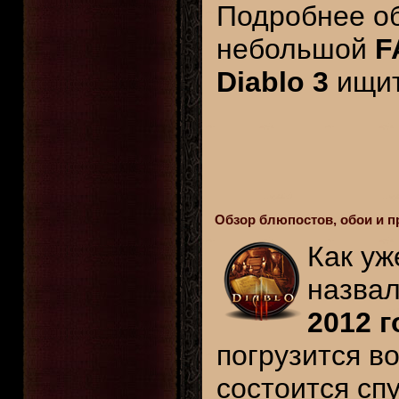
Подробнее о
небольшой
F
Diablo 3
ищит
Обзор блюпостов, обои и пр
Как уж
назва
2012 г
погрузится во
состоится спу