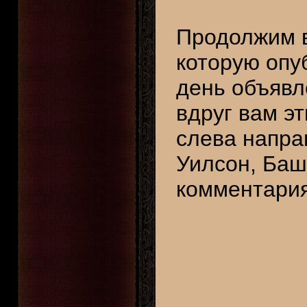
Продолжим 
которую опу
день объяв
вдруг вам э
слева напра
Уилсон, Баш
комментария