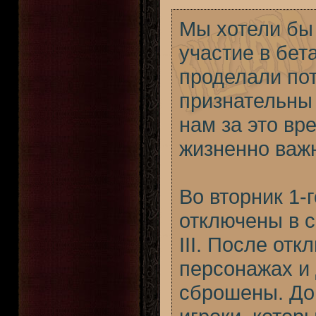
Мы хотели бы 
участие в бета
проделали по
признательны 
нам за это вр
жизненно важн
Во вторник 1-
отключены в с
III. После от
персонажах и 
сброшены. До 