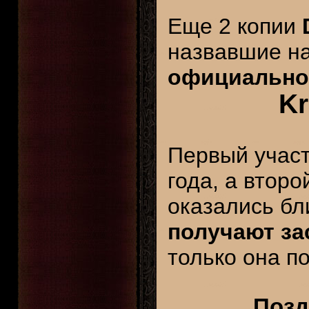
Еще 2 копии
назвавшие н
официально
K
Первый участ
года, а второ
оказались бл
получают за
только она п
Позд