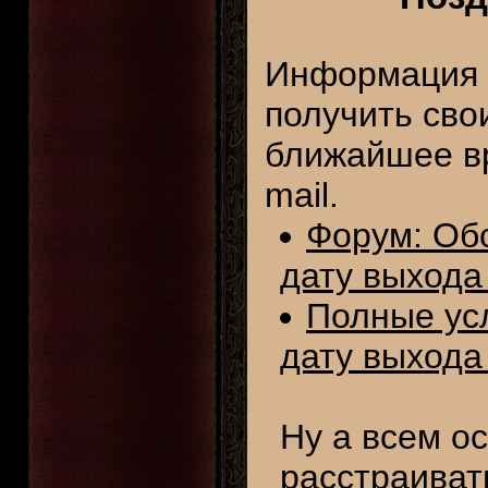
Информация о
получить сво
ближайшее вр
mail.
Форум: Обс
дату выхода 
Полные усл
дату выхода 
Ну а всем о
расстраиват