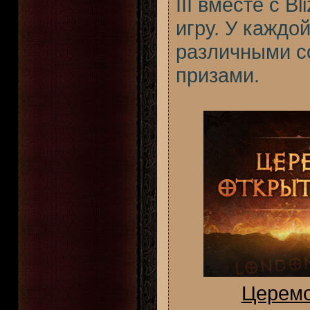
III вместе с B
игру. У каждо
различными с
призами.
Церемо