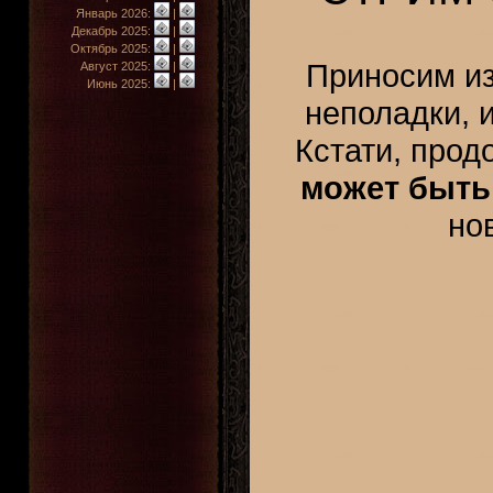
Январь 2026:
|
Декабрь 2025:
|
Октябрь 2025:
|
Приносим из
Август 2025:
|
Июнь 2025:
|
неполадки, 
Кстати, прод
может быть
но