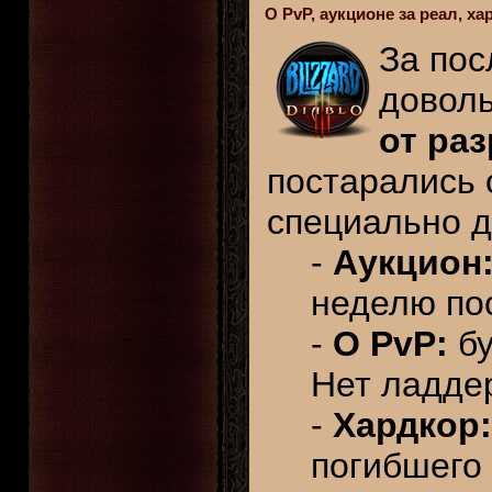
О PvP, аукционе за реал, ха
За пос
довол
от раз
постарались 
специально д
-
Аукцион
неделю по
-
О PvP:
бу
Нет ладдер
-
Хардкор:
погибшего 