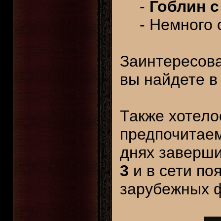
-
Гоблин 
- Немного
Заинтересова
вы найдете в
Также хотело
предпочитаем
днях заверш
3
и в сети по
зарубежных ф