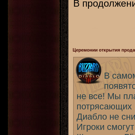
В продолжени
Церемонии открытия продаж 
В само
появятс
не все! Мы п
потрясающих м
Диабло не сни
Игроки смогут