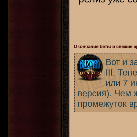
Окончание беты и свежие 
Вот и з
III. Те
или 7 и
версия). Чем 
промежуток в