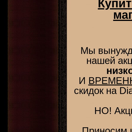
Купит
маг
Мы вынужде
нашей акц
низко
И
ВРЕМЕН
скидок на Di
НО! Акц
Приносим и