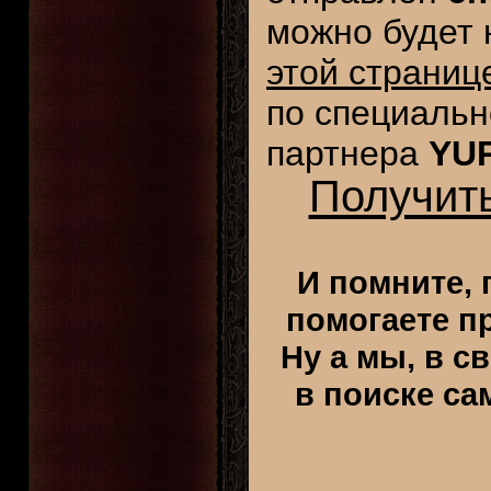
можно будет
этой страниц
по специальн
партнера
YUP
Получить
И помните, 
помогаете п
Ну а мы, в с
в поиске са