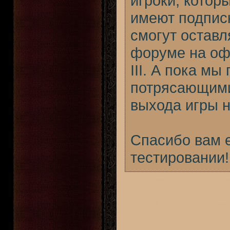
игроки, котор
имеют подписку
смогут остав
форуме на оф
III. А пока м
потрясающими
выхода игры н
Спасибо вам е
тестировании! 