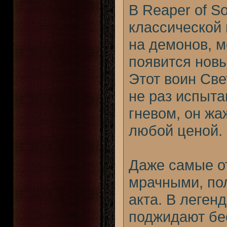
В Reaper of S
классической 
на демонов, м
появится нов
Этот воин Све
не раз испыт
гневом, он жа
любой ценой.
Даже самые о
мрачными, по
акта. В леген
поджидают бе