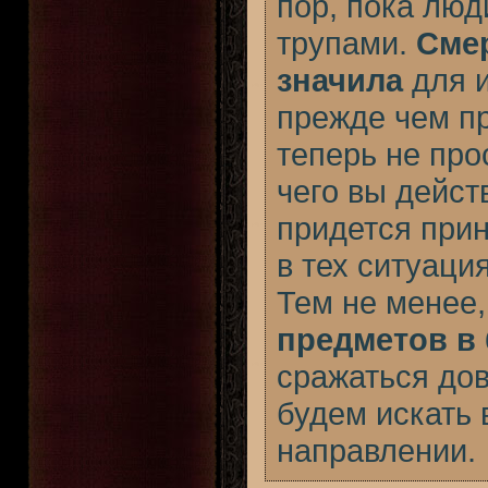
пор, пока люд
трупами.
Смер
значила
для и
прежде чем пр
теперь не прос
чего вы дейст
придется при
в тех ситуация
Тем не менее,
предметов в
сражаться дов
будем искать
направлении.