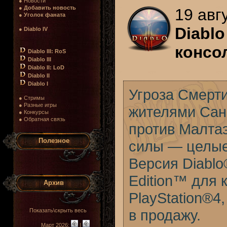
● Новости
●
Добавить новость
19 авг
●
Уголок фаната
Diablo
●
Diablo IV
консо
Diablo III: RoS
Diablo III
Diablo II: LoD
Diablo II
Diablo I
Угроза Смерт
● Стримы
● Разные игры
жителями Санк
● Конкурсы
● Обратная связь
против Малта
Полезное
силы — целые 
Версия Diablo®
Edition™ для 
Архив
PlayStation®4
в продажу.
Показать\скрыть весь
Март 2026:
|