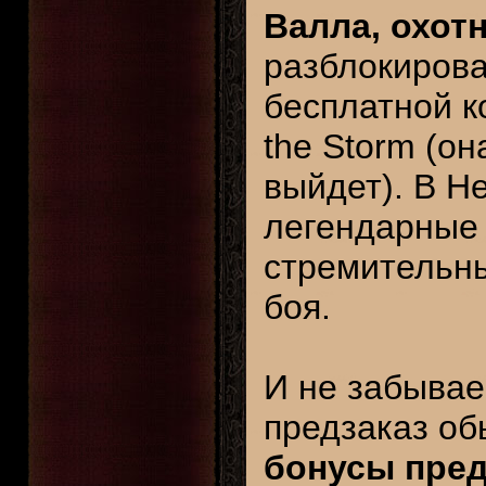
Валла, охот
разблокирова
бесплатной ко
the Storm (о
выйдет). В He
легендарные г
стремительны
боя.
И не забывае
предзаказ об
бонусы пред