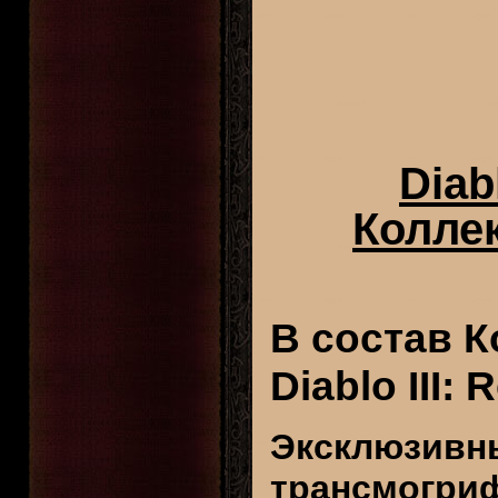
Diab
Колле
В состав 
Diablo III:
Эксклюзивн
трансмогри