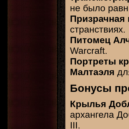
не было равн
Призрачная 
странствиях.
Питомец Ал
Warcraft.
Портреты к
Малтаэля
для
Бонусы пр
Крылья Доб
архангела До
III.