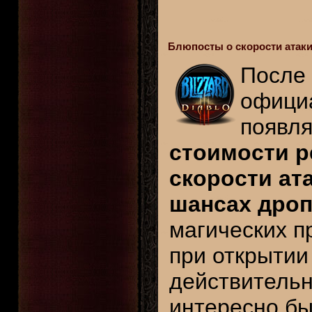
Блюпосты о скорости атаки,
После
офици
появля
стоимости р
скорости ат
шансах дро
магических п
при открытии
действительн
интересно бы