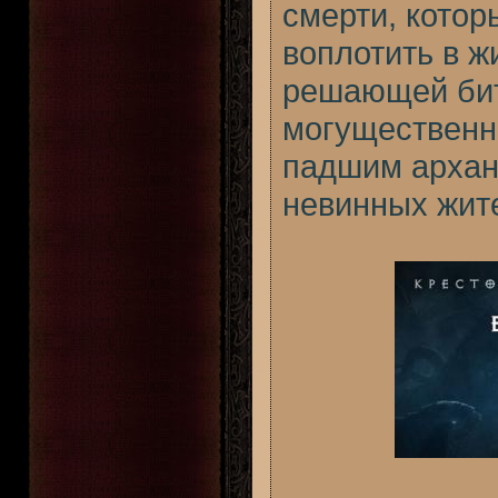
смерти, котор
воплотить в ж
решающей бит
могущественн
падшим архан
невинных жит