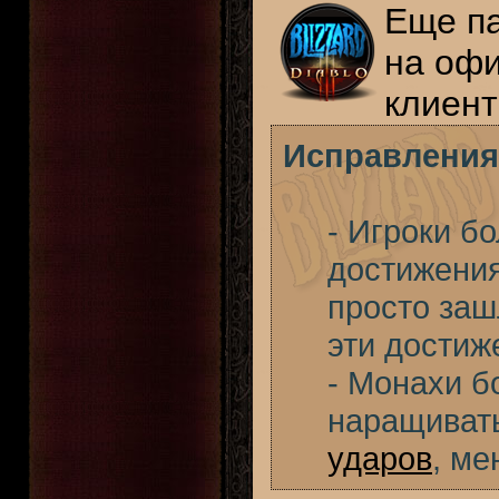
Еще п
на офи
клиент
Исправления
- Игроки б
достижения
просто зашл
эти достиж
- Монахи б
наращивать
ударов
, ме