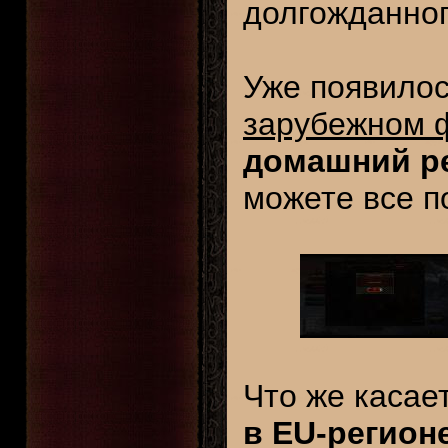
долгожданног
Уже появилос
зарубежном 
домашний рег
можете все п
Что же касае
в EU-регион