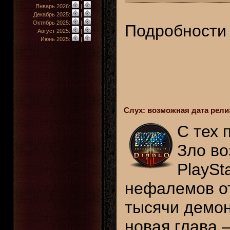
Январь 2026:
|
Декабрь 2025:
|
Октябрь 2025:
|
Подробности 
Август 2025:
|
Июнь 2025:
|
Слух: возможная дата релиза
С тех 
Зло во
PlaySt
нефалемов от
тысячи демон
новая глава 