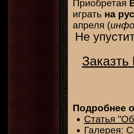
Приобретая
играть
на ру
апреля (
инфо
Не упусти
Заказть 
Подробнее о
Статья "Об
Галерея: С