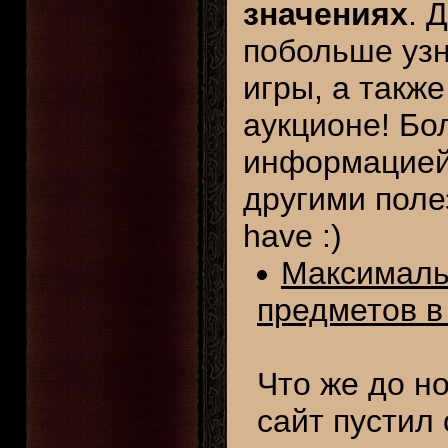
значениях
. 
побольше узн
игры, а также
аукционе! Бо
информацие
другими поле
have :)
Максималь
предметов в 
Что же до н
сайт пустил 