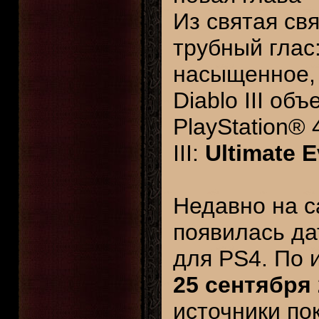
Из святая св
трубный глас
насыщенное, 
Diablo III объ
PlayStation®
III:
Ultimate E
Недавно на с
появилась дат
для PS4. По 
25 сентября 
источники по