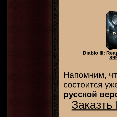
Diablo III: Re
899
Напомним, ч
состоится уж
русской верс
Заказть 