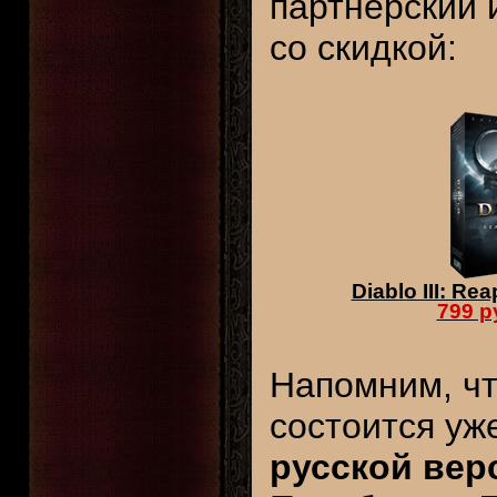
партнерский 
со скидкой:
Diablo III: Re
799 р
Напомним, ч
состоится уж
русской верс