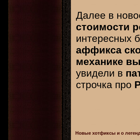
Далее в ново
стоимости р
интересных 
аффикса ско
механике в
увидели в
па
строчка про
Новые хотфиксы и о леген