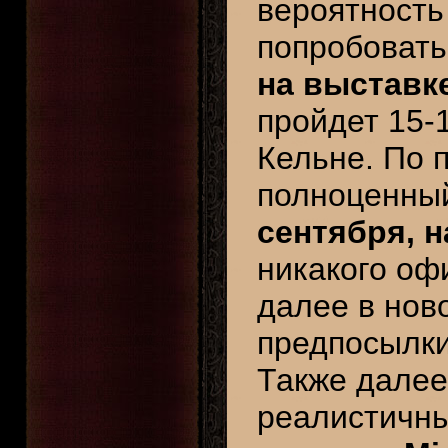
вероятность
попробоват
на выставк
пройдет 15-
Кельне. По 
полноценн
сентября, 
никакого оф
далее в нов
предпосылки
Также далее
реалистичн