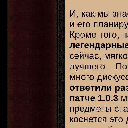
И, как мы зн
и его планир
Кроме того,
легендарны
сейчас, мягко
лучшего... По
много дискус
ответили ра
патче 1.0.3
мы
предметы ста
коснется это