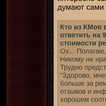
думают сами 
Кто из КМов 
ответить на 
стоимости р
Ох... Полагаю,
Никому не нра
Трудно предст
"Здорово, мне
больше за рем
отзывов и инф
хорошем соот