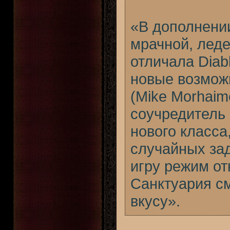
«В дополнении
мрачной, лед
отличала Diabl
новые возмож
(Mike Morhaim
соучредитель 
нового класса
случайных зад
игру режим от
Санктуария см
вкусу».