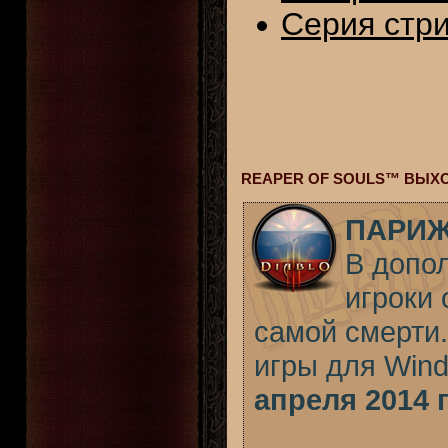
Серия стри
REAPER OF SOULS™ ВЫХО
ПАРИЖ,
В допол
игроки 
самой смерти.
игры для Win
апреля 2014 г