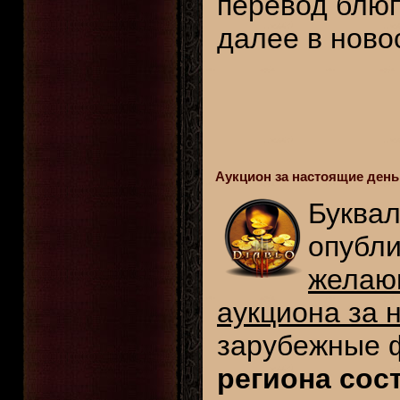
перевод блюп
далее в ново
Аукцион за настоящие деньг
Буквал
опубл
желающ
аукциона за 
зарубежные 
региона сос