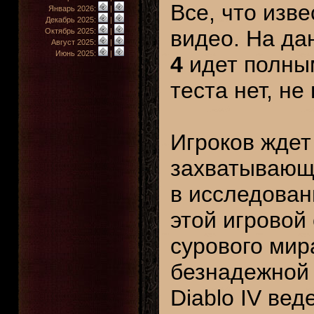
Все, что изв
Январь 2026:
|
Декабрь 2025:
|
видео. На д
Октябрь 2025:
|
Август 2025:
|
Июнь 2025:
|
4
идет полным
теста нет, не
Игроков ждет
захватывающи
в исследован
этой игровой
сурового мир
безнадежной 
Diablo IV ве