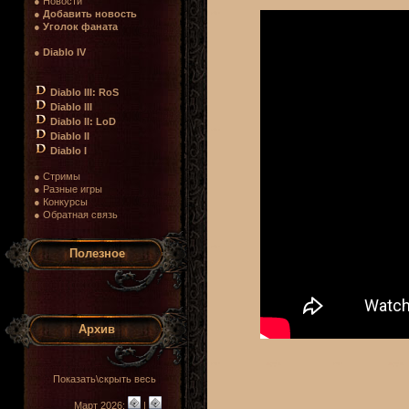
● Новости
●
Добавить новость
●
Уголок фаната
●
Diablo IV
Diablo III: RoS
Diablo III
Diablo II: LoD
Diablo II
Diablo I
● Стримы
● Разные игры
● Конкурсы
● Обратная связь
Полезное
Архив
Показать\скрыть весь
Март 2026:
|