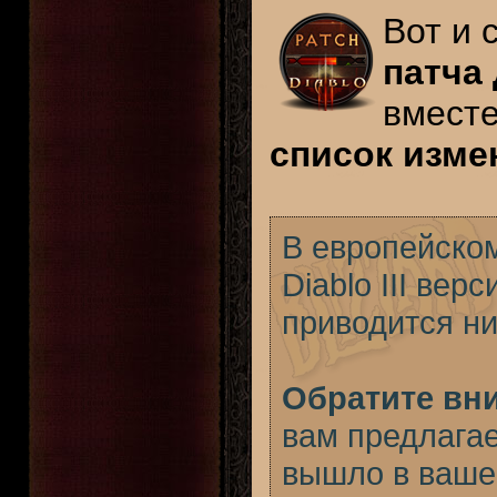
Вот и 
патча 
вместе
список изме
В европейско
Diablo III вер
приводится ни
Обратите вн
вам предлагае
вышло в вашем