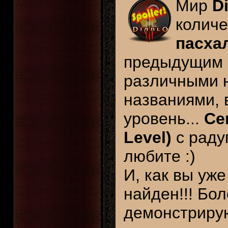
Мир
D
количе
пасха
предыдущим ч
различными 
названиями,
уровень...
Се
Level)
с раду
любите :)
И, как вы уж
найден!!! Бол
демонстриру