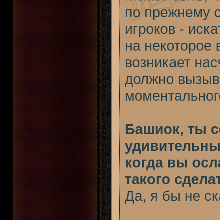
по прежнему с
игроков - иск
на некоторое
возникает нас
должно вызыв
моментальног
Башиок, ты с
удивительны
когда вы осл
такого сдела
Да, я бы не с