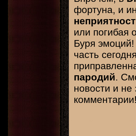
фортуна, и и
неприятнос
или погибая о
Буря эмоций!
часть сегод
приправленн
пародий
. См
новости и не
комментарии