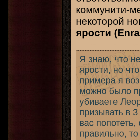
коммунити-м
некоторой н
ярости (Enra
Я знаю, что 
ярости, но чт
примера я воз
можно было пр
убиваете Леор
призывать в 3
вас попотеть,
правильно, то