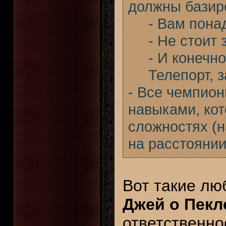
должны базиро
- Вам пона
- Не стоит
- И конечн
Телепорт, 
- Все чемпио
навыками, кот
сложностях (н
на расстоянии
Вот такие л
Джей о Пекл
ответственн