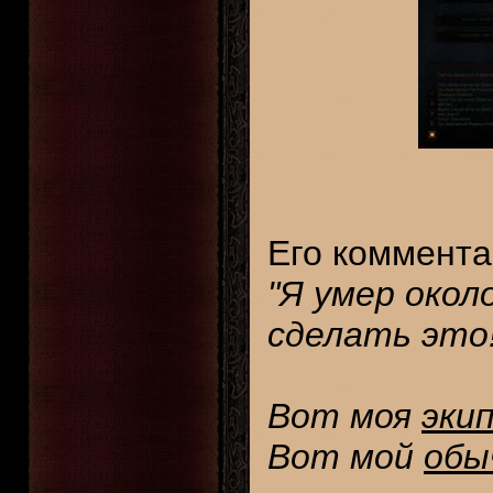
Его коммента
"Я умер окол
сделать это!
Вот моя
эки
Вот мой
обы