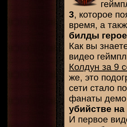
геймп
3
, которое п
время, а так
билды геро
Как вы знает
видео геймпл
Колдун за 9 
же, это подог
сети стало п
фанаты демон
убийстве на
И первое вид