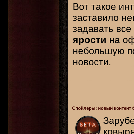
Вот такое ин
заставило не
задавать все
ярости
на оф
небольшую по
новости.
Спойлеры: новый контент б
Заруб
ковыр