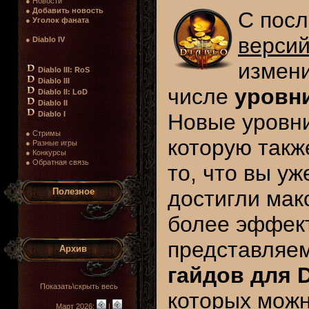
● Новости
●
Добавить новость
С пос
●
Уголок фаната
версий
●
Diablo IV
измени
Diablo III: RoS
Diablo III
числе
уровн
Diablo II: LoD
Diablo II
Diablo I
Новые уровни
● Стримы
которую такж
● Разные игры
● Конкурсы
● Обратная связь
то, что вы у
Полезное
достигли мак
более эффект
представляе
Архив
гайдов для D
Показать\скрыть весь
которых можн
Март 2026:
|