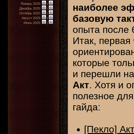
Январь 2026:
|
наиболее э
Декабрь 2025:
|
Октябрь 2025:
|
базовую так
Август 2025:
|
Июнь 2025:
|
опыта после 
Итак, первая
ориентирован
которые толь
и перешли н
Акт
. Хотя и 
полезное для
гайда:
[Пекло] Акт