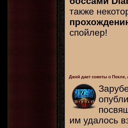
боссами Diab
также некот
прохождени
спойлер!
Джей дает советы о Пекле,
Заруб
опубли
посвя
им удалось в