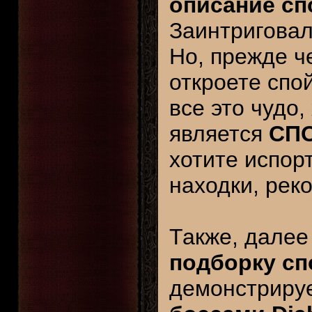
описание сп
Заинтриговал
Но, прежде ч
откроете спо
все это чудо,
является
СП
хотите испор
находки, рек
Также, далее
подборку с
демонстрируе