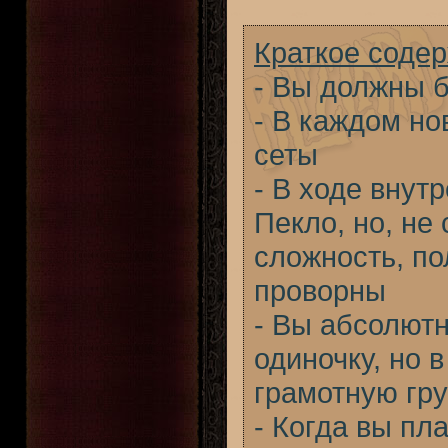
Краткое соде
- Вы должны 
- В каждом но
сеты
- В ходе внут
Пекло, но, не 
сложность, по
проворны
- Вы абсолютн
одиночку, но в
грамотную гру
- Когда вы пл