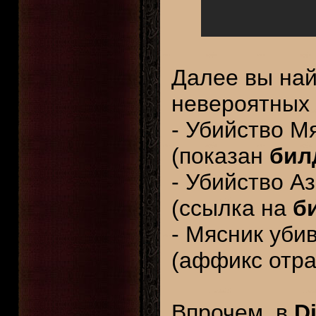
Далее вы на
невероятных 
- Убийство М
(показан
бил
- Убийство А
(ссылка на
б
- Мясник уби
(аффикс отра
Впрочем, в
D