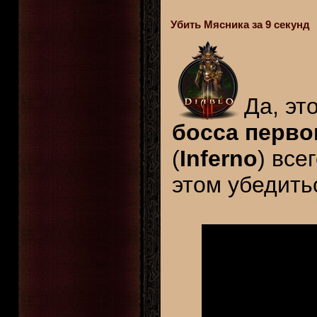
Убить Мясника за 9 секунд
Да, эт
босса перво
(
Inferno
) все
этом убедить