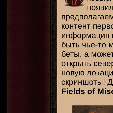
появи
предполагае
контент перв
информация п
быть чье-то 
беты, а може
открыть севе
новую локаци
скриншоты! Д
Fields of Mis