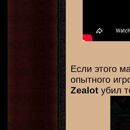
Если этого м
опытного игр
Zealot
убил то