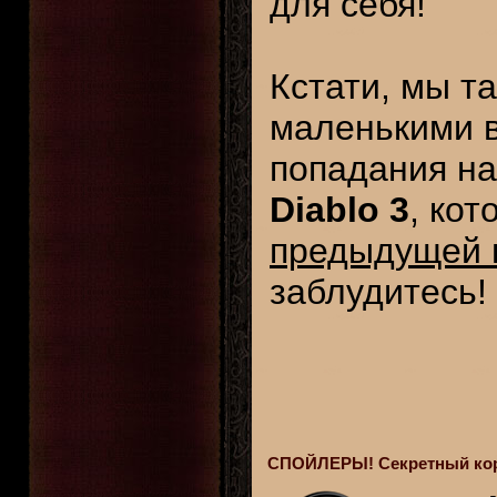
для себя!
Кстати, мы т
маленькими в
попадания н
Diablo 3
, ко
предыдущей 
заблудитесь!
СПОЙЛЕРЫ! Секретный коров