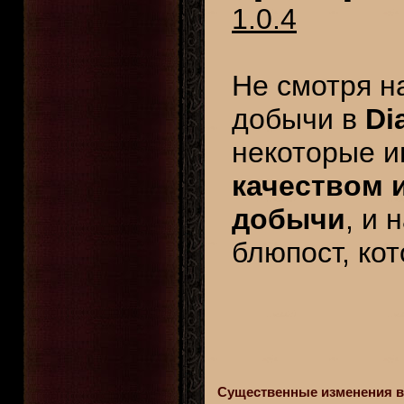
1.0.4
Не смотря н
добычи в
Di
некоторые и
качеством 
добычи
, и 
блюпост, ко
Существенные изменения в D