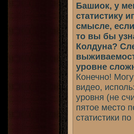
Башиок, у ме
статистику иг
смысле, если
то вы бы узн
Колдуна? Сле
выживаемост
уровне слож
Конечно! Могу 
видео, исполь
уровня (не сч
пятое место п
статистики по