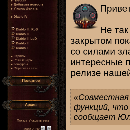
● Новости
●
Добавить новость
Приве
●
Уголок фаната
●
Diablo IV
Не так
Diablo III: RoS
Diablo III
закрытом по
Diablo II: LoD
Diablo II
Diablo I
со силами зл
● Стримы
интересные 
● Разные игры
● Конкурсы
● Обратная связь
релизе нашей
Полезное
«Совместная 
функций, что 
Архив
сообщает Юл
Показать\скрыть весь
Март 2026:
|