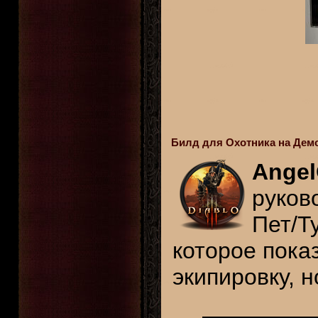
Билд для Охотника на Дем
Angel
руков
Пет/Т
которое пока
экипировку, н