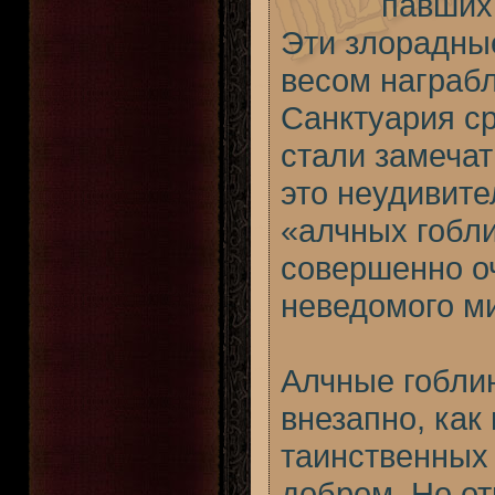
павших
Эти злорадны
весом награб
Санктуария ср
стали замечат
это неудивите
«алчных гобли
совершенно оч
неведомого м
Алчные гобли
внезапно, как
таинственных
добром. Но от