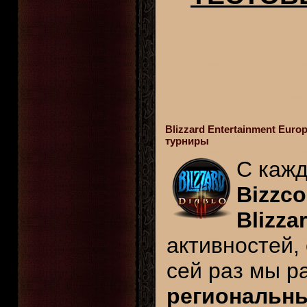
Blizzard Entertainment Eur
турниры
С кажд
Bizzco
Blizza
активностей,
сей раз мы р
региональн