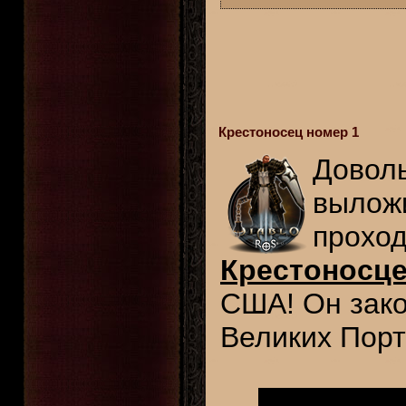
Крестоносец номер 1
Доволь
выложи
проход
Крестоносц
США! Он зако
Великих Порт