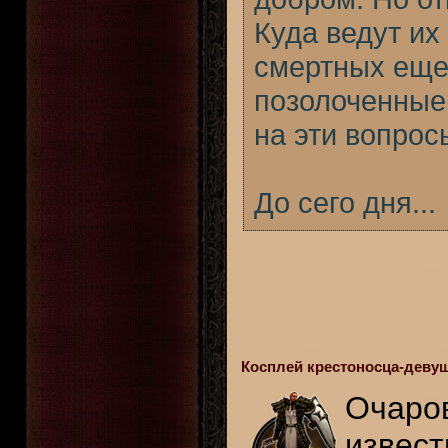
Куда ведут их
смертных еще 
позолоченные 
на эти вопрос
До сего дня...
Косплей крестоносца-девуш
Очаров
извест