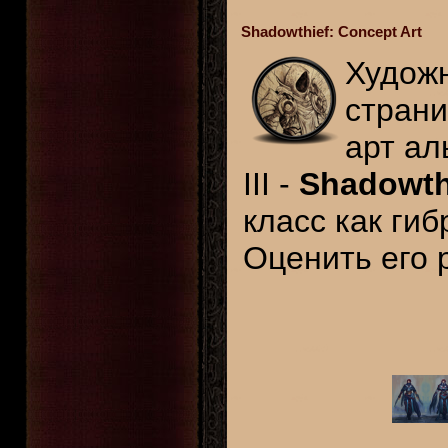
Shadowthief: Concept Art
Худож
страни
арт ал
III -
Shadowth
класс как ги
Оценить его 