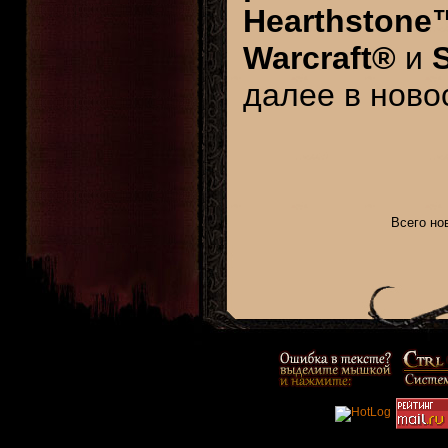
Hearthstone™
Warcraft®
и
S
далее в ново
Всего нов