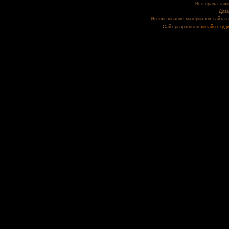
Все права защи
Диза
Использование материалов сайта в
Сайт разработан
дизайн-студ