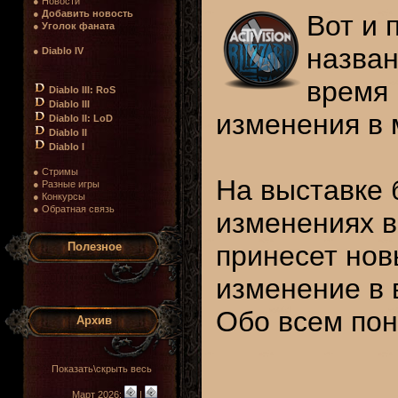
● Новости
●
Добавить новость
Вот и 
●
Уголок фаната
назва
●
Diablo IV
время 
Diablo III: RoS
Diablo III
изменения в 
Diablo II: LoD
Diablo II
Diablo I
● Стримы
На выставке 
● Разные игры
● Конкурсы
● Обратная связь
изменениях 
Полезное
принесет нов
изменение в 
Обо всем пон
Архив
Показать\скрыть весь
Март 2026:
|