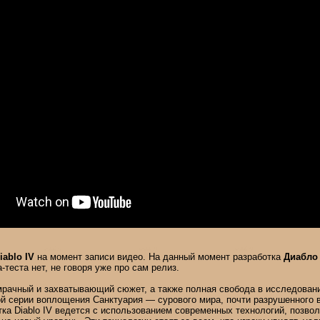
iablo IV
на момент записи видео. На данный момент разработка
Диабло
-теста нет, не говоря уже про сам релиз.
мрачный и захватывающий сюжет, а также полная свобода в исследован
ой серии воплощения Санктуария — сурового мира, почти разрушенного 
тка Diablo IV ведется с использованием современных технологий, позв