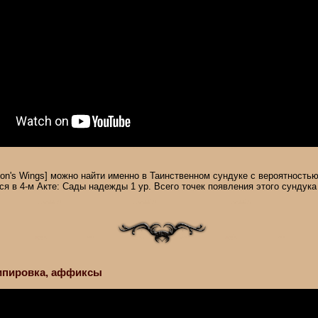
on's Wings] можно найти именно в Таинственном сундуке с вероятность
ся в 4-м Акте: Сады надежды 1 ур. Всего точек появления этого сундука 
экипировка, аффиксы