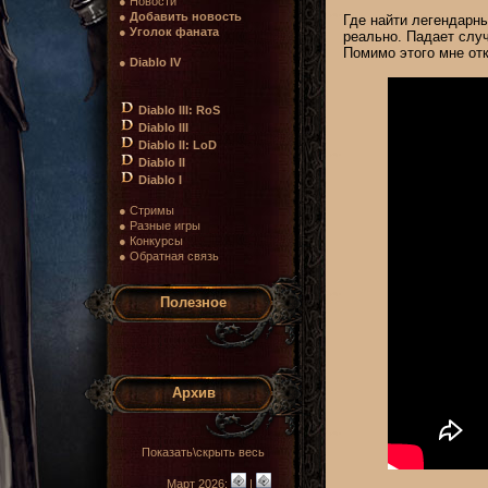
● Новости
●
Добавить новость
Где найти легендарн
●
Уголок фаната
реально. Падает слу
Помимо этого мне от
●
Diablo IV
Diablo III: RoS
Diablo III
Diablo II: LoD
Diablo II
Diablo I
● Стримы
● Разные игры
● Конкурсы
● Обратная связь
Полезное
Архив
Показать\скрыть весь
Март 2026:
|