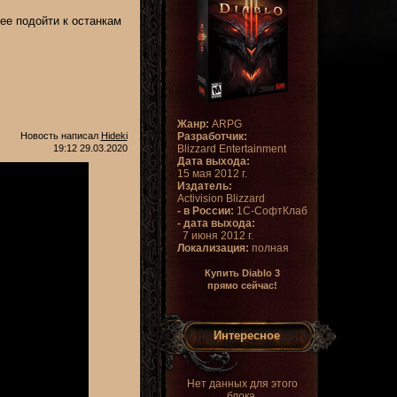
ее подойти к останкам
Жанр:
ARPG
Новость написал
Hideki
Разработчик:
19:12 29.03.2020
Blizzard Entertainment
Дата выхода:
15 мая 2012 г.
Издатель:
Activision Blizzard
- в России:
1С-СофтКлаб
- дата выхода:
7 июня 2012 г.
Локализация:
полная
Купить Diablo 3
прямо сейчас!
Интересное
Нет данных для этого
блока.