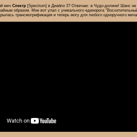
ый меч
Спектр
[Spectrum] в Диабло 3? Отвечаю: в Чудо-долине! Шанс не 
чайным образом. Мне вот упал с уникального единорога "Восхитительны
крылась трансмогрификация и теперь могу для любого одноручного меча