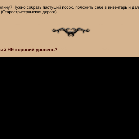
олину? Нужно собрать пастуший посох, положить себе в инвентарь и дал
 (Старостристрамская дорога).
ный НЕ коровий уровень?