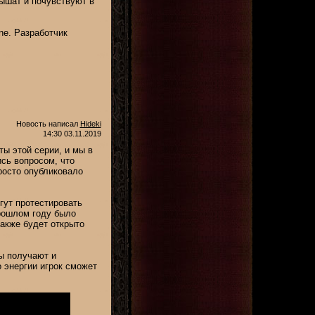
лышат и почувствуют в
ne. Разработчик
Новость написал
Hideki
14:30 03.11.2019
ты этой серии, и мы в
ись вопросом, что
просто опубликовало
гут протестировать
рошлом году было
также будет открыто
ы получают и
 энергии игрок сможет