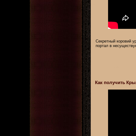
Секретный коровий у
портал в несуществу
Как получить Крыл