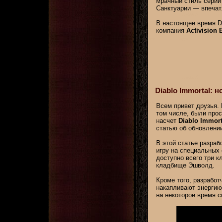
мрачный стиль серии 
Санктуарии — впечат
В настоящее время Di
компания
Activision 
Diablo Immortal: н
Всем привет друзья. 
том числе, были прос
насчет
Diablo Immort
статью об обновлени
В этой статье разраб
игру на специальных 
доступно всего три к
кладбище Эшволд.
Кроме того, разрабо
накапливают энергию 
на некоторое время с