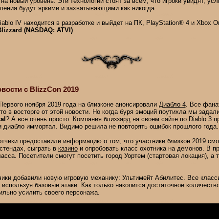
на новый уровень. Эти технологии стоят за всем, что игроки увидят, ус
ления будут яркими и захватывающими как никогда.
ablo IV находится в разработке и выйдет на ПК, PlayStation® 4 и Xbox O
Blizzard (NASDAQ: ATVI)
.
овости с BlizzCon 2019
Первого ноября 2019 года на близконе анонсировали
Диабло 4
. Все фана
то в восторге от этой новости. Но когда буря эмоций поутихла мы задал
al
? А все очень просто. Компания близзард на своем сайте по Diablo 3 
и диабло иммортал. Видимо решила не повторять ошибок прошлого года.
отчики предоставили информацию о том, что участники близкон 2019 смо
стендах, сыграть в
казино
и опробовать класс охотника на демонов. В п
ласса. Посетители смогут посетить город Уортем (стартовая локация), а 
тчики добавили новую игровую механику: Ультимейт Абилитес. Все класс
используя базовые атаки. Как только накопится достаточное количество
ильно усилить своего персонажа.