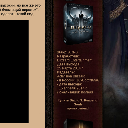
высокий, но все же это
й блестящий пирожок".
 сделать такой вид.
Жанр:
ARPG
Разработчик:
Blizzard Entertainment
Дата выхода:
25 марта 2014 г.
Издатель:
Activision Blizzard
- в России:
1С-СофтКлаб
- дата выхода:
15 апреля 2014 г.
Локализация:
полная
Купить Diablo 3: Reaper of
Souls
прямо сейчас!