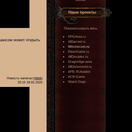
Наши проекты
Показать\скрыть весь
RPGArea.ru
 шансом может открыть
AllSacred.ru
Witcher.net.ru
RisenGame.ru
AllDisciples.ru
DragonAge-area
AllDishonored.ru
APB: RUloaded
ACR-Game
Новость написал
Hideki
Watch Dogs
20:15 18.02.2020