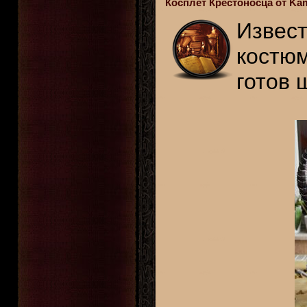
Косплет Крестоносца от Ka
Извест
костюм
готов 