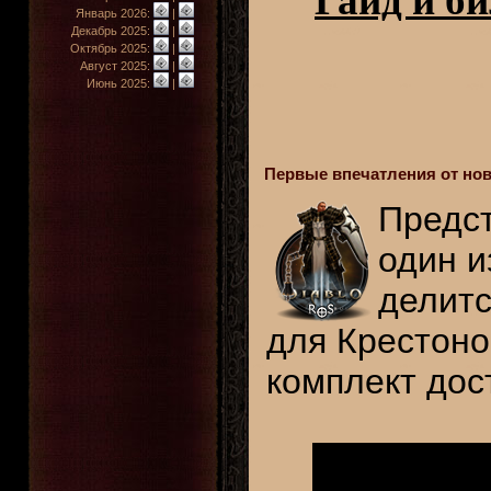
Гайд и б
Январь 2026:
|
Декабрь 2025:
|
Октябрь 2025:
|
Август 2025:
|
Июнь 2025:
|
Первые впечатления от нов
Предст
один и
делитс
для Крестон
комплект дос