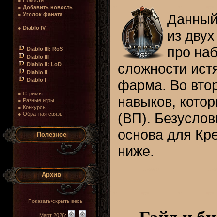
● Новости
●
Добавить новость
●
Уголок фаната
Данный
●
Diablo IV
из двух
про наб
Diablo III: RoS
Diablo III
сложности истя
Diablo II: LoD
Diablo II
Diablo I
фарма. Во втор
● Стримы
навыков, кото
● Разные игры
● Конкурсы
(ВП). Безуслов
● Обратная связь
основа для Кр
Полезное
ниже.
Архив
Показать\скрыть весь
Март 2026:
|