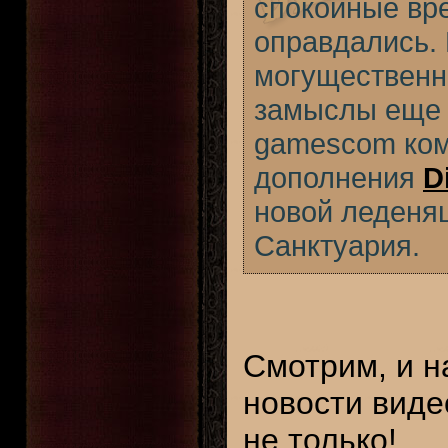
спокойные вре
оправдались. 
могущественн
замыслы еще 
gamescom ком
дополнения
D
новой леденящ
Санктуария.
Смотрим, и н
новости виде
не только!