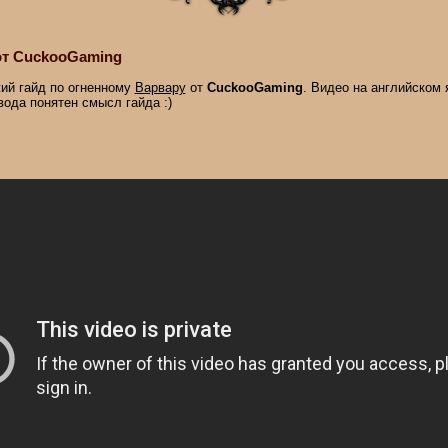
от CuckooGaming
ий гайд по огненному
Варвару
от
CuckooGaming
. Видео на английском я
вода понятен смысл гайда :)