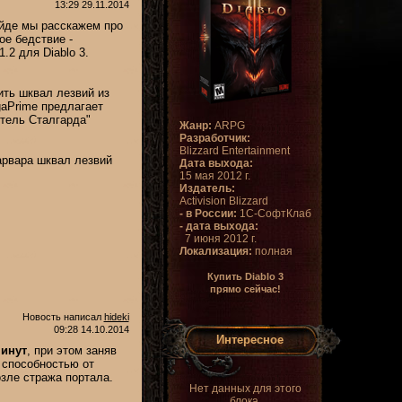
13:29 29.11.2014
айде мы расскажем про
ое бедствие -
.2 для Diablo 3.
ть шквал лезвий из
gaPrime предлагает
итель Сталгарда"
Жанр:
ARPG
Разработчик:
Blizzard Entertainment
арвара шквал лезвий
Дата выхода:
15 мая 2012 г.
Издатель:
Activision Blizzard
- в России:
1С-СофтКлаб
- дата выхода:
7 июня 2012 г.
Локализация:
полная
Купить Diablo 3
прямо сейчас!
Новость написал
hideki
09:28 14.10.2014
Интересное
минут
, при этом заняв
 способностью от
зле стража портала.
Нет данных для этого
блока.