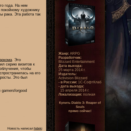
го года. На нем
я покойному художнику
мы рака. Эта работа так
Жанр:
ARPG
Разработчик:
аркома
. Это
Blizzard Entertainment
ил серию визитов к
Дата выхода:
облучения, чтобы
25 марта 2014 г.
спространилась на его
Издатель:
аросты. Это был
Activision Blizzard
- в России:
1С-СофтКлаб
- дата выхода:
 gamersforgood
15 апреля 2014 г.
Локализация:
полная
Купить Diablo 3: Reaper of
Souls
прямо сейчас!
Новость написал
hideki