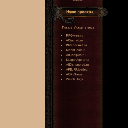
Наши проекты
Показать\скрыть весь
RPGArea.ru
AllSacred.ru
Witcher.net.ru
RisenGame.ru
AllDisciples.ru
DragonAge-area
AllDishonored.ru
APB: RUloaded
ACR-Game
Watch Dogs