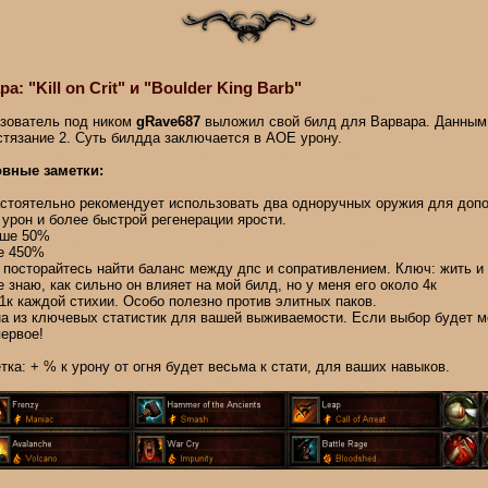
 "Kill on Crit" и "Boulder King Barb"
зователь под ником
gRave687
выложил свой билд для Варвара. Данным
стязание 2. Суть билдда заключается в АОЕ урону.
вные заметки:
астоятельно рекомендует использовать два одноручных оружия для допо
. урон и более быстрой регенерации ярости.
ьше 50%
ее 450%
 посторайтесь найти баланс между дпс и сопративлением. Ключ: жить и 
е знаю, как сильно он влияет на мой билд, но у меня его около 4к
 1к каждой стихии. Особо полезно против элитных паков.
на из ключевых статистик для вашей выживаемости. Если выбор будет м
первое!
ка: + % к урону от огня будет весьма к стати, для ваших навыков.