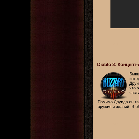
Diablo 3: Концепт
Бывш
инте
Друи
что 
част
Помимо Друида он та
оружия и зданий. В о