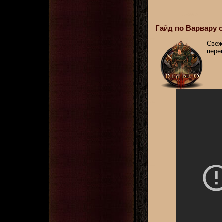
Гайд по Варвару 
Свеж
пере