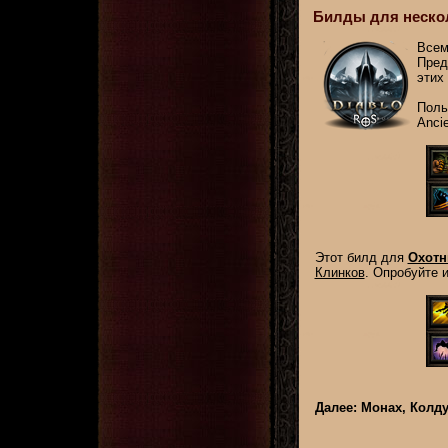
Билды для неско
Всем
Пред
этих
Поль
Anci
Этот билд для
Охотн
Клинков
. Опробуйте 
Далее: Монах, Колд