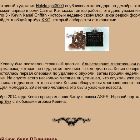
нтливый художник
Holyknight3000
опубликовал календарь на декабрь это
ражен варвар в роли Санты. Как сказал автор работы, это дань уважени
о 3 - Kevin Kanai Griffith - который недавно скончался из-за редкой фор
ойдет в общий артбук
KKG
, который собирается его фанатми.
 Кевину был поставлен страшный диагноз:
Альвеолярная мягкотканная с
рма рака, которая не поддается лечению. После диагноза Кевин соверш
остоялась первая операция по удалению опухоли, затем прошли недели 
ие. Но спустя всего несколько месяцев он услышал, что опухоль уже ра
написал в диагнозе, что на легких Кевина обнаружены многочисленные н
 Для молодого, 29 летнего человека это были ужасные новости.
бря 2014 года Кевин проиграл свою битву с раком ASPS. Игровой портал
артбук
с любимыми играми Кевина.
Prime: билд ВВ варвара