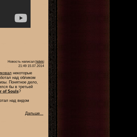
Новость написал
hideki
21:49 15.07.2014
иковал
некоторые
аботал над обликом
изы. Понятное дело,
ился бы в третьей
r of Souls
?
ботал над видом
Дальше...