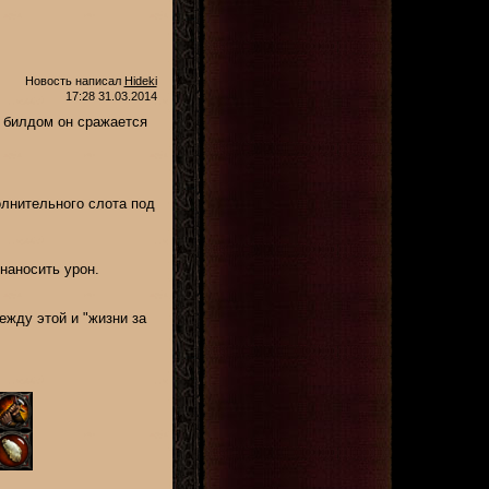
Новость написал
Hideki
17:28 31.03.2014
 билдом он сражается
лнительного слота под
наносить урон.
ежду этой и "жизни за