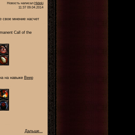
Новость написал
Hideki
11:37 09.04.2014
 свое мнение насчет
rmanent Call of the
на на навыке
Веер
Дальше...