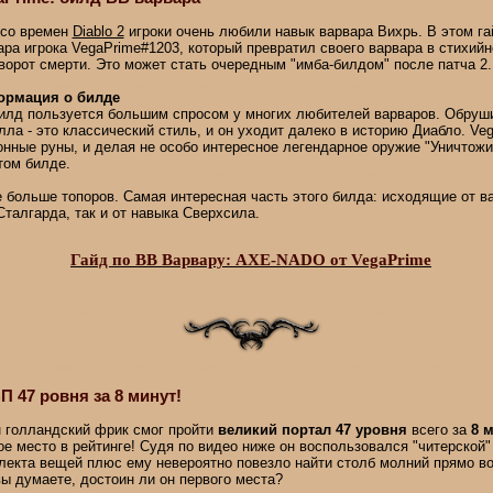
со времен
Diablo 2
игроки очень любили навык варвара Вихрь. В этом г
ара игрока VegaPrime#1203, который превратил своего варвара в стихийн
ворот смерти. Это может стать очередным "имба-билдом" после патча 2.1
рмация о билде
илд пользуется большим спросом у многих любителей варваров. Обруши
лла - это классический стиль, и он уходит далеко в историю Диабло. Ve
онные руны, и делая не особо интересное легендарное оружие "Уничтож
том билде.
 больше топоров. Самая интересная часть этого билда: исходящие от в
Сталгарда, так и от навыка Сверхсила.
Гайд по ВВ Варвару: AXE-NADO от VegaPrime
П 47 ровня за 8 минут!
 голландский фрик смог пройти
великий портал 47 уровня
всего за
8 
ое место в рейтинге! Судя по видео ниже он воспользовался "читерской"
лекта вещей плюс ему невероятно повезло найти столб молний прямо во
вы думаете, достоин ли он первого места?