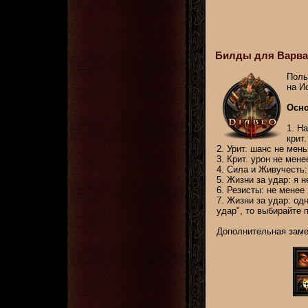
Билды для Варвара:
Поль
на И
Осно
1. Н
крит
2. Урит. шанс не мен
3. Крит. урон не мен
4. Сила и Живучесть:
5. Жизни за удар: я н
6. Резисты: не менее
7. Жизни за удар: од
удар", то выбирайте 
Дополнительная замет