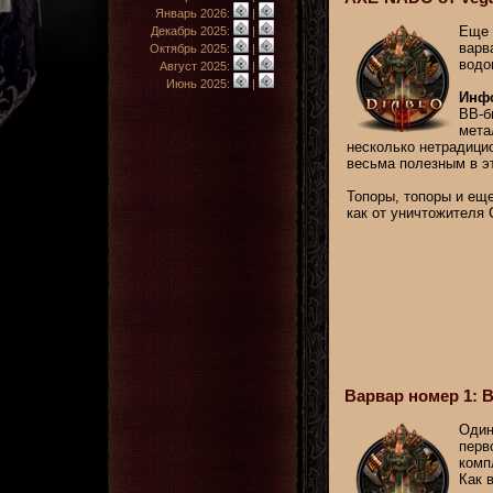
Январь 2026:
|
Еще 
Декабрь 2025:
|
варв
Октябрь 2025:
|
водо
Август 2025:
|
Июнь 2025:
|
Инфо
ВВ-б
мета
несколько нетрадици
весьма полезным в э
Топоры, топоры и еще
как от уничтожителя 
Варвар номер 1: В
Один
перв
комп
Как 