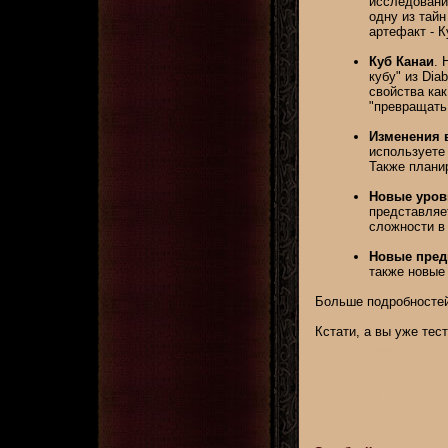
исследования
одну из тайн
артефакт - К
Куб Канаи
. 
кубу" из Dia
свойства как
"превращать 
Изменения 
используете
Также плани
Новые уров
представляе
сложности в 
Новые пре
также новые
Больше подробностей
Кстати, а вы уже тес