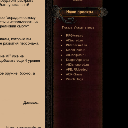
предстоит раскрыть
обыть уникальный
Наши проекты
бное "хорадрическому
еты и использовать их
 реликвии смогут
Показать\скрыть весь
RPGArea.ru
риалы, которые вы
AllSacred.ru
е развития персонажа.
Witcher.net.ru
RisenGame.ru
AllDisciples.ru
ие VI" уже не
DragonAge-area
добавить еще 4 уровня
AllDishonored.ru
APB: RUloaded
ое оружие, броню, а
ACR-Game
Watch Dogs
Дальше...
Новость написал
demer