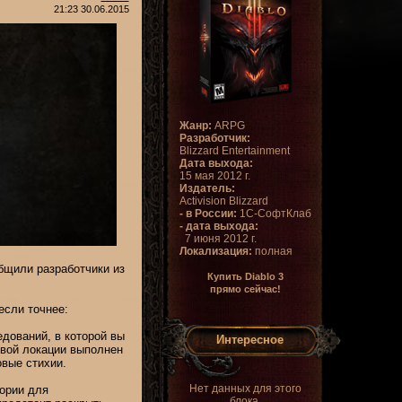
21:23 30.06.2015
Жанр:
ARPG
Разработчик:
Blizzard Entertainment
Дата выхода:
15 мая 2012 г.
Издатель:
Activision Blizzard
- в России:
1С-СофтКлаб
- дата выхода:
7 июня 2012 г.
Локализация:
полная
бщили разработчики из
Купить Diablo 3
прямо сейчас!
если точнее:
дований, в которой вы
Интересное
овой локации выполнен
овые стихии.
Нет данных для этого
тории для
блока.