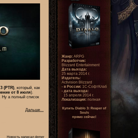
Жанр:
ARPG
Разработчик:
Blizzard Entertainment
Дата выхода:
25 марта 2014 г.
Издатель:
Activision Blizzard
- в России:
1С-СофтКлаб
3 (PTR)
, который, как
- дата выхода:
ение от 8 июля
).
15 апреля 2014 г.
. Ну а полный список
Локализация:
полная
Купить Diablo 3: Reaper of
Дальше...
Souls
прямо сейчас!
Новость написал
demer