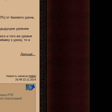
0%) от базового урона,
редыдущем уровнем
ого и того же уровня
бавку к урону, то в
Дальше...
Новость написал
hideki
20:48 22.11.2014
 лишь PTR
всех персонажей