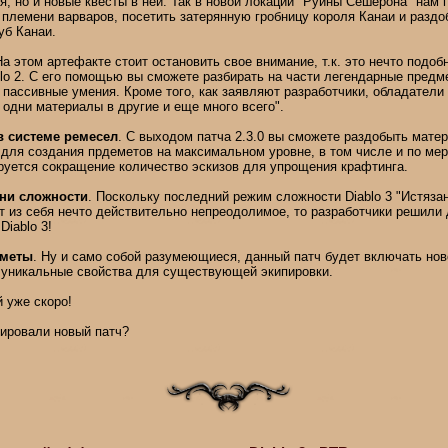
, но и новые квесты в ней. Так в новой локации "Руины Сешерона" нам 
 племени варваров, посетить затерянную гробницу короля Канаи и разд
уб Канаи.
На этом артефакте стоит остановить свое внимание, т.к. это нечто подо
blo 2. С его помощью вы сможете разбирать на части легендарные предм
 пассивные умения. Кроме того, как заявляют разработчики, обладатели
одни материалы в другие и еще много всего".
в системе ремесел
. С выходом патча 2.3.0 вы сможете раздобыть мате
 для создания прдеметов на максимальном уровне, в том числе и по мер
руется сокращение количество эскизов для упрощения крафтинга.
ни сложности
. Поскольку последний режим сложности Diablo 3 "Истязан
т из себя нечто действительно непреодолимое, то разработчики решили 
Diablo 3!
дметы
. Ну и само собой разумеющиеся, данный патч будет включать нов
 уникальные свойства для существующей экипировки.
 уже скоро!
тировали новый патч?