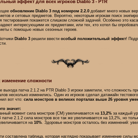
ьный эффект для всех игроков Diablo 3 - PTR
дущее
обновление Diablo 3 под номером 2.2.0
добавит много новых ве
метов и сетовых предметов. Вероятно, некоторым игрокам поиск экипиро
я тестирования покажется слишком сложной задачей. Особенно это каса
ладеют интересующими их предметами, или тех, кто хотел бы опробоват
меты с помощью новых сезонных героев.
ботчики
Diablo 3
решили ввести
особый положительный эффект
! Подр
сти.
 изменение сложности
е выхода патча 2.1.2 на PTR Diablo 3 игроки заметили, что сложность п
алов несколько изменились. Один из игроков сделал датамайн тестового
нил вот что:
сила монстров в великих порталах выше 26 уровня ум
это значит:
анный момент сила монстров (СМ) увеличивается на
13,2%
за каждый ур
В патче 2.1.2 сила монстров все так же увеличивается на 13,2%, но толь
 увеличивается на
10%
. Здоровье монстров осталось без изменений: ув
и составлена таблица, которая наглядно показывает изменение силы мон