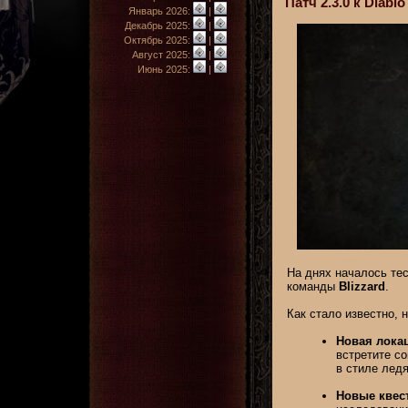
Патч 2.3.0 к Diab
Январь 2026:
|
Декабрь 2025:
|
Октябрь 2025:
|
Август 2025:
|
Июнь 2025:
|
На днях началось те
команды
Blizzard
.
Как стало известно, 
Новая лока
встретите с
в стиле ледя
Новые квес