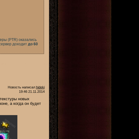
веры (PTR) оказались
сервер доходит
до 60
Новость написал
hideki
19:46 21.11.2014
 текстуры новых
оне, а когда он будет