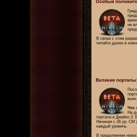
Особый положител
Гря
пред
врем
не в
пред
В связи с этим разра
читайте далее в ново
Великие порталы:
Посл
порт
выяс
Что 
На д
портала в Диабло 3. 
Начиная с 26 ур. СМ
каждый уровень.
В продолжении новост