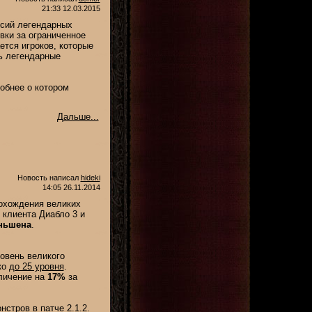
21:33 12.03.2015
рсий легендарных
вки за ограниченное
ется игроков, которые
ь легендарные
обнее о котором
Дальше...
Новость написал
hideki
14:05 26.11.2014
рохождения великих
 клиента Диабло 3 и
еньшена
.
овень великого
ко
до 25 уровня
.
еличение на
17%
за
стров в патче 2.1.2.