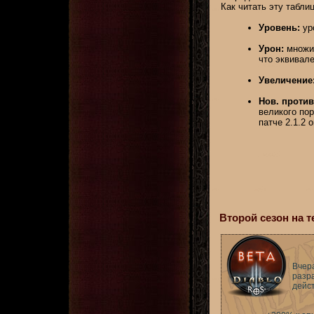
Как читать эту таблиц
Уровень:
уро
Урон:
множит
что эквивал
Увеличение
Нов. против 
великого пор
патче 2.1.2 
Второй сезон на т
Вчера
разра
дейс