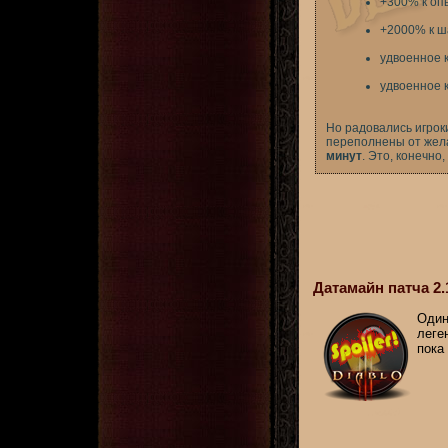
+300% к оп
+2000% к ш
удвоенное к
удвоенное к
Но радовались игроки
переполнены от жел
минут
. Это, конечно
Датамайн патча 2.
Один
леге
пока 