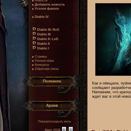
● Новости
●
Добавить новость
●
Уголок фаната
●
Diablo IV
Diablo III: RoS
Diablo III
Diablo II: LoD
Diablo II
Diablo I
● Стримы
● Разные игры
● Конкурсы
● Обратная связь
Полезное
Как и обещали, публ
сообщают разработчи
Напомним, что кратк
ждет вас в этой ново
Архив
Показать\скрыть весь
Март 2026:
|