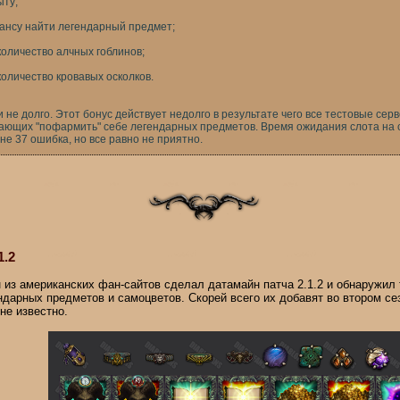
ыту;
ансу найти легендарный предмет;
оличество алчных гоблинов;
оличество кровавых осколков.
 не долго. Этот бонус действует недолго в результате чего все тестовые сер
ающих "пофармить" себе легендарных предметов. Время ожидания слота на 
, не 37 ошибка, но все равно не приятно.
1.2
 из американских фан-сайтов сделал датамайн патча 2.1.2 и обнаружил
ндарных предметов и самоцветов. Скорей всего их добавят во втором сез
не известно.