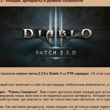
lo 3 - локация, артефакты и уровень сложности!
стирование
нового патча 2.3.0 к Diablo 3
на
PTR серверах
. Об этом соо
новый патч включает в себя по-настоящему любопытные возможности, а 
ция - "Руины Сешерона"
.
Вам станет доступна новая локация для иссле
овершенно новых монстров и не виданные доселе артефакты. Антураж н
ной пустоши, где опасность таят не только местные обитатели, но и сур
ты
. Как несложно догадаться, новая локация это не только новые терри