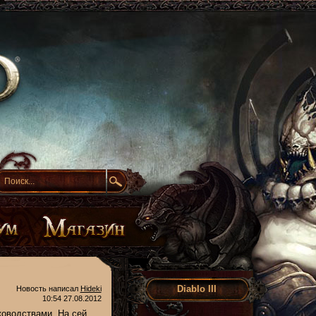
Diablo III
Новость написал
Hideki
10:54 27.08.2012
ководствами. На сей