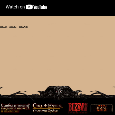
,
,
оветы
пекло
колдун