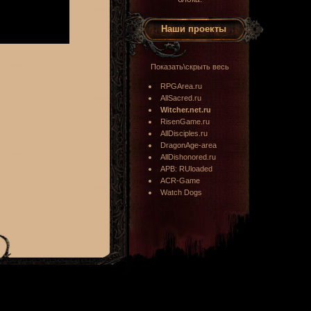
Наши проекты
Показать\скрыть весь
RPGArea.ru
AllSacred.ru
Witcher.net.ru
RisenGame.ru
AllDisciples.ru
DragonAge-area
AllDishonored.ru
APB: RUloaded
ACR-Game
Watch Dogs