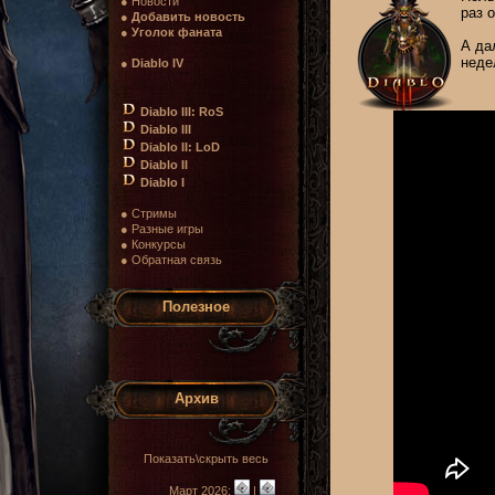
● Новости
раз 
●
Добавить новость
●
Уголок фаната
А да
неде
●
Diablo IV
Diablo III: RoS
Diablo III
Diablo II: LoD
Diablo II
Diablo I
● Стримы
● Разные игры
● Конкурсы
● Обратная связь
Полезное
Архив
Показать\скрыть весь
Март 2026:
|