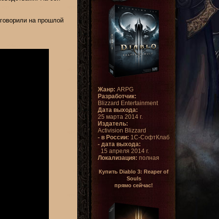
 говорили на прошлой
Жанр:
ARPG
Разработчик:
Blizzard Entertainment
Дата выхода:
25 марта 2014 г.
Издатель:
Activision Blizzard
- в России:
1С-СофтКлаб
- дата выхода:
15 апреля 2014 г.
Локализация:
полная
Купить Diablo 3: Reaper of
Souls
прямо сейчас!