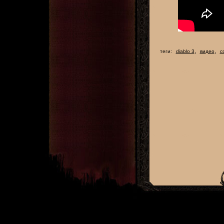
,
,
теги:
diablo 3
видео
с