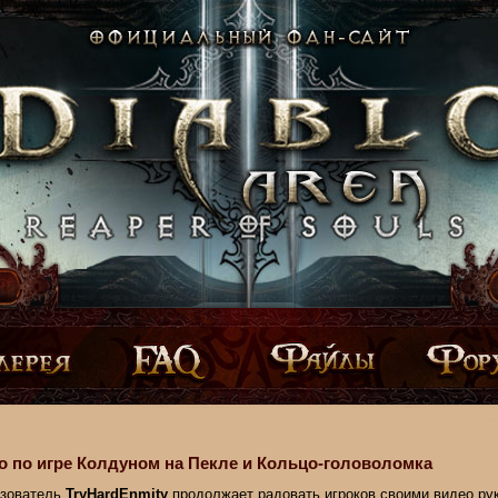
 по игре Колдуном на Пекле и Кольцо-головоломка
зователь
TryHardEnmity
продолжает радовать игроков своими видео ру