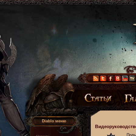
Diablo меню
Видеоруководство
Поль