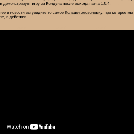
он демонстрирует игру за Колдуна после выхода патча 1.0.4.
лее в новости вы увидите то самое
Кольцо-головоломку
, про которое мы
ле, в действии.