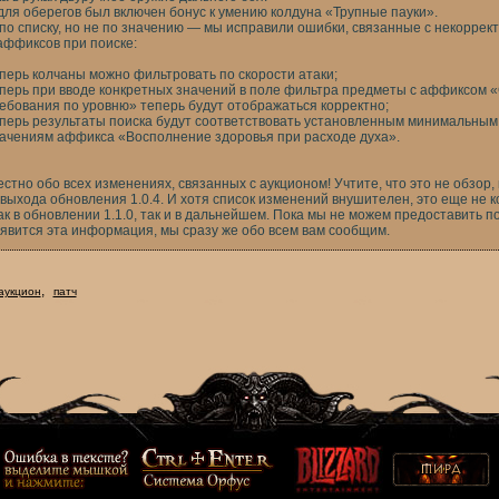
для оберегов был включен бонус к умению колдуна «Трупные пауки».
по списку, но не по значению — мы исправили ошибки, связанные с некорре
аффиксов при поиске:
перь колчаны можно фильтровать по скорости атаки;
перь при вводе конкретных значений в поле фильтра предметы с аффиксом
ебования по уровню» теперь будут отображаться корректно;
перь результаты поиска будут соответствовать установленным минимальны
ачениям аффикса «Восполнение здоровья при расходе духа».
естно обо всех изменениях, связанных с аукционом! Учтите, что это не обзор,
 выхода обновления 1.0.4. И хотя список изменений внушителен, это еще не 
к в обновлении 1.1.0, так и в дальнейшем. Пока мы не можем предоставить п
появится эта информация, мы сразу же обо всем вам сообщим.
,
аукцион
патч