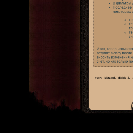
В фильтры 
Последнее 
некоторых 
те
те
тр
те
зн
Итак, теперь вам изв
вступят в силу после
вносить изменения ка
счет, но как только 
,
,
теги:
blizzard
diablo 3