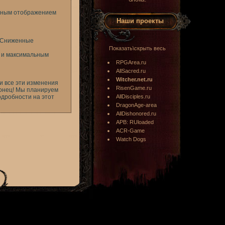
ктным отображением
Наши проекты
 «Сниженные
Показать\скрыть весь
м и максимальным
RPGArea.ru
AllSacred.ru
Witcher.net.ru
 и все эти изменения
RisenGame.ru
конец! Мы планируем
одробности на этот
AllDisciples.ru
DragonAge-area
AllDishonored.ru
APB: RUloaded
ACR-Game
Watch Dogs