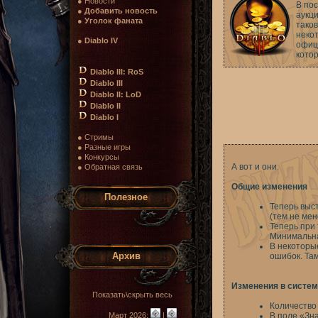
● Новости
В по
●
Добавить новость
аукци
●
Уголок фаната
таков
некот
●
Diablo IV
офиц
котор
Diablo III: RoS
Diablo III
Diablo II: LoD
Diablo II
Diablo I
● Стримы
● Разные игры
● Конкурсы
А вот и они.
● Обратная связь
Общие изменения
Полезное
Теперь выс
(тем не мен
Теперь при 
Минимальна
В некоторы
Архив
ошибок. Там
Изменения в систем
Показать\скрыть весь
Количество 
Март 2026:
|
В поле «Зн