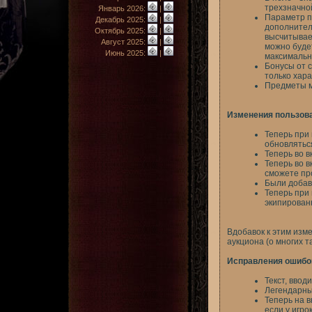
трехзначной
Январь 2026:
|
Параметр п
Декабрь 2025:
|
дополнител
Октябрь 2025:
|
высчитывает
Август 2025:
|
можно будет
Июнь 2025:
|
максимальн
Бонусы от с
только хара
Предметы м
Изменения пользов
Теперь при 
обновлятьс
Теперь во 
Теперь во 
сможете про
Были добав
Теперь при
экипирован
Вдобавок к этим изм
аукциона (о многих 
Исправления ошибо
Текст, ввод
Легендарны
Теперь на 
если у игро