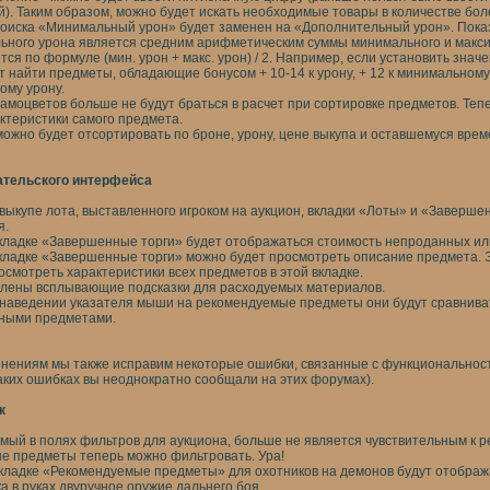
). Таким образом, можно будет искать необходимые товары в количестве бол
оиска «Минимальный урон» будет заменен на «Дополнительный урон». Пока
ьного урона является средним арифметическим суммы минимального и макси
ся по формуле (мин. урон + макс. урон) / 2. Например, если установить значе
 найти предметы, обладающие бонусом + 10-14 к урону, + 12 к минимальному 
ому урону.
амоцветов больше не будут браться в расчет при сортировке предметов. Теп
ктеристики самого предмета.
ожно будет отсортировать по броне, урону, цене выкупа и оставшемуся врем
ательского интерфейса
выкупе лота, выставленного игроком на аукцион, вкладки «Лоты» и «Заверше
я.
вкладке «Завершенные торги» будет отображаться стоимость непроданных ил
вкладке «Завершенные торги» можно будет просмотреть описание предмета. Э
смотреть характеристики всех предметов в этой вкладке.
лены всплывающие подсказки для расходуемых материалов.
 наведении указателя мыши на рекомендуемые предметы они будут сравнива
ными предметами.
енениям мы также исправим некоторые ошибки, связанные с функционально
таких ошибках вы неоднократно сообщали на этих форумах).
к
имый в полях фильтров для аукциона, больше не является чувствительным к ре
е предметы теперь можно фильтровать. Ура!
вкладке «Рекомендуемые предметы» для охотников на демонов будут отображ
ка в руках двуручное оружие дальнего боя.