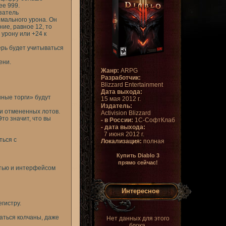
ее 999.
затель
мального урона. Он
ние, равное 12, то
урону или +24 к
ерь будет учитываться
ени.
Жанр:
ARPG
Разработчик:
Blizzard Entertainment
Дата выхода:
нные торги» будут
15 мая 2012 г.
Издатель:
и отмененных лотов.
Activision Blizzard
то значит, что вы
- в России:
1С-СофтКлаб
- дата выхода:
7 июня 2012 г.
ться с
Локализация:
полная
Купить Diablo 3
прямо сейчас!
стью и интерфейсом
Интересное
гистру.
аться колчаны, даже
Нет данных для этого
блока.