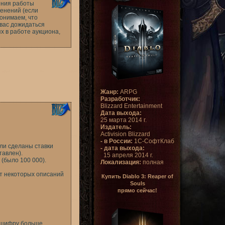
ения работы
менений (если
онимаем, что
 вас дожидаться
 в работе аукциона,
Жанр:
ARPG
Разработчик:
Blizzard Entertainment
Дата выхода:
25 марта 2014 г.
Издатель:
Activision Blizzard
- в России:
1С-СофтКлаб
ли сделаны ставки
- дата выхода:
тавлен).
15 апреля 2014 г.
 (было 100 000).
Локализация:
полная
т некоторых описаний
Купить Diablo 3: Reaper of
Souls
прямо сейчас!
и цифру больше