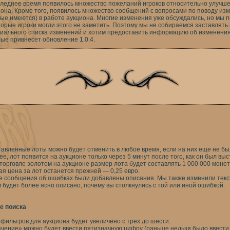
следнее время появилось множество пожеланий игроков относительно улучш
она. Кроме того, появилось множество сообщений с вопросами по поводу из
ые имеются) в работе аукциона. Многие изменения уже обсуждались, но мы п
орые игроки могли этого не заметить. Поэтому мы не собираемся заставлять
иального списка изменений и хотим предоставить информацию об изменениях
ые привнесет обновление 1.0.4.
тавленные лоты можно будет отменить в любое время, если на них еще не бы
ее, лот появится на аукционе только через 5 минут после того, как он был выс
торговле золотом на аукционе размер лота будет составлять 1 000 000 монет
я цена за лот останется прежней — 0,25 евро.
е сообщения об ошибках были добавлены описания. Мы также изменили текс
 будет более ясно описано, почему вы столкнулись с той или иной ошибкой.
е поиска
фильтров для аукциона будет увеличено с трех до шести.
ачение» можно будет ввести пятизначную цифру (раньше нельзя было ввест