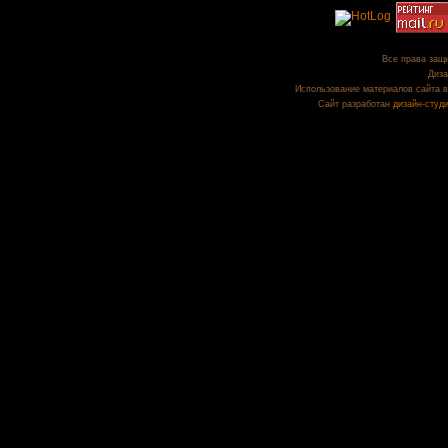
Все права защи
Диза
Использование материалов сайта в
Сайт разработан
дизайн-студ