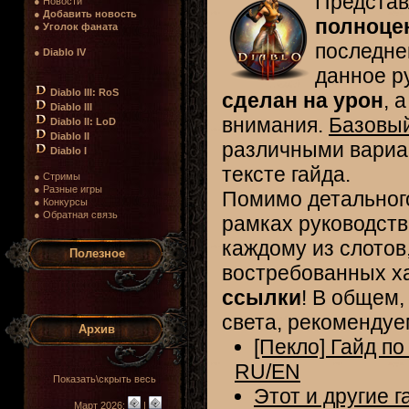
Представ
● Новости
●
Добавить новость
полноцен
●
Уголок фаната
последне
●
Diablo IV
данное р
Diablo III: RoS
сделан на урон
, 
Diablo III
внимания.
Базовый
Diablo II: LoD
Diablo II
различными вариац
Diablo I
тексте гайда.
● Стримы
● Разные игры
Помимо детальног
● Конкурсы
● Обратная связь
рамках руководст
каждому из слотов
Полезное
востребованных ха
ссылки
! В общем
света, рекомендуе
Архив
[Пекло] Гайд по
RU/EN
Показать\скрыть весь
Этот и другие г
Март 2026:
|