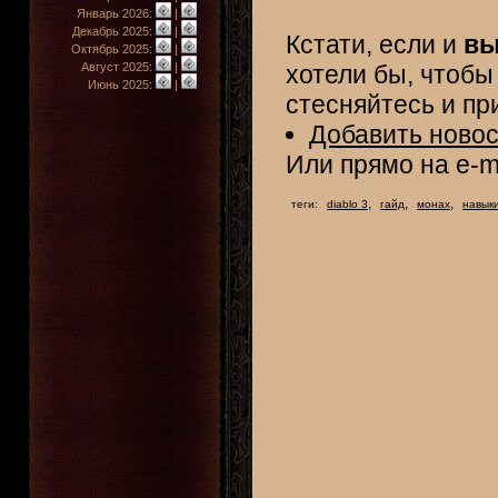
Январь 2026:
|
Декабрь 2025:
|
Кстати, если и
вы
Октябрь 2025:
|
Август 2025:
|
хотели бы, чтоб
Июнь 2025:
|
стесняйтесь и пр
Добавить новос
Или прямо на e-m
,
,
,
теги:
diablo 3
гайд
монах
навык