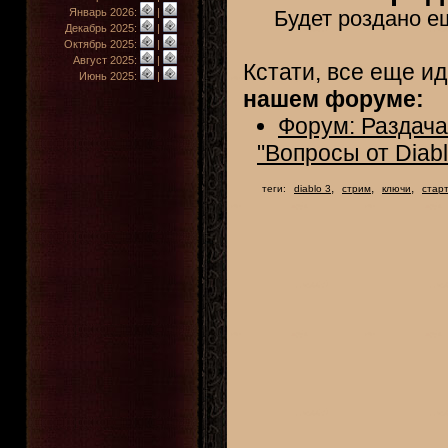
Январь 2026:
|
Будет роздано 
Декабрь 2025:
|
Октябрь 2025:
|
Август 2025:
|
Кстати, все еще и
Июнь 2025:
|
нашем форуме:
Форум: Раздача
"Вопросы от Diabl
,
,
,
теги:
diablo 3
стрим
ключи
стар