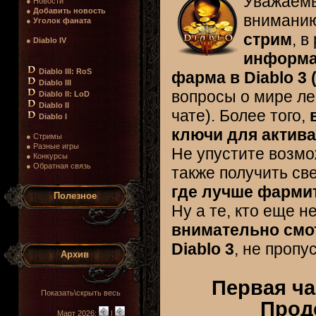
Уважаемы
● Новости
●
Добавить новость
вниманию
●
Уголок фаната
стрим
, в
●
Diablo IV
информа
Diablo III: RoS
фарма в Diablo 3 
Diablo III
вопросы о мире ле
Diablo II: LoD
Diablo II
чате). Более того,
Diablo I
ключи для актива
● Стримы
● Разные игры
Не упустите возмо
● Конкурсы
● Обратная связь
также получить с
где лучше фармит
Полезное
Ну а те, кто еще н
внимательно смо
Diablo 3
, не пропу
Архив
Первая ча
Показать\скрыть весь
Прод
Март 2026:
|