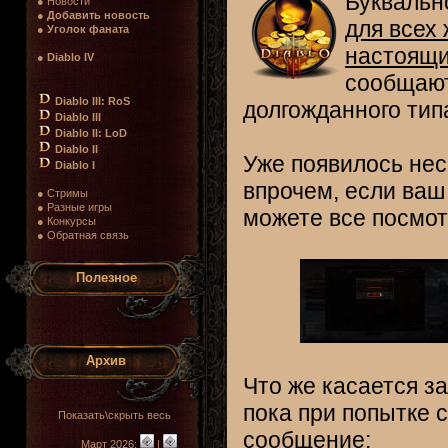
Буквальн
● Новости
●
Добавить новость
для всех
●
Уголок фаната
настоящи
●
Diablo IV
сообщают
Diablo III: RoS
долгожданного тип
Diablo III
Diablo II: LoD
Diablo II
Уже появилось нес
Diablo I
впрочем, если ва
● Стримы
● Разные игры
можете все посмотр
● Конкурсы
● Обратная связь
Полезное
Архив
Что же касается з
пока при попытке 
Показать\скрыть весь
сообщение:
Март 2026:
|