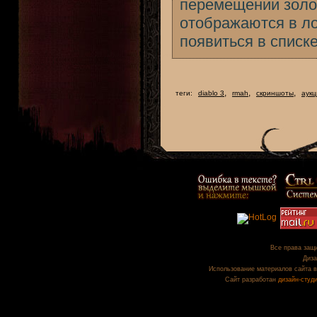
перемещении золот
отображаются в ло
появиться в списке
,
,
,
теги:
diablo 3
rmah
скриншоты
аук
Все права защи
Диза
Использование материалов сайта в
Сайт разработан
дизайн-студ