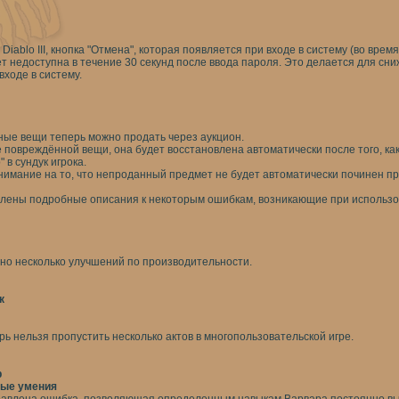
 Diablo III, кнопка "Отмена", которая появляется при входе в систему (во врем
т недоступна в течение 30 секунд после ввода пароля. Это делается для сни
входе в систему.
ые вещи теперь можно продать через аукцион.
 повреждённой вещи, она будет восстановлена автоматически после того, как
 в сундук игрока.
имание на то, что непроданный предмет не будет автоматически починен при
лены подробные описания к некоторым ошибкам, возникающие при использо
но несколько улучшений по производительности.
к
рь нельзя пропустить несколько актов в многопользовательской игре.
р
ые умения