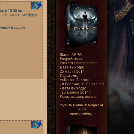
ло в 16:00 по
то обслуживание будет
тупным в вашем
Жанр:
ARPG
Разработчик:
Blizzard Entertainment
Дата выхода:
25 марта 2014 г.
Издатель:
Activision Blizzard
- в России:
1С-СофтКлаб
- дата выхода:
15 апреля 2014 г.
Локализация:
полная
Купить Diablo 3: Reaper of
Souls
прямо сейчас!