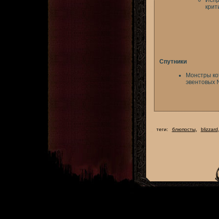
Испр
крит
Спутники
Монстры ко
эвентовых 
,
теги:
блюпосты
blizzard