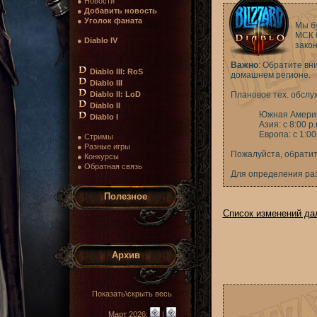
● Новости
●
Добавить новость
●
Уголок фаната
Мы б
МСК 6
●
Diablo IV
закон
Важно
: Обратите вн
Diablo III: RoS
домашнем регионе.
Diablo III
Diablo II: LoD
Плановое тех. обслу
Diablo II
Южная Америка
Diablo I
Азия: с 8:00 p
Европа: с 1:0
● Стримы
● Разные игры
Пожалуйста, обратит
● Конкурсы
● Обратная связь
Для определения раз
Полезное
Список изменений да
Архив
Показать\скрыть весь
Март 2026:
|