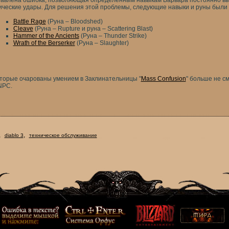
авлена ​​ошибка, позволяющая определенным навыкам Варвара постоянно выз
ические удары. Для решения этой проблемы, следующие навыки и руны были
Battle Rage
(Руна – Bloodshed)
Cleave
(Руна – Rupture и руна – Scattering Blast)
Hammer of the Ancients
(Руна – Thunder Strike)
Wrath of the Berserker
(Руна – Slaughter)
торые очарованы умением в Заклинательницы "
Mass Confusion
" больше не с
NPC.
,
,
diablo 3
техническое обслуживание