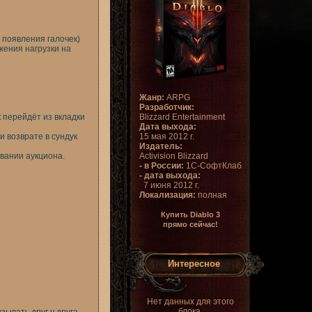
я появления галочек)
жения нагрузки на
Жанр:
ARPG
Разработчик:
 перейдёт из вкладки
Blizzard Entertainment
Дата выхода:
 возврате в сундук
15 мая 2012 г.
Издатель:
вании аукциона.
Activision Blizzard
- в России:
1С-СофтКлаб
- дата выхода:
7 июня 2012 г.
Локализация:
полная
Купить Diablo 3
прямо сейчас!
Интересное
Нет данных для этого
блока.