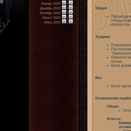
Январь 2026:
|
Общие
Декабрь 2025:
|
Октябрь 2025:
|
При входе в
Август 2025:
|
теперь буде
Июнь 2025:
|
сервер при 
Аукцион
Поврежденн
При покупке
"Завершено"
Обратите вн
игрока.
Были добав
Mac
Было сдела
Исправления ошибо
Общие
Тепе
Классы
Варва
Активн