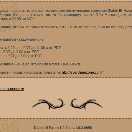
удем проводить плановое техническое обслуживание серверов
Diablo III
. Нача
 июня. Это делается для того, чтобы развернуть патч 1.0.2b. Мы ожидаем, ч
чено в 22:00 по МСК.
имание, что вы не сможете скачать патч 1.0.2b до тех пор, пока не станет дос
живание в каждом регионе:
: с 5:00 a.m. PDT до 11:00 a.m. PDT
.m PDT до 2:00 a.m. PDT
0 p.m PDT до 7:00 p.m PDT
е внимание на то, что время может измениться.
ности часовых поясов используйте:
http://everytimezone.com/
лее в новости
...
Diablo III Patch 1.0.2b - v.1.0.2.9950