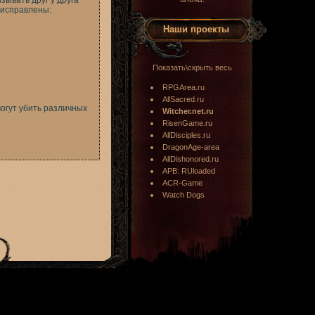
ывать друг у друга
 исправлены:
Наши проекты
Показать\скрыть весь
RPGArea.ru
AllSacred.ru
могут убить различных
Witcher.net.ru
RisenGame.ru
AllDisciples.ru
DragonAge-area
AllDishonored.ru
APB: RUloaded
ACR-Game
Watch Dogs