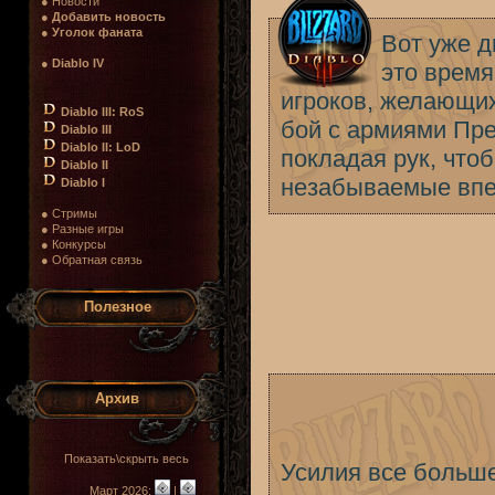
● Новости
●
Добавить новость
●
Уголок фаната
Вот уже д
●
Diablo IV
это врем
игроков, желающих
Diablo III: RoS
бой с армиями Пре
Diablo III
Diablo II: LoD
покладая рук, что
Diablo II
незабываемые впе
Diablo I
● Стримы
● Разные игры
● Конкурсы
● Обратная связь
Полезное
Архив
Показать\скрыть весь
Усилия все больше
Март 2026:
|