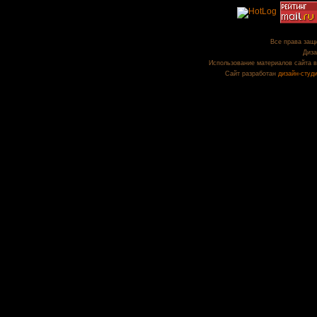
Все права защи
Диза
Использование материалов сайта в
Сайт разработан
дизайн-студ