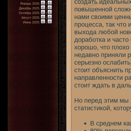
создать идеальных 
Январь 2026:
|
повышенной сложно
Декабрь 2025:
|
Октябрь 2025:
|
нами своими ценны
Август 2025:
|
Июнь 2025:
|
процесса, так что
выхода любой ново
доработка и часто
хорошо, что плохо 
недавно приняли р
серьезно ослабить
стоит объяснить п
направленности ра
стоит ждать в дал
Но перед этим мы 
статистикой, котор
В среднем ка
80% персонаж