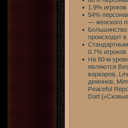
1.9% игроков
54% персонаж
— женского п
Большинство 
происходит в
Стандартным 
0.7% игроков
На 60-м уров
являются Bes
варваров, Lin
демонов, Mirr
Peaceful Rep
Dart («Сковы