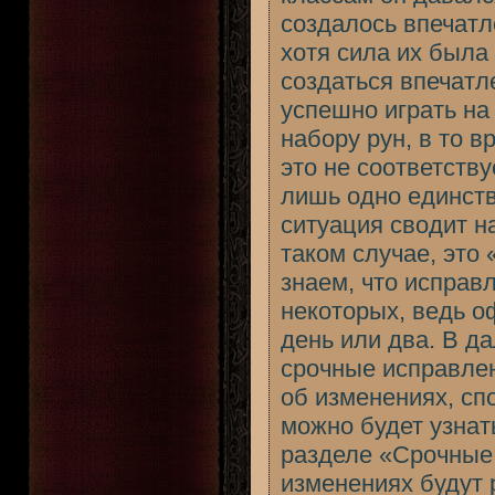
создалось впечатл
хотя сила их была
создаться впечатл
успешно играть на
набору рун, в то 
это не соответств
лишь одно единств
ситуация сводит н
таком случае, это
знаем, что испра
некоторых, ведь о
день или два. В д
срочные исправлен
об изменениях, сп
можно будет узнат
разделе «Срочные 
изменениях будут 