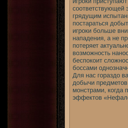
игроки приступают
соответствующей э
грядущим испытан
постараться добыт
игроки больше вн
нападения, а не п
потеряет актуальн
возможность нанос
беспокоит сложнос
боссами однознач
Для нас гораздо 
добычи предметов
монстрами, когда 
эффектов «Нефале