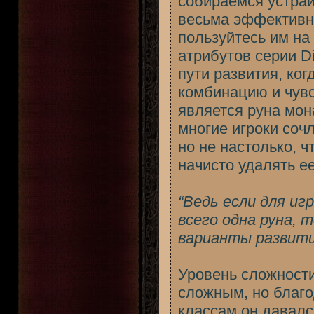
собираемся устраи
весьма эффективно
пользуйтесь им на
атрибутов серии D
пути развития, ко
комбинацию и чув
является руна мон
многие игроки соч
но не настолько, 
начисто удалять ее
“Ведь если для иг
всего одна руна, 
варианты развития
Уровень сложности
сложным, но благ
классам он давалс