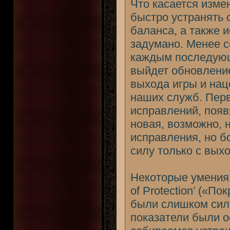
Что касается изме
быстро устранять 
баланса, а также и
задумано. Менее с
каждым последующ
выйдет обновление
выхода игры и нац
наших служб. Пер
исправлений, появя
новая, возможно, 
исправления, но б
силу только с вых
Некоторые умения, 
of Protection’ («П
были слишком сил
показатели были о