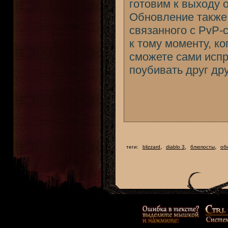
готовим к выходу 
Обновление также 
связанного с PvP-
к тому моменту, ко
сможете сами испр
поубивать друг дру
,
,
,
теги:
blizzard
diablo 3
блюпосты
об