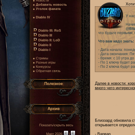
● Новости
Хоти
●
Добавить новость
●
Уголок фаната
У нас
●
Diablo IV
Начин
@Bli
Diablo III: RoS
что будьте первыми, 
Diablo III
Diablo II: LoD
Что вам надо знать:
Diablo II
- Дата начала: понед
Diablo I
- Дата окончания: Пя
- Время: с 10 утра д
● Стримы
- По 1 ключу будет р
● Разные игры
- По 2 ключа будут 
● Конкурсы
● Обратная связь
Далее в новости: кор
Полезное
много чего интересно
Архив
Близзард обновила ст
открывается определ
Показать\скрыть весь
-
Варвар
Март 2026:
|