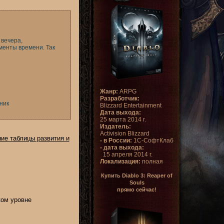
 вечера,
оменты времени. Так
Жанр:
ARPG
Разработчик:
ник
Blizzard Entertainment
Дата выхода:
25 марта 2014 г.
Издатель:
Activision Blizzard
ние таблицы развития и
- в России:
1С-СофтКлаб
- дата выхода:
15 апреля 2014 г.
Локализация:
полная
Купить Diablo 3: Reaper of
Souls
прямо сейчас!
ком уровне