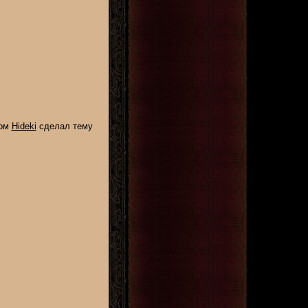
ком
Hideki
сделал тему