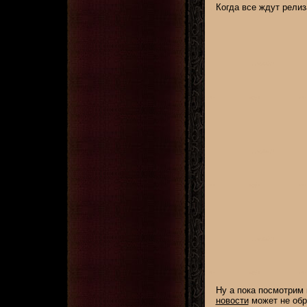
Когда все ждут релиз
Ну а пока посмотрим 
новости
может не обр