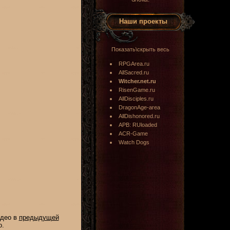
Наши проекты
Показать\скрыть весь
RPGArea.ru
AllSacred.ru
Witcher.net.ru
RisenGame.ru
AllDisciples.ru
DragonAge-area
AllDishonored.ru
APB: RUloaded
ACR-Game
Watch Dogs
идео в
предыдущей
о.