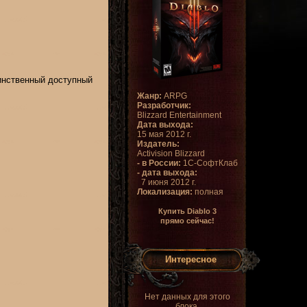
динственный доступный
Жанр:
ARPG
Разработчик:
Blizzard Entertainment
Дата выхода:
15 мая 2012 г.
Издатель:
Activision Blizzard
- в России:
1С-СофтКлаб
- дата выхода:
7 июня 2012 г.
Локализация:
полная
Купить Diablo 3
прямо сейчас!
Интересное
Нет данных для этого
блока.