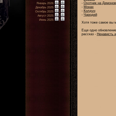
-
Охотник на Демонов
Январь 2026:
|
-
Монах
Декабрь 2025:
|
-
Колдун
Октябрь 2025:
|
-
Чародей
Август 2025:
|
Июнь 2025:
|
Хотя тоже самое вы 
Еще одно обновление
рассказ -
Ненависть и