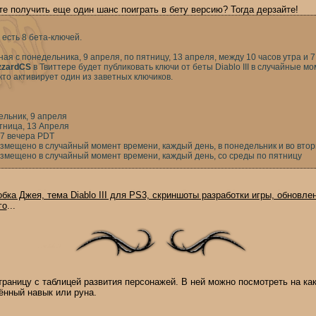
те получить еще один шанс поиграть в бету версию? Тогда дерзайте!
 есть 8 бета-ключей.
ая с понедельника, 9 апреля, по пятницу, 13 апреля, между 10 часов утра и 7
zzardCS
в Твиттере будет публиковать ключи от беты Diablo III в случайные м
кто активирует один из заветных ключиков.
ельник, 9 апреля
тница, 13 Апреля
о 7 вечера PDT
азмещено в случайный момент времени, каждый день, в понедельник и во втор
размещено в случайный момент времени, каждый день, со среды по пятницу
обка Джея, тема Diablo III для PS3, скриншоты разработки игры, обновле
го
...
раницу с таблицей развития персонажей. В ней можно посмотреть на ка
ённый навык или руна.