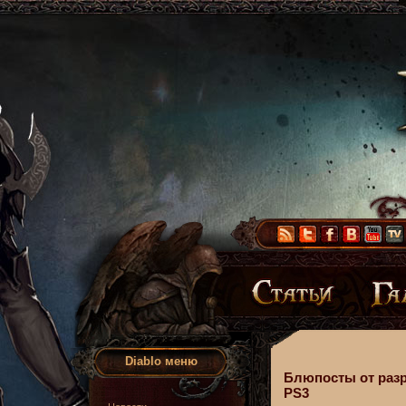
Diablo меню
Блюпосты от разр
PS3