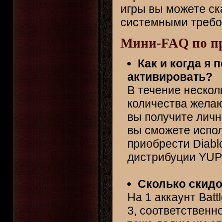
игры вы можете ск
системными требо
Мини-FAQ по пре
Как и когда я 
активировать?
В течение несколь
количества жела
вы получите лич
вы сможете испо
приобрести Diabl
дистрибуции YUPL
Сколько скидо
На 1 аккаунт Batt
3, соответственно