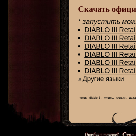
Скачать офици
* запустить мож
DIABLO III Retai
DIABLO III Reta
DIABLO III Reta
DIABLO III Retai
DIABLO III Retai
DIABLO III Reta
Другие языки
,
,
,
теги:
diablo 3
купить
скидки
дата