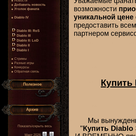
Уважаемые фана
● Новости
●
Добавить новость
возможности
прио
●
Уголок фаната
уникальной цене 
●
Diablo IV
предоставить всем
Diablo III: RoS
партнером сервис
Diablo III
Diablo II: LoD
Diablo II
Diablo I
● Стримы
● Разные игры
● Конкурсы
● Обратная связь
Купить 
Полезное
Архив
Мы вынуждены
Показать\скрыть весь
"
Купить Diablo
Март 2026:
|