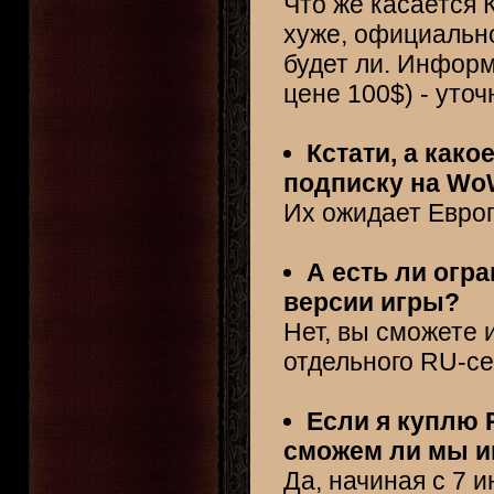
Что же касается К
хуже, официально
будет ли. Информ
цене 100$) - уточ
Кстати, а како
подписку на WoW
Их ожидает Европ
А есть ли огр
версии игры?
Нет, вы сможете и
отдельного RU-се
Если я куплю 
сможем ли мы и
Да, начиная с 7 и