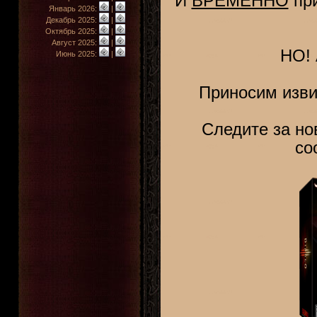
И
ВРЕМЕННО
при
Январь 2026:
|
Декабрь 2025:
|
Октябрь 2025:
|
Август 2025:
|
НО! 
Июнь 2025:
|
Приносим изви
Следите за н
со