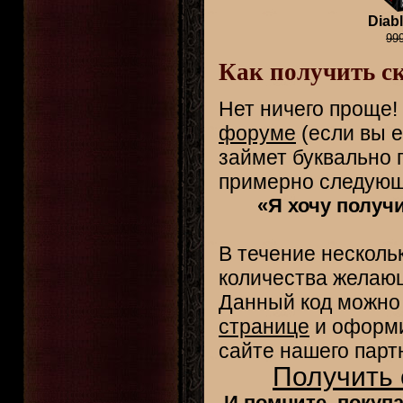
Diabl
99
Как получить ск
Нет ничего проще!
форуме
(если вы е
займет буквально 
примерно следующ
«Я хочу получи
В течение нескольк
количества желающ
Данный код можно
странице
и оформи
сайте нашего пар
Получить 
И помните, покупа