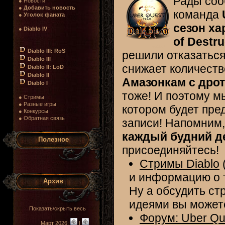
Рады со
● Новости
●
Добавить новость
команда
●
Уголок фаната
сезон х
●
Diablo IV
of Destru
Diablo III: RoS
решили отказаться
Diablo III
снижает количеств
Diablo II: LoD
Diablo II
Амазонкам с дро
Diablo I
тоже! И поэтому м
● Стримы
● Разные игры
котором будет пре
● Конкурсы
● Обратная связь
записи! Напомним,
каждый будний де
Полезное
присоединяйтесь!
Стримы Diablo
и информацию о 
Архив
Ну а обсудить с
идеями вы может
Показать\скрыть весь
Форум: Uber Qu
Март 2026:
|