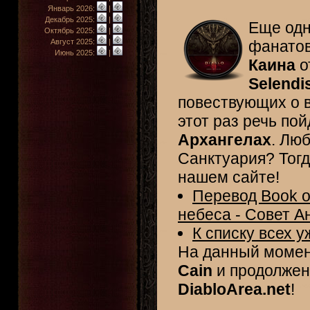
Январь 2026:
|
Декабрь 2025:
|
Еще одн
Октябрь 2025:
|
Август 2025:
|
фанато
Июнь 2025:
|
Каина
о
Selendi
повествующих о в
этот раз речь пой
Архангелах
. Лю
Санктуария? Тогд
нашем сайте!
Перевод Book o
небеса - Совет А
К списку всех 
На данный моме
Cain
и продолжени
DiabloArea.net
!