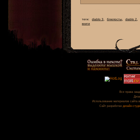
,
,
,
теги:
diablo 3
блюпосты
diablo 2
книги
Все права защи
Диза
Использование материалов сайта в
Сайт разработан
дизайн-студ