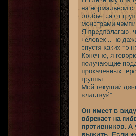
По личному опыту,
на нормальной сл
отобьется от груп
монстрами чемпио
Я предполагаю, чт
человек... но да
спустя каких-то 
Конечно, я говор
получающие подд
прокаченных геро
группы.
Мой текущий девиз
властвуй".
Он имеет в виду,
обрекает на гиб
противников. А 
выжить. Если же