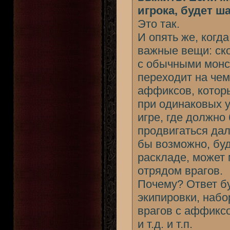
игрока, будет ш
Это так.
И опять же, когд
важные вещи: ско
с обычными монст
переходит на чем
аффиксов, которы
при одинаковых у
игре, где должно
продвигаться дал
бы возможно, буд
раскладе, может 
отрядом врагов.
Почему? Ответ бу
экипировки, набо
врагов с аффиксо
и т.д. и т.п.