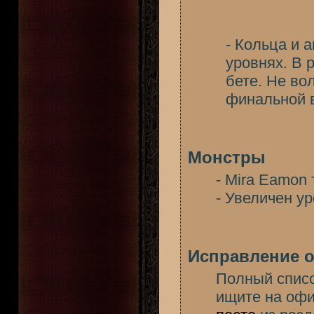
- Кольца и 
уровнях. В 
бете. Не во
финальной в
Монстры
- Mira Eamon
- Увеличен у
Исправление 
Полный списо
ищите на оф