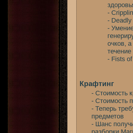
здоровь
- Crippl
- Deadl
- Умени
генерир
очков, 
течение 
- Fists 
Крафтинг
- Стоимость 
- Стоимость 
- Теперь тре
предметов
- Шанс получ
разборки Маг