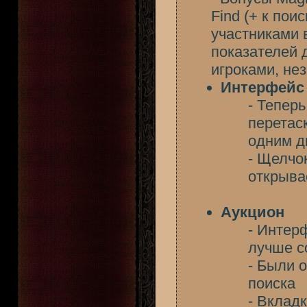
Find (+ к по
участниками 
показателей 
игроками, не
Интерфейс
- Тепер
перетас
одним 
- Щелчо
открыва
Аукцион
- Интер
лучше с
- Были 
поиска
- Вклад