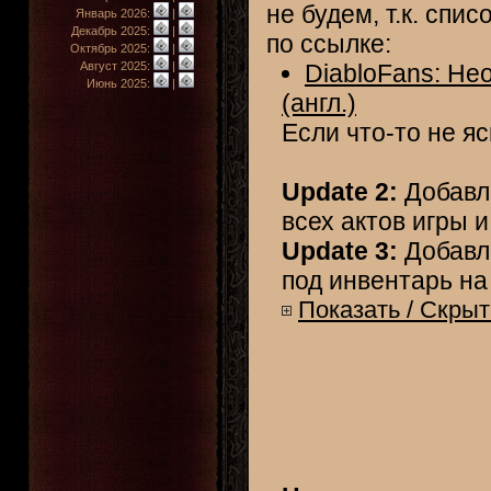
не будем, т.к. спи
Январь 2026:
|
Декабрь 2025:
|
по ссылке:
Октябрь 2025:
|
Август 2025:
|
DiabloFans: Не
Июнь 2025:
|
(англ.)
Если что-то не я
Update 2:
Добавл
всех актов игры 
Update 3:
Добавле
под инвентарь на
Показать / Скрыт