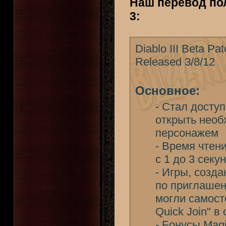
Наш перевод пол
3:
Diablo III Beta Pat
Released 3/8/12
Основное:
- Стал досту
открыть необ
персонажем
- Время чтен
с 1 до 3 секу
- Игры, созд
по приглашен
могли самосто
Quick Join" в
- Бонусы Magi