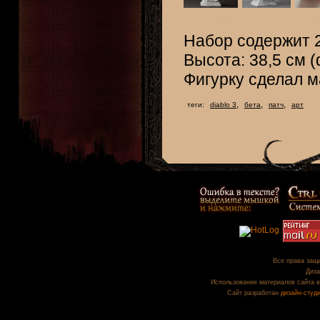
Набор содержит 2
Высота: 38,5 см (
Фигурку сделал 
,
,
,
теги:
diablo 3
бета
патч
арт
Все права защи
Диза
Использование материалов сайта в
Сайт разработан
дизайн-студ