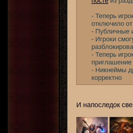
посте
из разд
- Теперь игро
отключило от 
- Публичные 
- Игроки смог
разблокирова
- Теперь игро
приглашение 
- Никнеймы д
корректно
И напоследок св