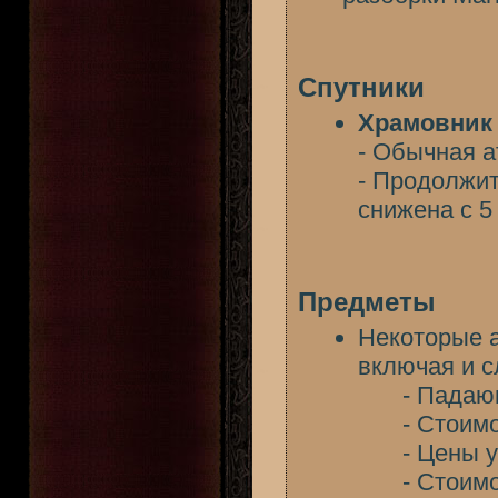
Спутники
Храмовник
- Обычная а
- Продолжит
снижена с 5
Предметы
Некоторые а
включая и 
- Падаю
- Стоим
- Цены 
- Стоим