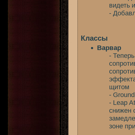
видеть 
- Добавл
Классы
Варвар
- Тепер
сопроти
сопроти
эффекта
щитом
- Groun
- Leap A
снижен 
замедле
зоне пр