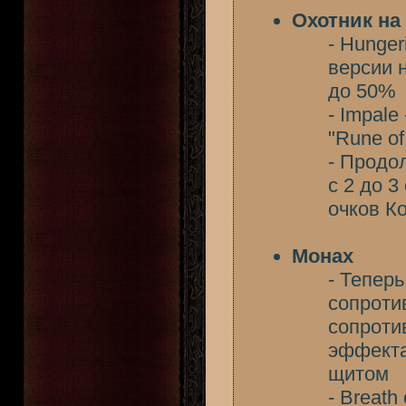
Охотник на
- Hunge
версии н
до 50%
- Impal
"Rune o
- Продо
с 2 до 3
очков К
Монах
- Тепер
сопроти
сопроти
эффекта
щитом
- Breat