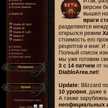
Итак, ра
● Новости
●
Добавить новость
версии бе
●
Уголок фаната
вышел н
●
Diablo IV
враги ст
Diablo III: RoS
разделяются между
Diablo III
открылся режим
Х
Diablo II: LoD
Diablo II
стоимость его прок
Diablo I
рецептов и книг. И
● Стримы
● Разные игры
Полный список изм
● Конкурсы
● Обратная связь
мы уже готовим с
3 с 14 патчем
от н
Полезное
DiabloArea.net
!
Update:
Blizzard п
Архив
10 уровня
, даже 
А также зарубежн
Показать\скрыть весь
неофициальных из
Март 2026:
|