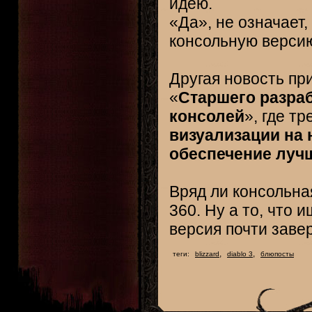
идею.
«Да», не означает
консольную версию
Другая новость пр
«
Старшего разра
консолей
», где тр
визуализации на 
обеспечение луч
Вряд ли консольна
360. Ну а то, что
версия почти заве
,
,
теги:
blizzard
diablo 3
блюпосты