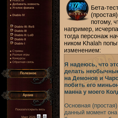
● Новости
●
Добавить новость
Бета-тес
●
Уголок фаната
(простая)
●
Diablo IV
потому, ч
Diablo III: RoS
например, исчерпа
Diablo III
тогда персонаж на
Diablo II: LoD
Diablo II
ником Khalah попы
Diablo I
изменением:
● Стримы
● Разные игры
● Конкурсы
● Обратная связь
Я надеюсь, что э
делать необычные
Полезное
на Демонов и Чаро
побить его миньо
манна у моего Кол
Архив
Основная (простая)
Показать\скрыть весь
данный момент она 
Март 2026:
|