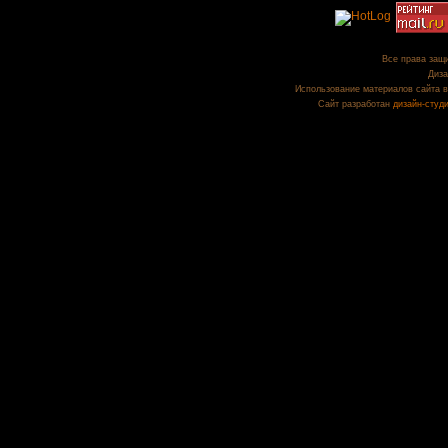
Все права защи
Диза
Использование материалов сайта в
Сайт разработан
дизайн-студ