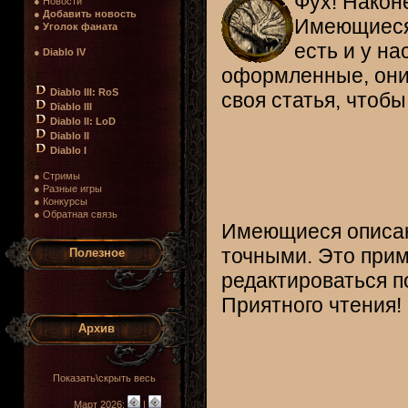
Фух! Наконе
● Новости
●
Добавить новость
Имеющиеся 
●
Уголок фаната
есть и у н
●
Diablo IV
оформленные, он
Diablo III: RoS
своя статья, чтоб
Diablo III
Diablo II: LoD
Diablo II
Diablo I
● Стримы
● Разные игры
● Конкурсы
● Обратная связь
Имеющиеся описани
точными. Это прим
Полезное
редактироваться п
Приятного чтения! 
Архив
Показать\скрыть весь
Март 2026:
|