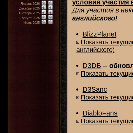
условия участия 
Январь 2026:
|
Для участия в не
Декабрь 2025:
|
Октябрь 2025:
|
английского!
Август 2025:
|
Июнь 2025:
|
BlizzPlanet
Показать текущие
английского)
D3DB
--
обнов
Показать текущие
D3Sanc
Показать текущие
DiabloFans
Показать текущие