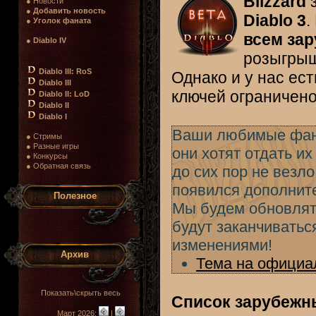
Blizzard
з
● Новости
●
Добавить новость
Diablo 3
.
●
Уголок фаната
всем за
●
Diablo IV
розыгрыш
Diablo III: RoS
Однако и у нас ес
Diablo III
ключей ограничено
Diablo II: LoD
Diablo II
Diablo I
Ваши любимые фан-
● Стримы
● Разные игры
они хотят отдать их
● Конкурсы
● Обратная связь
до сих пор не везло
появился дополнит
Полезное
Мы будем обновлять
будут заканчиваться
изменениями!
Архив
Тема на официа
Показать\скрыть весь
Список зарубежны
Март 2026:
|