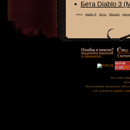
Бета Diablo 3 (
,
,
,
теги:
diablo 3
бета
blizzard
ключ
Все права защи
Диза
Использование материалов сайта в
Сайт разработан
дизайн-студ