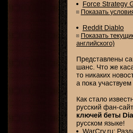
Force Strategy
Показать условия
Reddit Diablo
Показать текущие
английского)
Представлены сам
шанс. Что же кас
то никаких новос
а пока участвуем 
Как стало извест
русский фан-сайт
ключей беты Dia
русском языке!
WarCry.ru: Разд