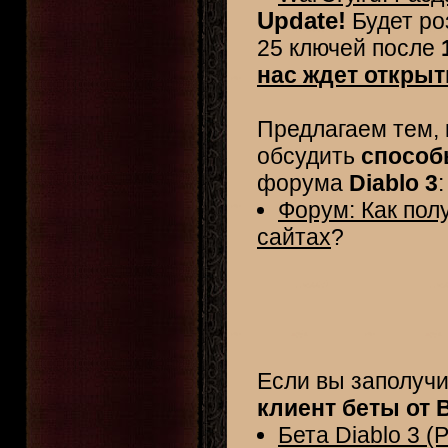
Update!
Будет ро
25 ключей после
нас ждет открыт
Предлагаем тем, 
обсудить
способ
форума
Diablo 3
:
Форум: Как пол
сайтах
?
Если вы заполучи
клиент беты от B
Бета Diablo 3 (