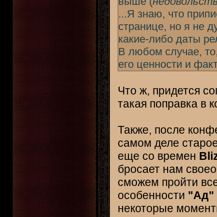
выше (
недовольст
...Я знаю, что прип
странице, но я не 
какие-либо даты ре
В любом случае, то,
его ценности и факт
Что ж, придется с
такая поправка в к
Также, после кон
самом деле старое
еще со времен
Bli
бросает нам своео
сможем пройти все
особенности
"Ад"
некоторые момент