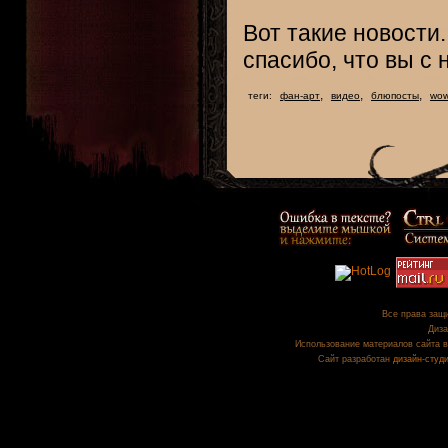
Вот такие новости
спасибо, что вы с 
,
,
,
теги:
фан-арт
видео
блюпосты
wo
Все права защи
Диза
Использование материалов сайта в
Сайт разработан
дизайн-студ