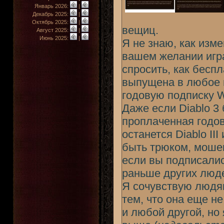
Январь 2026:
|
Декабрь 2025:
|
Октябрь 2025:
|
вещиц.
Август 2025:
|
Июнь 2025:
|
Я не знаю, как изме
вашем желании игр
спросить, как беспл
выпущена в любое 
годовую подписку Wo
Даже если Diablo 3
проплаченная годов
останется Diablo II
быть трюком, мошен
если вы подписалис
раньше других люд
Я сочувствую людя
тем, что она еще не
и любой другой, но 