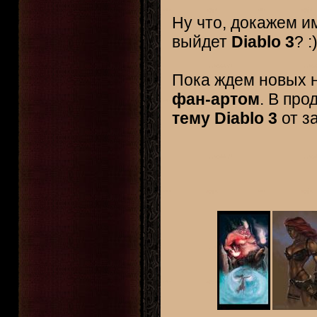
Ну что, докажем и
выйдет
Diablo 3
? :
Пока ждем новых 
фан-артом
. В пр
тему Diablo 3
от з