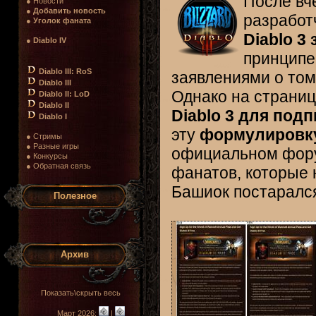
После вч
● Новости
●
Добавить новость
разработ
●
Уголок фаната
Diablo 3
●
Diablo IV
принципе
Diablo III: RoS
заявлениями о том,
Diablo III
Однако на страни
Diablo II: LoD
Diablo II
Diablo 3 для под
Diablo I
эту
формулировку
● Стримы
● Разные игры
официальном фору
● Конкурсы
● Обратная связь
фанатов, которые 
Башиок постарался
Полезное
Архив
Показать\скрыть весь
Март 2026:
|