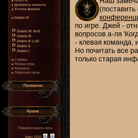
Наш замеча
● Новости
●
Добавить новость
(поставить
●
Уголок фаната
конференц
●
Diablo IV
по игре. Джей - от
Diablo III: RoS
вопросов а-ля 'Ког
Diablo III
- клевая команда, 
Diablo II: LoD
Diablo II
Но почитать все р
Diablo I
только старая инфа
● Стримы
● Разные игры
● Конкурсы
● Обратная связь
Полезное
Архив
Показать\скрыть весь
Март 2026:
|