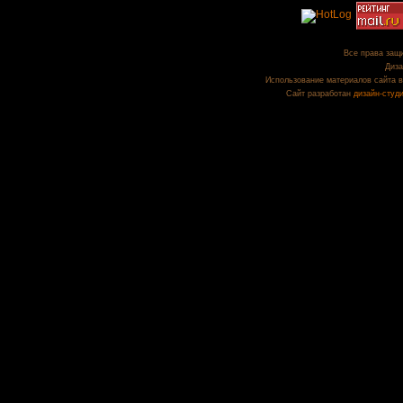
Все права защи
Диза
Использование материалов сайта в
Сайт разработан
дизайн-студ