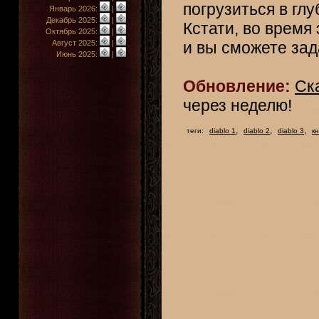
погрузиться в гл
Январь 2026:
|
Декабрь 2025:
|
Кстати, во время
Октябрь 2025:
|
Август 2025:
|
и вы сможете зад
Июнь 2025:
|
Обновление:
Ск
через неделю!
,
,
,
теги:
diablo 1
diablo 2
diablo 3
к