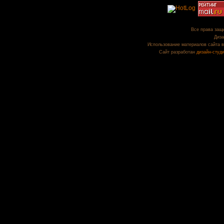
Все права защи
Диза
Использование материалов сайта в
Сайт разработан
дизайн-студ