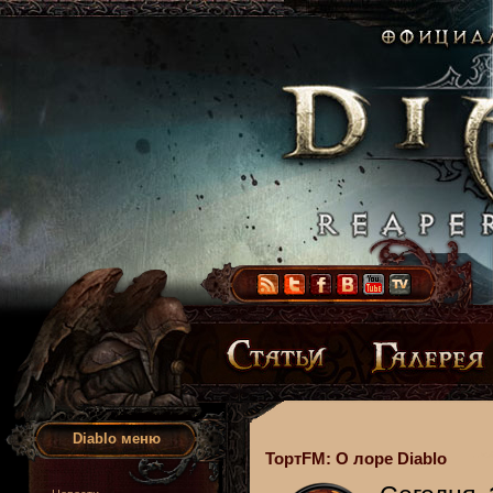
Diablo меню
ТортFM: О лоре Diablo