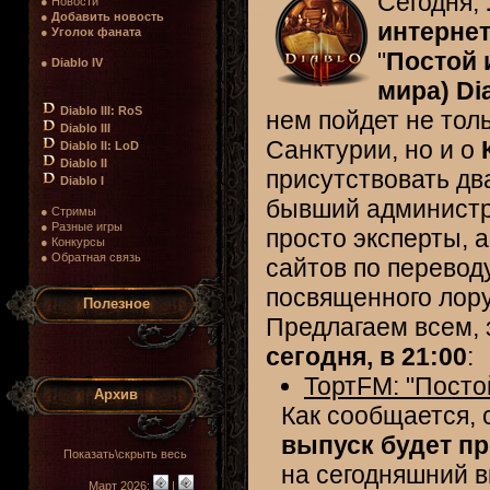
Сегодня,
● Новости
●
Добавить новость
интерне
●
Уголок фаната
"
Постой 
●
Diablo IV
мира) Di
Diablo III: RoS
нем пойдет не тол
Diablo III
Санктурии, но и о
Diablo II: LoD
Diablo II
присутствовать дв
Diablo I
бывший администр
● Стримы
● Разные игры
просто эксперты, 
● Конкурсы
● Обратная связь
сайтов по переводу
посвященного лору
Полезное
Предлагаем всем,
сегодня, в 21:00
:
ТортFM: "Постой
Архив
Как сообщается, с
выпуск будет пр
Показать\скрыть весь
на сегодняшний в
Март 2026:
|