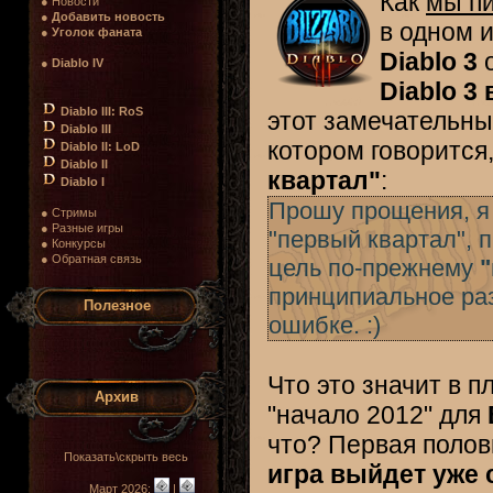
Как
мы п
● Новости
●
Добавить новость
в одном 
●
Уголок фаната
Diablo 3
о
●
Diablo IV
Diablo 3
Diablo III: RoS
этот замечательны
Diablo III
котором говорится
Diablo II: LoD
Diablo II
квартал"
:
Diablo I
Прошу прощения, я 
● Стримы
● Разные игры
"первый квартал",
● Конкурсы
● Обратная связь
цель по-прежнему
"
принципиальное раз
Полезное
ошибке. :)
Что это значит в п
Архив
"начало 2012" для
что? Первая полови
Показать\скрыть весь
игра выйдет уже 
Март 2026:
|