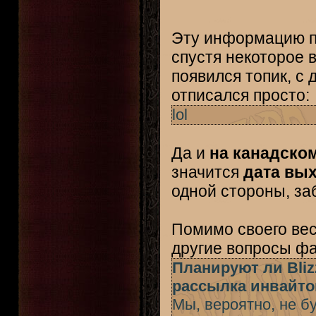
Эту информацию по
спустя некоторое
появился топик, с
отписался просто:
lol
Да и
на канадско
значится
дата вых
одной стороны, заба
Помимо своего веск
другие вопросы фа
Планируют ли Bliz
рассылка инвайтов
Мы, вероятно, не б