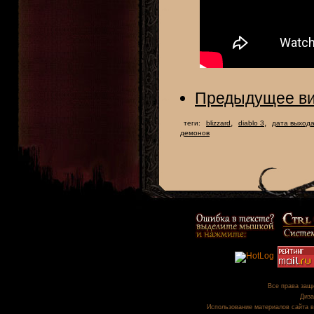
Предыдущее ви
,
,
теги:
blizzard
diablo 3
дата выход
демонов
Все права защи
Диза
Использование материалов сайта в