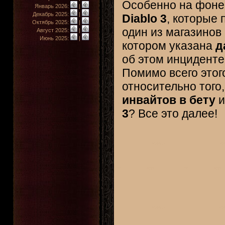
Особенно на фоне
Январь 2026:
|
Декабрь 2025:
|
Diablo 3
, которые 
Октябрь 2025:
|
один из магазинов
Август 2025:
|
Июнь 2025:
|
котором указана
д
об этом инциденте
Помимо всего этого
относительно того
инвайтов в бету
и
3
? Все это далее!