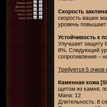
Январь 2026:
|
Декабрь 2025:
|
Скорость заклина
Октябрь 2025:
|
Август 2025:
|
скорость ваших м
Июнь 2025:
|
уровень повышает 
Устойчивость к п
Улучшает защиту б
8%. Следующий ур
сопротивления – н
Требуется 5 очков
Каменная кожа [St
щитом из камня, 
Мана: 12
Длительность: 8 с