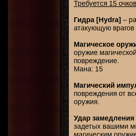
Требуется 15 очко
Гидра [Hydra]
– ра
атакующую врагов
Магическое оружи
оружие магической
повреждение.
Мана: 15
Магический импул
повреждения от вс
оружия.
Удар замедления [
задетых вашими м
магическим оружие