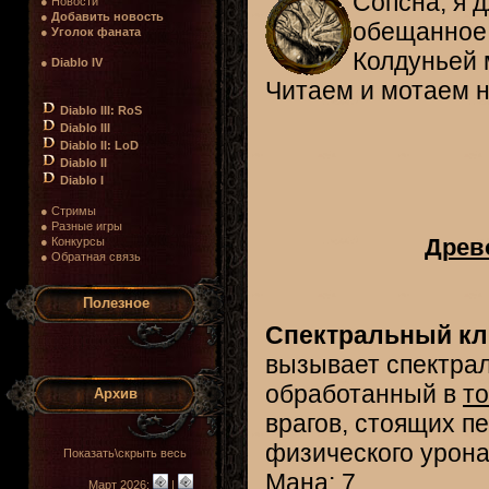
Сопсна, я 
● Новости
●
Добавить новость
обещанное р
●
Уголок фаната
Колдуньей 
●
Diablo IV
Читаем и мотаем на
Diablo III: RoS
Diablo III
Diablo II: LoD
Diablo II
Diablo I
● Стримы
● Разные игры
Древо
● Конкурсы
● Обратная связь
Полезное
Спектральный кли
вызывает спектрал
обработанный в
т
Архив
врагов, стоящих п
физического урона
Показать\скрыть весь
Мана: 7
Март 2026:
|