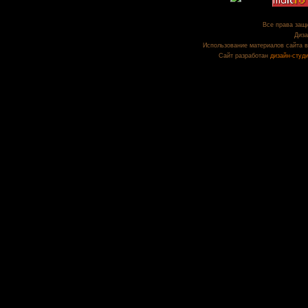
Все права защи
Диза
Использование материалов сайта в
Сайт разработан
дизайн-студ