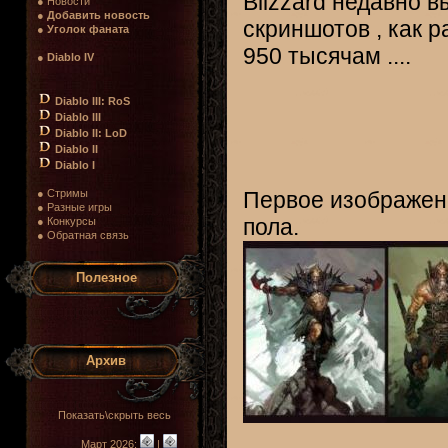
Blizzard недавно 
● Новости
●
Добавить новость
скриншотов , как р
●
Уголок фаната
950 тысячам ....
●
Diablo IV
Diablo III: RoS
Diablo III
Diablo II: LoD
Diablo II
Diablo I
● Стримы
Первое изображени
● Разные игры
пола.
● Конкурсы
● Обратная связь
Полезное
Архив
Показать\скрыть весь
Март 2026:
|