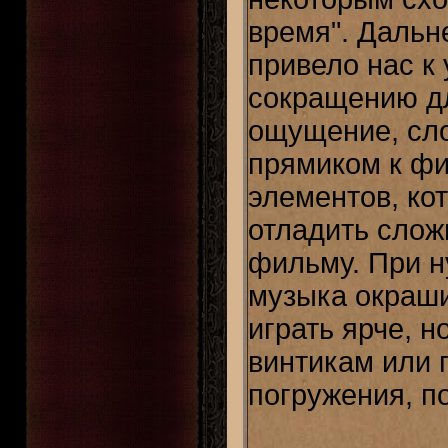
время". Дальн
привело нас 
сокращению дл
ощущение, сло
прямиком к фи
элементов, ко
отладить сложн
фильму. При 
музыка окраши
играть ярче, н
винтикам или 
погружения, п