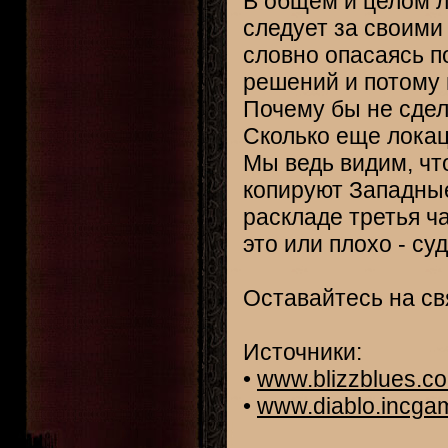
В общем и целом лю
следует за своими
словно опасаясь п
решений и потому 
Почему бы не сдел
Сколько еще локац
Мы ведь видим, чт
копируют Западные
раскладе третья ч
это или плохо - суд
Оставайтесь на св
Источники:
•
www.blizzblues.c
•
www.diablo.incga