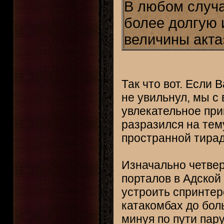
В любом случа
более долгую и
величины акта
Так что вот. Если 
не увильнул, мы с
увлекательное при
разразился на тем
пространной тирад
Изначально четвер
порталов в Адской
устроить спринтер
катакомбах до бол
минуя по пути пар