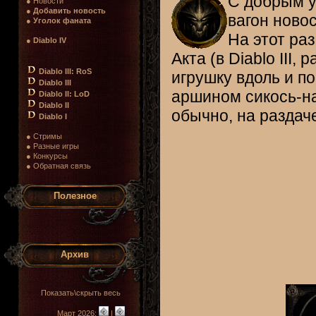
С добрым у
● Новости
●
Добавить новость
вагон ново
●
Уголок фаната
На этот ра
●
Diablo IV
Акта (в Diablo III,
Diablo III: RoS
игрушку вдоль и по
Diablo III
аршином сикось-нак
Diablo II: LoD
Diablo II
обычно, на раздаче
Diablo I
● Стримы
● Разные игры
● Конкурсы
● Обратная связь
Полезное
Архив
Показать\скрыть весь
Март 2026:
|