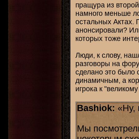
пращура из второй 
намного меньше ло
остальных Актах. П
анонсировали? Или
которых тоже инте
Люди, к слову, наш
разговоры на форум
сделано это было 
динамичным, а кор
игрока к "великому 
Bashiok:
«Ну, 
Мы посмотрели 
некоторым схо