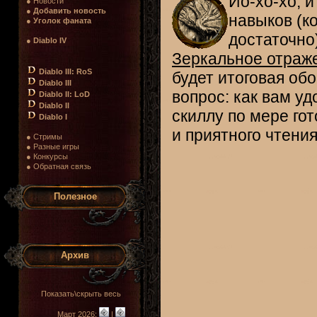
Йо-хо-хо, 
● Новости
●
Добавить новость
навыков (к
●
Уголок фаната
достаточно
●
Diablo IV
Зеркальное отраж
Diablo III: RoS
будет итоговая об
Diablo III
вопрос: как вам у
Diablo II: LoD
Diablo II
скиллу по мере го
Diablo I
и приятного чтения!
● Стримы
● Разные игры
● Конкурсы
● Обратная связь
Полезное
Архив
Показать\скрыть весь
Март 2026:
|