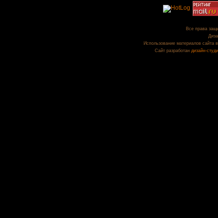
Все права защи
Диза
Использование материалов сайта в
Сайт разработан
дизайн-студ