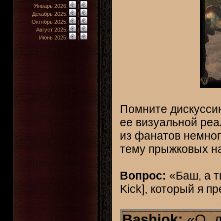
Январь 2026:
|
Декабрь 2025:
|
Октябрь 2025:
|
Август 2025:
|
Июнь 2025:
|
Помните дискуссию
ее визуальной реа
из фанатов немног
тему прыжковых н
Вопрос:
«Баш, а т
Kick], который я п
Bashiok:
«О, д