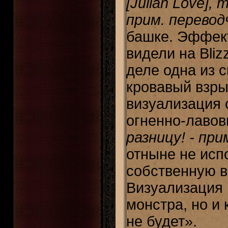
[Julian Love], 
прим. перевод
башке. Эффек
видели на Bliz
деле одна из 
кровавый взры
визуализация 
огненно-лаво
разницу! - при
отныне не исп
собственную в
Визуализация 
монстра, но и
не будет».