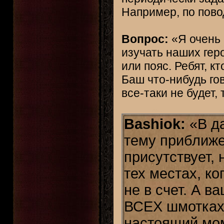
Например, по пово
Вопрос:
«Я очень 
изучать наших гер
или пояс. Ребят, к
Баш что-нибудь го
все-таки не будет,
Bashiok:
«В да
тему приближе
присутствует, 
тех местах, ко
не в счет. А в
ВСЕХ шмотках 
настоящий мом