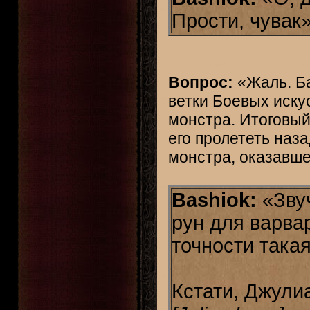
Прости, чувак»
Вопрос:
«Жаль. Ба
ветки Боевых иску
монстра. Итоговый
его пролететь наза
монстра, оказавше
Bashiok:
«Звуч
рун для варвар
точности такая
Кстати, Джул