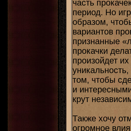
часть прокаче
период. Но иг
образом, чтоб
вариантов про
признанные «л
прокачки дела
произойдет их
уникальность,
том, чтобы сд
и интересными
крут независи
Также хочу от
огромное влия