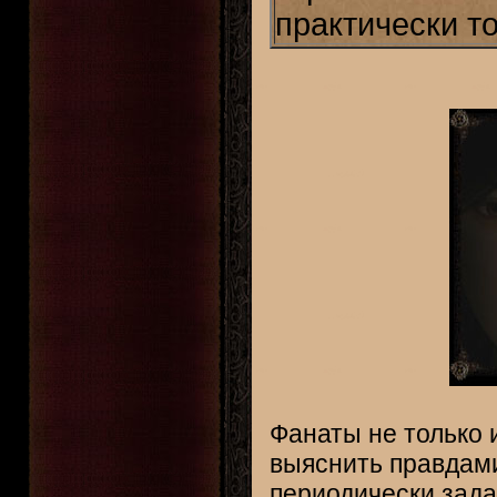
практически то
Фанаты не только 
выяснить правдами
периодически зад