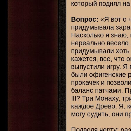
который поднял на
Вопрос:
«Я вот о 
придумывала зара
Насколько я знаю, 
нереально весело.
придумывали хоть 
кажется, все, что 
выпустили игру. Я 
были офигенские р
прокачек и позвол
баланс патчами. П
III? Три Монаху, т
каждое Древо. Я, к
могу судить, они 
Подводя черту: раз