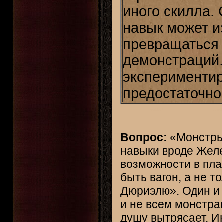
иного скилла.
навык может и
превращаться 
демонстраций.
экспериментир
предостаточно
Вопрос:
«Монстры 
навыки вроде Желе
возможности в пла
быть вагон, а не т
Дюриэлю». Один и 
и не всем монстра
душу вытрясает. И