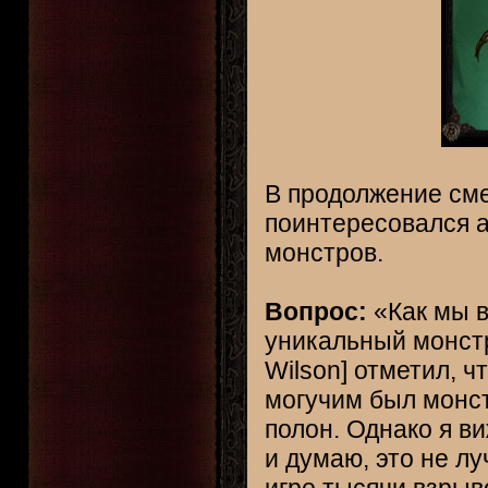
В продолжение см
поинтересовался а
монстров.
Вопрос:
«Как мы в
уникальный монстр
Wilson] отметил, ч
могучим был монст
полон. Однако я в
и думаю, это не л