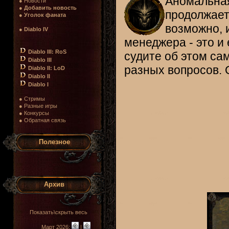
Аномальная 
● Новости
●
Добавить новость
продолжаетс
●
Уголок фаната
возможно, 
●
Diablo IV
менеджера - это и
Diablo III: RoS
судите об этом са
Diablo III
разных вопросов. О
Diablo II: LoD
Diablo II
Diablo I
● Стримы
● Разные игры
● Конкурсы
● Обратная связь
Полезное
Архив
Показать\скрыть весь
Март 2026:
|