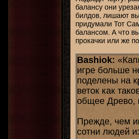
балансу они уреза
билдов, лишают вы
придумали Тот Сам
балансом. А что в
прокачки или же п
Bashiok:
«Капи
игре больше н
поделены на кр
веток как тако
общее Древо, 
Прежде, чем и
сотни людей из