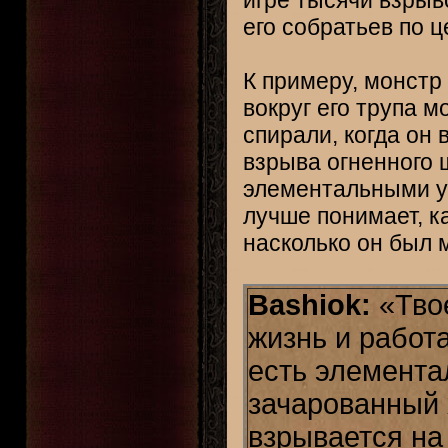
игре тысячи взрыво
его собратьев по ц
К примеру, монстр
вокруг его трупа м
спирали, когда он
взрыва огненного 
элементальными у
лучше понимает, к
насколько он был 
Bashiok:
«Твое
жизнь и работ
есть элемента
зачарованный 
взрывается на