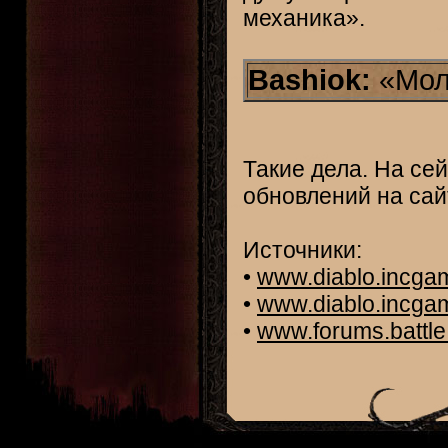
механика».
Bashiok:
«Моло
Такие дела. На сей
обновлений на сайт
Источники:
•
www.diablo.incga
•
www.diablo.incga
•
www.forums.battle