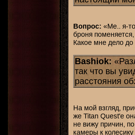
Вопрос:
«Ме.. я-то
броня поменяется,
Какое мне дело до
Bashiok:
«Раз
так что вы ув
расстояния об
На мой взгляд, пр
же Titan Quest'е о
не вижу причин, п
камеры к колесику