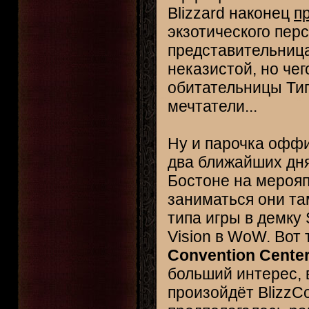
Blizzard наконец
п
экзотического перс
представительница
неказистой, но чег
обитательницы Ти
мечтатели...
Ну и парочка оффи
два ближайших дня
Бостоне на мерояп
заниматься они та
типа игры в демку 
Vision в WoW. Вот 
Convention Cente
больший интерес, 
произойдёт BlizzCo