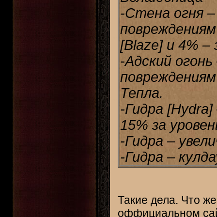
-Стена огня –
повреждениям з
[Blaze] и 4% –
-Адский огонь
повреждениям 
Тепла.
-Гидра [Hydra
15% за уровен
-Гидра – увел
-Гидра – кулд
Такие дела. Что же
оффициальном сай