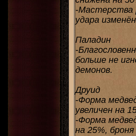
-Мастерства [
удара изменён 
Паладин
-Благословенн
больше не иг
демонов.
Друид
-Форма медвед
увеличен на 1
-Форма медвед
на 25%, броня 