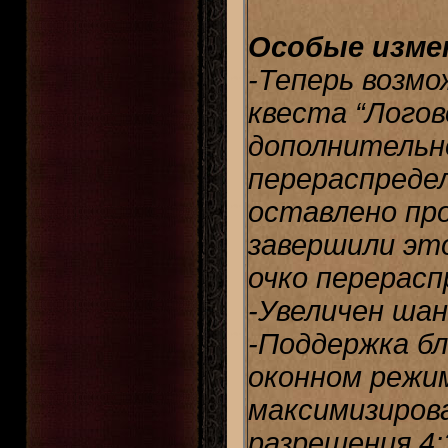
Особые изме
-Теперь возмо
квеста “Логово
дополнительн
перераспреде
оставлено про
завершили эт
очко перерасп
-Увеличен шан
-Поддержка б
оконном режи
максимизиров
разрешения 4: