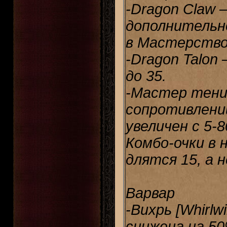
-Dragon Claw 
дополнительно
в Мастерство 
-Dragon Talon
до 35.
-Мастер тени 
сопротивлений
увеличен с 5-8
Комбо-очки в 
длятся 15, а н
Варвар
-Вихрь [Whirlw
снижена на 50