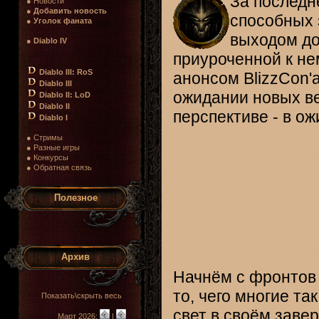
За последн
● Новости
●
Добавить новость
способных 
●
Уголок фаната
выходом до
●
Diablo IV
приуроченной к не
Diablo III: RoS
анонсом BlizzCon'
Diablo III
ожидании новых вес
Diablo II: LoD
Diablo II
перспективе - в ож
Diablo I
● Стримы
● Разные игры
● Конкурсы
● Обратная связь
Полезное
Архив
Начнём с фронтов 
то, чего многие та
Показать\скрыть весь
свет в своём заве
Март 2026:
|