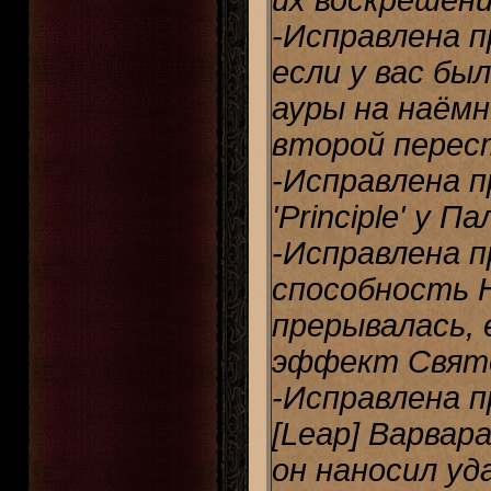
их воскрешени
-Исправлена п
если у вас б
ауры на наёмн
второй перес
-Исправлена п
'Principle' у П
-Исправлена п
способность 
прерывалась, 
эффект Святог
-Исправлена п
[Leap] Варвар
он наносил уд