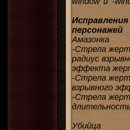
window’ и ‘-win
Исправления
персонажей
Амазонка
-Стрела жертв
радиус взрывн
эффекта жерт
-Стрела жерт
взрывного эф
-Стрела жерт
длительность
Убийца