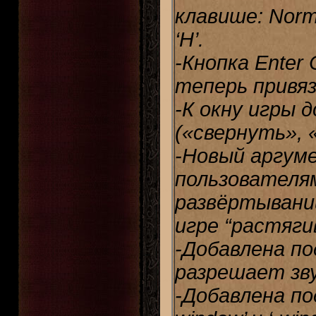
клавише: Normal
‘H’.
-Кнопка Enter 
теперь привяз
-К окну игры 
(«свернуть», 
-Новый аргуме
пользователя
развёртывани
игре “растяги
-Добавлена по
разрешает зву
-Добавлена по