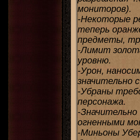
мониторов).
-Некоторые р
теперь оранже
предметы, тр
-Лимит золота
уровню.
-Урон, наноси
значительно с
-Убраны требо
персонажа.
-Значительно 
огненными мо
-Миньоны Убе