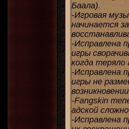
Баала).
-Игровая музы
начинается за
восстанавлив
-Исправлена п
игры сворачив
когда теряло 
-Исправлена п
игры не разме
возникновении
-Fangskin теп
адской сложн
-Исправлена п