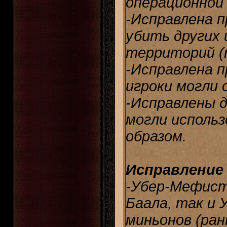
операционной 
-Исправлена п
убить других 
территорий (т
-Исправлена п
игроки могли 
-Исправлены д
могли исполь
образом.
Исправление
-Убер-Мефист
Баала, так и 
миньонов (ран