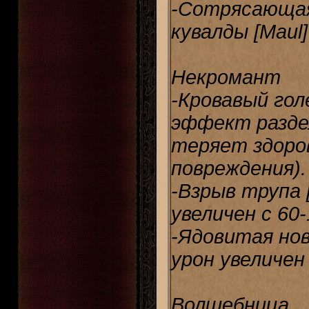
-Сотрясающая
кувалды [Maul
Некромант
-Кровавый гол
эффект раздел
теряет здоров
повреждения).
-Взрыв трупа [
увеличен c 60
-Ядовитая нов
урон увеличен
Волшебница