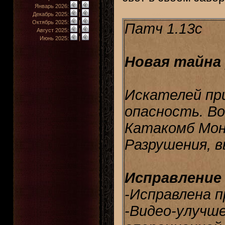
Январь 2026:
|
Декабрь 2025:
|
Октябрь 2025:
|
Патч 1.13с
Август 2025:
|
Июнь 2025:
|
Новая тайна
Искателей пр
опасность. Во 
Катакомб Мон
Разрушения, в
Исправление
-Исправлена п
-Видео-улучше