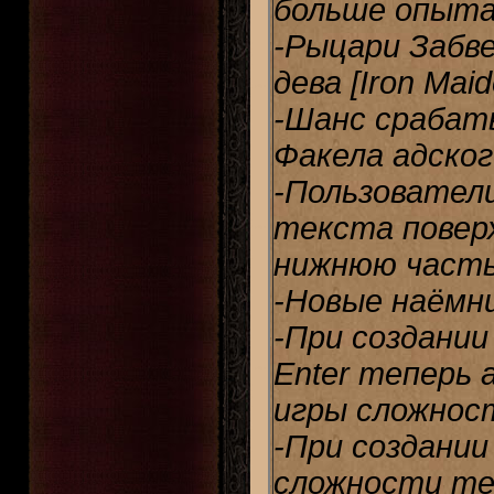
больше опыта
-Рыцари Забв
дева [Iron Maid
-Шанс срабаты
Факела адского
-Пользовател
текста поверх
нижнюю часть
-Новые наёмник
-При создани
Enter теперь
игры сложност
-При создании
сложности те