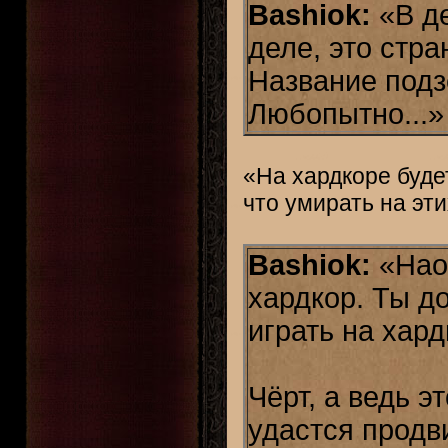
Bashiok:
«В де
деле, это стра
Название подз
Любопытно...»
«На хардкоре буде
что умирать на эт
Bashiok:
«Наоб
хардкор. Ты д
играть на хард
Чёрт, а ведь э
удастся продви