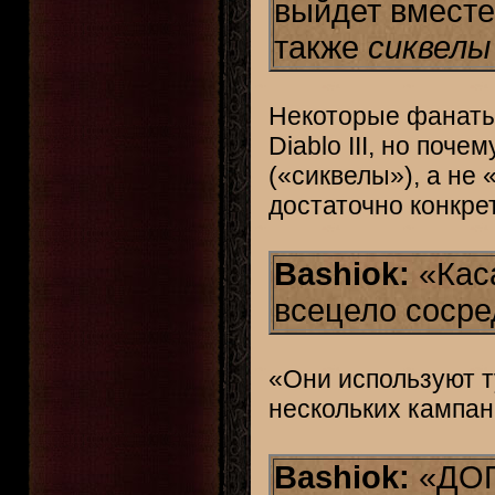
выйдет вместе 
также
сиквелы
Некоторые фанаты 
Diablo III, но поч
(«сиквелы»), а не
достаточно конкре
Bashiok:
«Каса
всецело сосред
«Они используют ту 
нескольких кампан
Bashiok:
«ДОП