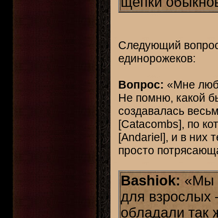
щепки обыкно
Следующий вопрос 
единорожеков:
Вопрос:
«Мне любо
Не помню, какой был
создавалась весь
[Catacombs], по к
[Andariel], и в ни
просто потрясающ
Bashiok:
«Мы п
для взрослых 
обладали так ж