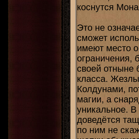
коснутся Мона
Это не означа
сможет исполь
имеют место 
ограничения, 
своей отныне 
класса. Жезлы
Колдунами, по
магии, а снар
уникальное. В
доведётся тащ
по ним не скаж