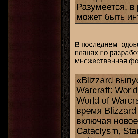
Разумеется, в
может быть ин
В последнем годово
планах по разрабо
множественная фо
«Blizzard выпу
Warcraft: World
World of Warcra
время Blizzard
включая новое 
Cataclysm, Star