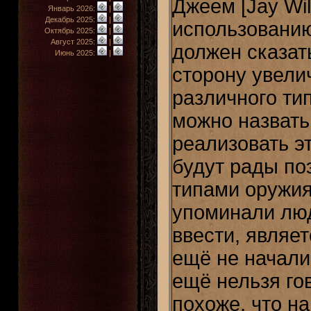
Джеем [Jay Wi
Январь 2026:
|
Декабрь 2025:
|
использованию
Октябрь 2025:
|
Август 2025:
|
должен сказат
Июнь 2025:
|
сторону увели
различного ти
можно назвать 
реализовать э
будут рады по
типами оружия
упоминали люд
ввести, являе
ещё не начали
ещё нельзя го
похоже, что н