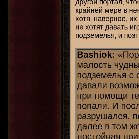
другой портал, что
крайней мере в не
хотя, наверное, их
не хотят давать и
подземелья, и поэ
Bashiok:
«Пор
малость чудны
подземелья с 
давали возмож
при помощи те
попали. И посл
разрушался, п
далее в том ж
достойная при