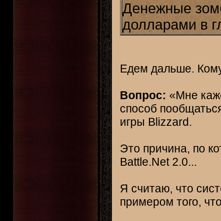
Денежные зом
долларами в гл
Едем дальше. Кому
Вопрос:
«Мне каже
способ пообщаться
игры Blizzard.
Это причина, по ко
Battle.Net 2.0...
Я считаю, что сис
примером того, чт