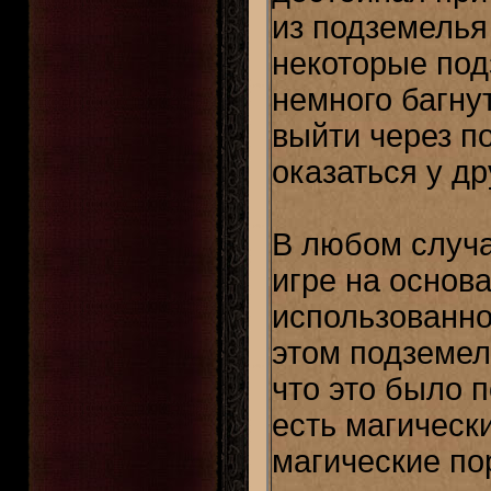
из подземелья
некоторые под
немного багну
выйти через п
оказаться у дру
В любом случа
игре на основ
использованно
этом подземел
что это было п
есть магическ
магические по