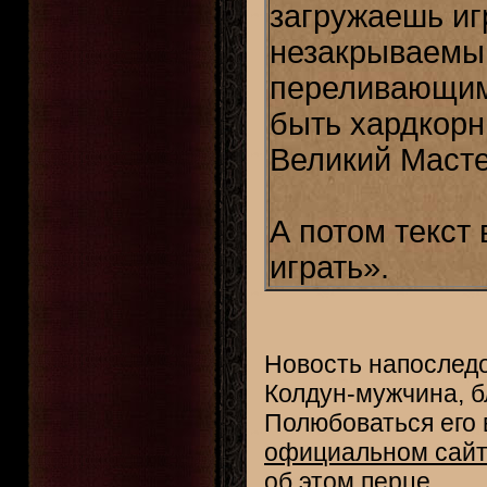
загружаешь игр
незакрываемый
переливающим
быть хардкорн
Великий Масте
А потом текст
играть».
Новость напоследо
Колдун-мужчина, б
Полюбоваться его
официальном сайт
об этом перце.