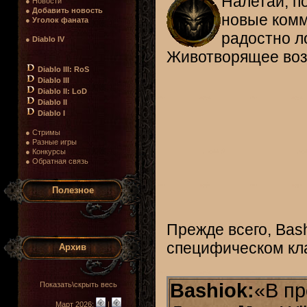
Налетай, п
● Новости
●
Добавить новость
новые комм
●
Уголок фаната
радостно ло
●
Diablo IV
Животворящее возд
Diablo III: RoS
Diablo III
Diablo II: LoD
Diablo II
Diablo I
● Стримы
● Разные игры
● Конкурсы
● Обратная связь
Полезное
Прежде всего, Bas
специфическом кл
Архив
Bashiok:
«В пр
Показать\скрыть весь
Март 2026:
|