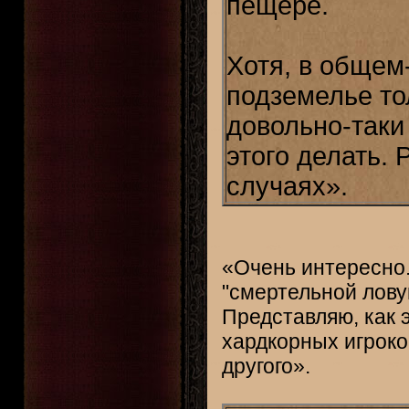
пещере.
Хотя, в общем-
подземелье то
довольно-таки 
этого делать.
случаях».
«Очень интересно.
"смертельной лов
Представляю, как 
хардкорных игроков
другого».