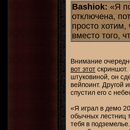
Bashiok:
«Я по
отключена, по
просто хотим, 
вместо того, ч
Внимание очередно
вот этот
скриншот.
штуковиной, он сде
вейпоинт. Другой 
спустил его с небе
«Я играл в демо 20
обычных лестниц т
тебя в подземелье.